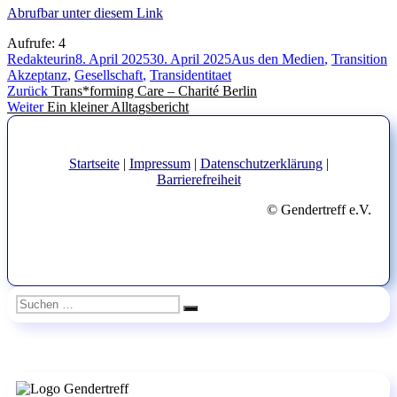
Abrufbar unter diesem Link
Aufrufe:
4
Autor
Veröffentlicht
Kategorien
S
Redakteurin
8. April 2025
30. April 2025
Aus den Medien
,
Transition
am
Akzeptanz
,
Gesellschaft
,
Transidentitaet
Beitragsnavigation
Vorheriger
Zurück
Trans*forming Care – Charité Berlin
Nächster
Beitrag:
Weiter
Ein kleiner Alltagsbericht
Beitrag:
Startseite
|
Impressum
|
Datenschutzerklärung
|
Barrierefreiheit
© Gendertreff e.V.
Suchen
Suchen
nach: