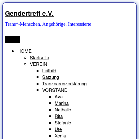
Zum
Inhalt
Gendertreff e.V.
springen
Trans*-Menschen, Angehörige, Interessierte
Menü
HOME
Startseite
VEREIN
Leitbild
Satzung
Tranzparenzerklärung
VORSTAND
Ava
Marina
Nathalie
Rita
Stefanie
Ute
Xenia