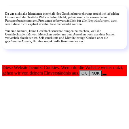
Da wir nicht alle Identitäten innerhalb des Geschlechterspektrums sprachlich abbilden
können und der Text/die Website lesbar bleibt, gelten sämtliche verwendeten
Personenbezeichnungen/Pronomen selbstverständlich für alle Identitätsformen, auch
wenn diese nicht explizit erwähnt bzw. verwendet werden.
Wir sind bemüht, keine Geschlechtszuschreibungen zu machen, weil die
Geschlechtsidentität von Menschen weder aus dem Aussehen noch aus dem Namen
verlässlich abzuleiten ist. Selbstauskunft und Mithilfe bringt Klarheit über die
gewünschte Anrede, für eine respektvolle Kommunikation.
Diese Website benutzt Cookies. Wenn du die Website weiter nutzt,
gehen wir von deinem Einverständnis aus.
OK
NOK