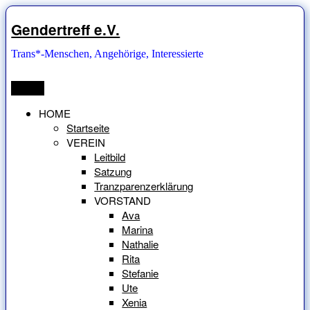
Zum
Inhalt
Gendertreff e.V.
springen
Trans*-Menschen, Angehörige, Interessierte
Menü
HOME
Startseite
VEREIN
Leitbild
Satzung
Tranzparenzerklärung
VORSTAND
Ava
Marina
Nathalie
Rita
Stefanie
Ute
Xenia