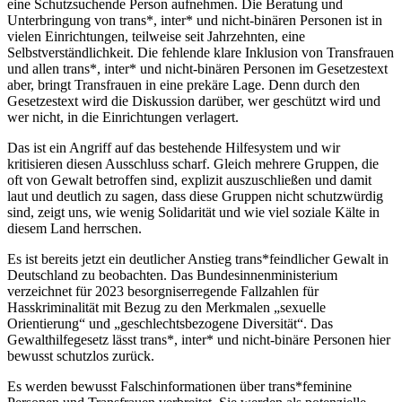
eine Schutzsuchende Person aufnehmen. Die Beratung und
Unterbringung von trans*, inter* und nicht-binären Personen ist in
vielen Einrichtungen, teilweise seit Jahrzehnten, eine
Selbstverständlichkeit. Die fehlende klare Inklusion von Transfrauen
und allen trans*, inter* und nicht-binären Personen im Gesetzestext
aber, bringt Transfrauen in eine prekäre Lage. Denn durch den
Gesetzestext wird die Diskussion darüber, wer geschützt wird und
wer nicht, in die Einrichtungen verlagert.
Das ist ein Angriff auf das bestehende Hilfesystem und wir
kritisieren diesen Ausschluss scharf. Gleich mehrere Gruppen, die
oft von Gewalt betroffen sind, explizit auszuschließen und damit
laut und deutlich zu sagen, dass diese Gruppen nicht schutzwürdig
sind, zeigt uns, wie wenig Solidarität und wie viel soziale Kälte in
diesem Land herrschen.
Es ist bereits jetzt ein deutlicher Anstieg trans*feindlicher Gewalt in
Deutschland zu beobachten. Das Bundesinnenministerium
verzeichnet für 2023 besorgniserregende Fallzahlen für
Hasskriminalität mit Bezug zu den Merkmalen „sexuelle
Orientierung“ und „geschlechtsbezogene Diversität“. Das
Gewalthilfegesetz lässt trans*, inter* und nicht-binäre Personen hier
bewusst schutzlos zurück.
Es werden bewusst Falschinformationen über trans*feminine