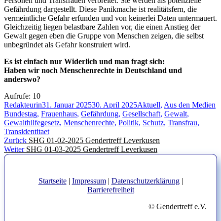
Personen und Transfrauen verbreitet. Sie werden als potenzielle
Gefährdung dargestellt. Diese Panikmache ist realitätsfern, die
vermeintliche Gefahr erfunden und von keinerlei Daten untermauert.
Gleichzeitig liegen belastbare Zahlen vor, die einen Anstieg der
Gewalt gegen eben die Gruppe von Menschen zeigen, die selbst
unbegründet als Gefahr konstruiert wird.
Es ist einfach nur Widerlich und man fragt sich:
Haben wir noch Menschenrechte in Deutschland und
anderswo?
Aufrufe:
10
Autor
Veröffentlicht
Kategorien
S
Redakteurin
31. Januar 2025
30. April 2025
Aktuell
,
Aus den Medien
am
Bundestag
,
Frauenhaus
,
Gefährdung
,
Gesellschaft
,
Gewalt
,
Gewalthilfegesetz
,
Menschenrechte
,
Politik
,
Schutz
,
Transfrau
,
Transidentitaet
Beitragsnavigation
Vorheriger
Zurück
SHG 01-02-2025 Gendertreff Leverkusen
Nächster
Beitrag:
Weiter
SHG 01-03-2025 Gendertreff Leverkusen
Beitrag:
Startseite
|
Impressum
|
Datenschutzerklärung
|
Barrierefreiheit
© Gendertreff e.V.