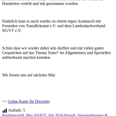
Hunderten verteilt und mit genommen wurden.
Natürlich kam es auch wieder zu einem regen Austausch mit
Freunden von TransBekannt e.V. und dem Landesdachverband
NGVT e.V.
Schön dass wir wieder dabei sein durften und mit vielen guten
Gesprächen auf das Thema Trans* im Allgemeinen und Speziellen
aufmerksam machen konnten.
Wir freuen uns auf nächstes Mal.
>>
Grüne Karte für Diversity
Aufrufe:
5
Autor
Veröffentlicht
Kategorien
Redakteurin
9. Mai 2018
25. Juli 2026
Aktuell
,
Veranstaltungen &