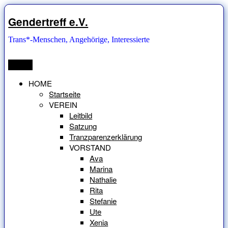
Zum
Inhalt
Gendertreff e.V.
springen
Trans*-Menschen, Angehörige, Interessierte
Menü
HOME
Startseite
VEREIN
Leitbild
Satzung
Tranzparenzerklärung
VORSTAND
Ava
Marina
Nathalie
Rita
Stefanie
Ute
Xenia