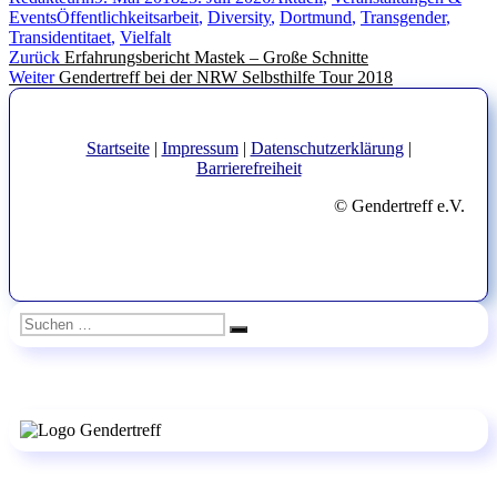
Schlagwörter
am
Events
Öffentlichkeitsarbeit
,
Diversity
,
Dortmund
,
Transgender
,
Transidentitaet
,
Vielfalt
Beitragsnavigation
Vorheriger
Zurück
Erfahrungsbericht Mastek – Große Schnitte
Nächster
Beitrag:
Weiter
Gendertreff bei der NRW Selbsthilfe Tour 2018
Beitrag:
Startseite
|
Impressum
|
Datenschutzerklärung
|
Barrierefreiheit
© Gendertreff e.V.
Suchen
Suchen
nach: