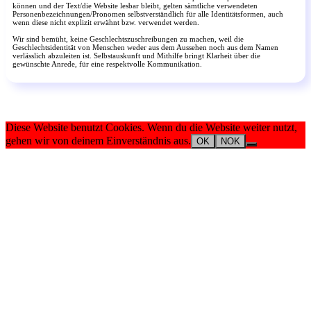
können und der Text/die Website lesbar bleibt, gelten sämtliche verwendeten
Personenbezeichnungen/Pronomen selbstverständlich für alle Identitätsformen, auch
wenn diese nicht explizit erwähnt bzw. verwendet werden.
Wir sind bemüht, keine Geschlechtszuschreibungen zu machen, weil die
Geschlechtsidentität von Menschen weder aus dem Aussehen noch aus dem Namen
verlässlich abzuleiten ist. Selbstauskunft und Mithilfe bringt Klarheit über die
gewünschte Anrede, für eine respektvolle Kommunikation.
Diese Website benutzt Cookies. Wenn du die Website weiter nutzt,
gehen wir von deinem Einverständnis aus.
OK
NOK