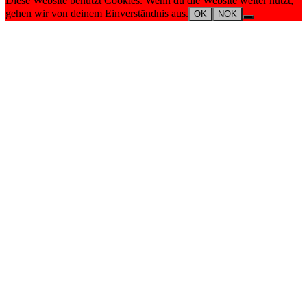
Diese Website benutzt Cookies. Wenn du die Website weiter nutzt,
gehen wir von deinem Einverständnis aus.
OK
NOK