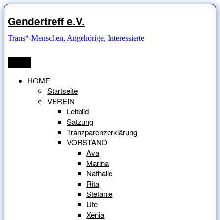
Zum
Inhalt
Gendertreff e.V.
springen
Trans*-Menschen, Angehörige, Interessierte
Menü
HOME
Startseite
VEREIN
Leitbild
Satzung
Tranzparenzerklärung
VORSTAND
Ava
Marina
Nathalie
Rita
Stefanie
Ute
Xenia