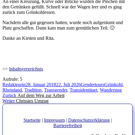
An einer Kreuzung, Kurve oder Brücke wurden die Pinchen mit
den Getränken gefüllt. Schnell war der Wagen leer und es ging
zurück zum Grünkohlessen.
Nachdem alle gut gegessen hatten, wurde noch aufgeräumt und
Platz geschaffen. Dann kam man zum gemütlichen Teil. 🙂
Danke an Kirsten und Rita.
>>
Inhaltsverzeichnis
Aufrufe:
5
Autor
Veröffentlicht
Kategorien
Schlagwörter
Redakteurin
28. Januar 2018
22. Juli 2026
Gendertours
Grünkohl
,
am
Rheinland
,
Tradition
,
Transgender
,
Transidentitaet
,
Wanderung
Beitragsnavigation
Vorheriger
Zurück
Auf dem Weg zur Arbeit
Nächster
Beitrag:
Weiter
Chrissies Umzug
Beitrag:
Startseite
|
Impressum
|
Datenschutzerklärung
|
Barrierefreiheit