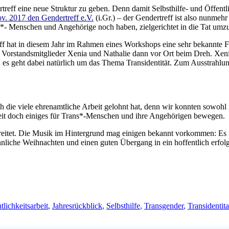
f eine neue Struktur zu geben. Denn damit Selbsthilfe- und Öffentlichk
v. 2017 den Gendertreff e.V.
(i.Gr.) – der Gendertreff ist also nunmehr
ans*- Menschen und Angehörige noch haben, zielgerichtet in die Tat umz
eff hat in diesem Jahr im Rahmen eines Workshops eine sehr bekannte
d Vorstandsmitglieder Xenia und Nathalie dann vor Ort beim Dreh. Xen
d es geht dabei natürlich um das Thema Transidentität. Zum Ausstrahlung
ch die viele ehrenamtliche Arbeit gelohnt hat, denn wir konnten sowohl 
eit doch einiges für Trans*-Menschen und ihre Angehörigen bewegen.
reitet. Die Musik im Hintergrund mag einigen bekannt vorkommen: Es 
nnliche Weihnachten und einen guten Übergang in ein hoffentlich erfol
tlichkeitsarbeit
,
Jahresrückblick
,
Selbsthilfe
,
Transgender
,
Transidentita