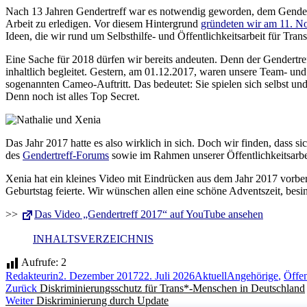
Nach 13 Jahren Gendertreff war es notwendig geworden, dem Gendertref
Arbeit zu erledigen. Vor diesem Hintergrund
gründeten wir am 11. No
Ideen, die wir rund um Selbsthilfe- und Öffentlichkeitsarbeit für Tr
Eine Sache für 2018 dürfen wir bereits andeuten. Denn der Gendertr
inhaltlich begleitet. Gestern, am 01.12.2017, waren unsere Team- un
sogenannten Cameo-Auftritt. Das bedeutet: Sie spielen sich selbst un
Denn noch ist alles Top Secret.
Das Jahr 2017 hatte es also wirklich in sich. Doch wir finden, dass si
des
Gendertreff-Forums
sowie im Rahmen unserer Öffentlichkeitsarb
Xenia hat ein kleines Video mit Eindrücken aus dem Jahr 2017 vorbe
Geburtstag feierte. Wir wünschen allen eine schöne Adventszeit, besi
>>
Das Video „Gendertreff 2017“ auf YouTube ansehen
INHALTSVERZEICHNIS
Aufrufe:
2
Autor
Veröffentlicht
Kategorien
Schlagwörter
Redakteurin
2. Dezember 2017
22. Juli 2026
Aktuell
Angehörige
,
Öffen
Beitragsnavigation
Vorheriger
am
Zurück
Diskriminierungsschutz für Trans*-Menschen in Deutschland
Nächster
Beitrag:
Weiter
Diskriminierung durch Update