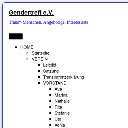
Zum
Inhalt
Gendertreff e.V.
springen
Trans*-Menschen, Angehörige, Interessierte
Menü
HOME
Startseite
VEREIN
Leitbild
Satzung
Tranzparenzerklärung
VORSTAND
Ava
Marina
Nathalie
Rita
Stefanie
Ute
Xenia