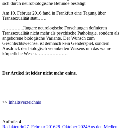
sich durch neurobiologische Befunde bestätigt.
Am 10. Februar 2016 fand in Frankfurt eine Tagung über
Transsexualität statt……
…………..Jüngere neurologische Forschungen definieren
Transsexualität nicht mehr als psychische Pathologie, sondern als
angeborene biologische Variante. Der Wunsch zum
Geschlechtswechsel ist demnach kein Genderspiel, sondern
Ausdruck des biologisch verankerten Wissens um das wahre
körperliche Wesen…………………
Der Artikel ist leider nicht mehr onlne.
>>
Inhaltsverzeichnis
Aufrufe:
4
Autor
Veröffentlicht
Kategorien
Schla
Redakteurin
27. Februar 2016
28. Oktober 2024
Aus den Medien