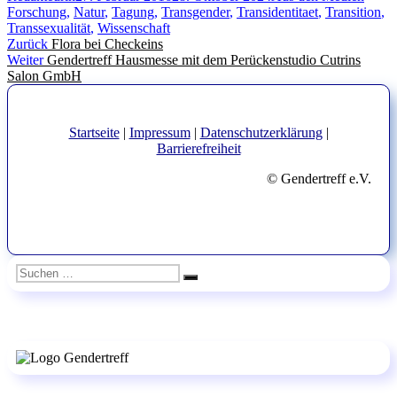
am
Forschung
,
Natur
,
Tagung
,
Transgender
,
Transidentitaet
,
Transition
,
Transsexualität
,
Wissenschaft
Beitragsnavigation
Vorheriger
Zurück
Flora bei Checkeins
Nächster
Beitrag:
Weiter
Gendertreff Hausmesse mit dem Perückenstudio Cutrins
Beitrag:
Salon GmbH
Startseite
|
Impressum
|
Datenschutzerklärung
|
Barrierefreiheit
© Gendertreff e.V.
Suchen
Suchen
nach: