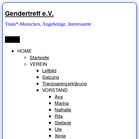
Zum
Inhalt
Gendertreff e.V.
springen
Trans*-Menschen, Angehörige, Interessierte
Menü
HOME
Startseite
VEREIN
Leitbild
Satzung
Tranzparenzerklärung
VORSTAND
Ava
Marina
Nathalie
Rita
Stefanie
Ute
Xenia