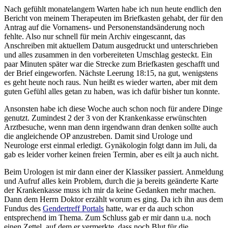
Nach gefühlt monatelangem Warten habe ich nun heute endlich den
Bericht von meinem Therapeuten im Briefkasten gehabt, der für den
Antrag auf die Vornamens- und Personenstandsänderung noch
fehlte. Also nur schnell für mein Archiv eingescannt, das
Anschreiben mit aktuellem Datum ausgedruckt und unterschrieben
und alles zusammen in den vorbereiteten Umschlag gesteckt. Ein
paar Minuten später war die Strecke zum Briefkasten geschafft und
der Brief eingeworfen. Nächste Leerung 18:15, na gut, wenigstens
es geht heute noch raus. Nun heißt es wieder warten, aber mit dem
guten Gefühl alles getan zu haben, was ich dafür bisher tun konnte.
Ansonsten habe ich diese Woche auch schon noch für andere Dinge
genutzt. Zumindest 2 der 3 von der Krankenkasse erwünschten
Arztbesuche, wenn man denn irgendwann dran denken sollte auch
die angleichende OP anzustreben. Damit sind Urologe und
Neurologe erst einmal erledigt. Gynäkologin folgt dann im Juli, da
gab es leider vorher keinen freien Termin, aber es eilt ja auch nicht.
Beim Urologen ist mir dann einer der Klassiker passiert. Anmeldung
und Aufruf alles kein Problem, durch die ja bereits geänderte Karte
der Krankenkasse muss ich mir da keine Gedanken mehr machen.
Dann dem Herrn Doktor erzählt worum es ging. Da ich ihn aus dem
Fundus des
Gendertreff Portals
hatte, war er da auch schon
entsprechend im Thema. Zum Schluss gab er mir dann u.a. noch
einen Zettel, auf dem er vermerkte, dass noch Blut für die