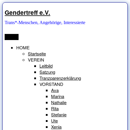
Zum
Inhalt
Gendertreff e.V.
springen
Trans*-Menschen, Angehörige, Interessierte
Menü
HOME
Startseite
VEREIN
Leitbild
Satzung
Tranzparenzerklärung
VORSTAND
Ava
Marina
Nathalie
Rita
Stefanie
Ute
Xenia