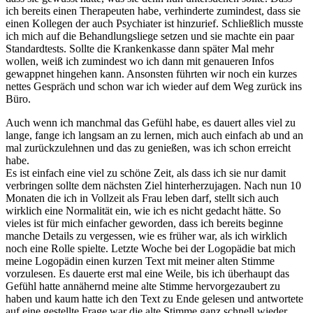
ich bereits einen Therapeuten habe, verhinderte zumindest, dass sie
einen Kollegen der auch Psychiater ist hinzurief. Schließlich musste
ich mich auf die Behandlungsliege setzen und sie machte ein paar
Standardtests. Sollte die Krankenkasse dann später Mal mehr
wollen, weiß ich zumindest wo ich dann mit genaueren Infos
gewappnet hingehen kann. Ansonsten führten wir noch ein kurzes
nettes Gespräch und schon war ich wieder auf dem Weg zurück ins
Büro.
Auch wenn ich manchmal das Gefühl habe, es dauert alles viel zu
lange, fange ich langsam an zu lernen, mich auch einfach ab und an
mal zurückzulehnen und das zu genießen, was ich schon erreicht
habe.
Es ist einfach eine viel zu schöne Zeit, als dass ich sie nur damit
verbringen sollte dem nächsten Ziel hinterherzujagen. Nach nun 10
Monaten die ich in Vollzeit als Frau leben darf, stellt sich auch
wirklich eine Normalität ein, wie ich es nicht gedacht hätte. So
vieles ist für mich einfacher geworden, dass ich bereits beginne
manche Details zu vergessen, wie es früher war, als ich wirklich
noch eine Rolle spielte. Letzte Woche bei der Logopädie bat mich
meine Logopädin einen kurzen Text mit meiner alten Stimme
vorzulesen. Es dauerte erst mal eine Weile, bis ich überhaupt das
Gefühl hatte annähernd meine alte Stimme hervorgezaubert zu
haben und kaum hatte ich den Text zu Ende gelesen und antwortete
auf eine gestellte Frage war die alte Stimme ganz schnell wieder