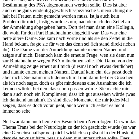
Bestimmung des PSA abgenommen werden sollte. Dies ist aber
auch eine ganz eindeutig geschlechtsspezifische Untersuchung die
halt bei Frauen nicht gemacht werden muss. Ist ja auch kein
Problem für mich, lustig wurde es nur, nachdem ich den Zettel an
der Anmeldung abgegeben hatte. Dort rief man dann eine Kollegin,
die wohl für den Part Blutabnahme eingeteilt war. Das war eine
nette ältere Dame. Sie kam nach vorne und als sie den Zettel in die
Hand bekam, fragte sie für wen das denn sei (ich stand direkt neben
ihr). Die Dame von der Anmeldung nannte meinen Namen und
zeigte auf mich. Dennoch kam die erneute Frage, wen sie denn nun
zur Blutabnahme wegen PSA mitnehmen solle. Die Dame von der
Anmeldung zeigte erneut auf mich (diesmal noch etwas deutlicher)
und nannte erneut meinen Namen. Darauf kam ein, das passt doch
aber nicht. Sie nahm mich dennoch mit und dann fiel der Groschen
als ich noch sagte, doch es gibt mindestens eine Ausnahme die ich
kennen würde, bei dem das schon passen würde. Sie machte mir
dann auch noch ein Kompliment, dass ich gut aussehen würde (was
ich dankend annahm). Es sind diese Momente, die mir jedes Mal
zeigen, dass es doch voran geht, auch wenn ich selber es nicht
immer so sehe.
Nett war dann auch heute der Besuch beim Neurologen. Da war das
Thema Trans bei der Neurologin zu der ich geschickt wurde (es war
eine Gemeinschaftspraxis) nicht wirklich so präsent in der Hinsicht,
dass sie gewusst hätte, was sie denn nun untersuchen sollte. Dass