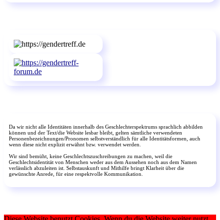
Da wir nicht alle Identitäten innerhalb des Geschlechterspektrums sprachlich abbilden
können und der Text/die Website lesbar bleibt, gelten sämtliche verwendeten
Personenbezeichnungen/Pronomen selbstverständlich für alle Identitätsformen, auch
wenn diese nicht explizit erwähnt bzw. verwendet werden.
Wir sind bemüht, keine Geschlechtszuschreibungen zu machen, weil die
Geschlechtsidentität von Menschen weder aus dem Aussehen noch aus dem Namen
verlässlich abzuleiten ist. Selbstauskunft und Mithilfe bringt Klarheit über die
gewünschte Anrede, für eine respektvolle Kommunikation.
Diese Website benutzt Cookies. Wenn du die Website weiter nutzt,