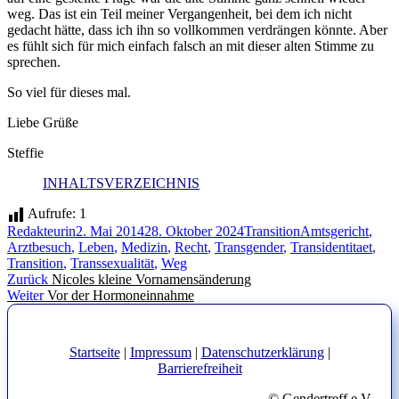
weg. Das ist ein Teil meiner Vergangenheit, bei dem ich nicht
gedacht hätte, dass ich ihn so vollkommen verdrängen könnte. Aber
es fühlt sich für mich einfach falsch an mit dieser alten Stimme zu
sprechen.
So viel für dieses mal.
Liebe Grüße
Steffie
INHALTSVERZEICHNIS
Aufrufe:
1
Autor
Veröffentlicht
Kategorien
Schlagwörter
Redakteurin
2. Mai 2014
28. Oktober 2024
Transition
Amtsgericht
,
am
Arztbesuch
,
Leben
,
Medizin
,
Recht
,
Transgender
,
Transidentitaet
,
Transition
,
Transsexualität
,
Weg
Beitragsnavigation
Vorheriger
Zurück
Nicoles kleine Vornamensänderung
Nächster
Beitrag:
Weiter
Vor der Hormoneinnahme
Beitrag:
Startseite
|
Impressum
|
Datenschutzerklärung
|
Barrierefreiheit
© Gendertreff e.V.