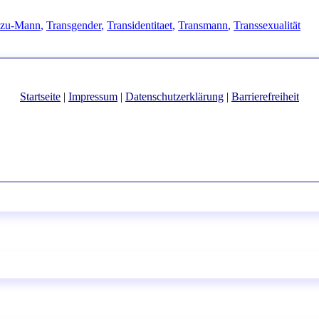
gwörter
-zu-Mann
,
Transgender
,
Transidentitaet
,
Transmann
,
Transsexualität
Startseite
|
Impressum
|
Datenschutzerklärung
|
Barrierefreiheit