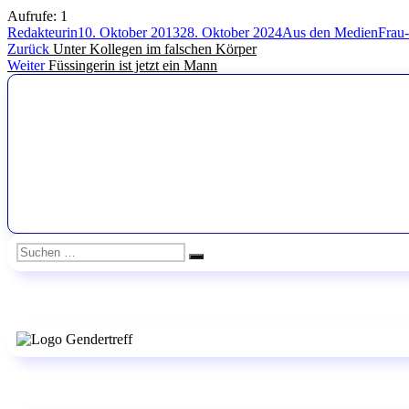
Aufrufe:
1
Autor
Veröffentlicht
Kategorien
Schla
Redakteurin
10. Oktober 2013
28. Oktober 2024
Aus den Medien
Frau
Beitragsnavigation
Vorheriger
am
Zurück
Unter Kollegen im falschen Körper
Nächster
Beitrag:
Weiter
Füssingerin ist jetzt ein Mann
Beitrag:
Suchen
Suchen
nach: