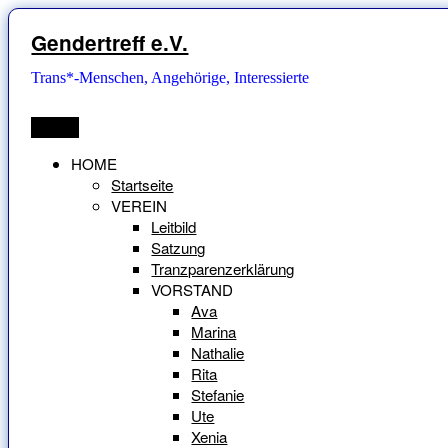
Zum
Inhalt
Gendertreff e.V.
springen
Trans*-Menschen, Angehörige, Interessierte
Menü
HOME
Startseite
VEREIN
Leitbild
Satzung
Tranzparenzerklärung
VORSTAND
Ava
Marina
Nathalie
Rita
Stefanie
Ute
Xenia