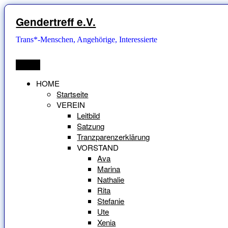
Zum
Inhalt
Gendertreff e.V.
springen
Trans*-Menschen, Angehörige, Interessierte
Menü
HOME
Startseite
VEREIN
Leitbild
Satzung
Tranzparenzerklärung
VORSTAND
Ava
Marina
Nathalie
Rita
Stefanie
Ute
Xenia