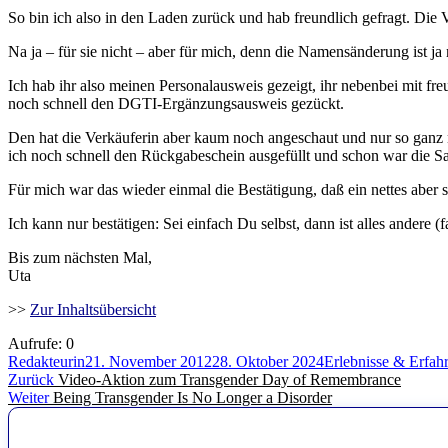
So bin ich also in den Laden zurück und hab freundlich gefragt. Di
Na ja – für sie nicht – aber für mich, denn die Namensänderung ist ja
Ich hab ihr also meinen Personalausweis gezeigt, ihr nebenbei mit fre
noch schnell den DGTI-Ergänzungsausweis gezückt.
Den hat die Verkäuferin aber kaum noch angeschaut und nur so gan
ich noch schnell den Rückgabeschein ausgefüllt und schon war die Sa
Für mich war das wieder einmal die Bestätigung, daß ein nettes aber 
Ich kann nur bestätigen: Sei einfach Du selbst, dann ist alles andere (
Bis zum nächsten Mal,
Uta
>>
Zur Inhaltsübersicht
Aufrufe:
0
Autor
Veröffentlicht
Kategorien
Redakteurin
21. November 2012
28. Oktober 2024
Erlebnisse & Erfah
Beitragsnavigation
Vorheriger
am
Zurück
Video-Aktion zum Transgender Day of Remembrance
Nächster
Beitrag:
Weiter
Being Transgender Is No Longer a Disorder
Beitrag: