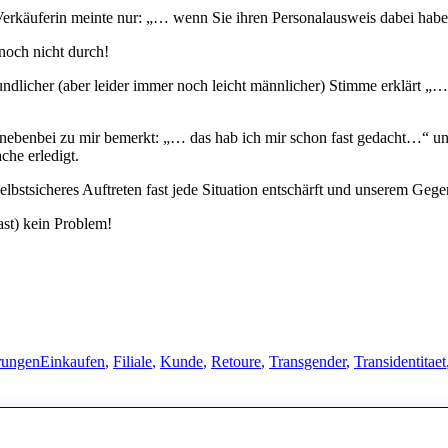
e Verkäuferin meinte nur: „… wenn Sie ihren Personalausweis dabei ha
 noch nicht durch!
undlicher (aber leider immer noch leicht männlicher) Stimme erklärt „…
z nebenbei zu mir bemerkt: „… das hab ich mir schon fast gedacht…“ 
che erledigt.
selbstsicheres Auftreten fast jede Situation entschärft und unserem G
fast) kein Problem!
Schlagwörter
rungen
Einkaufen
,
Filiale
,
Kunde
,
Retoure
,
Transgender
,
Transidentitaet