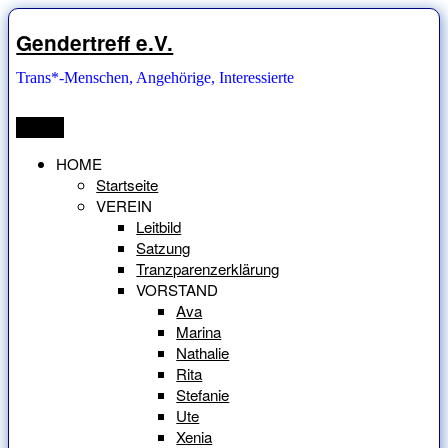
Zum
Inhalt
Gendertreff e.V.
springen
Trans*-Menschen, Angehörige, Interessierte
Menü
HOME
Startseite
VEREIN
Leitbild
Satzung
Tranzparenzerklärung
VORSTAND
Ava
Marina
Nathalie
Rita
Stefanie
Ute
Xenia