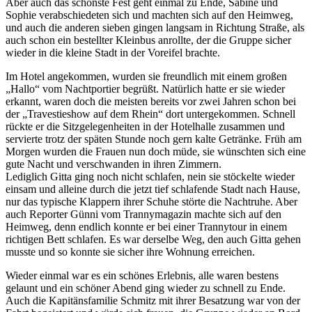
Aber auch das schönste Fest geht einmal zu Ende, Sabine und
Sophie verabschiedeten sich und machten sich auf den Heimweg,
und auch die anderen sieben gingen langsam in Richtung Straße, als
auch schon ein bestellter Kleinbus anrollte, der die Gruppe sicher
wieder in die kleine Stadt in der Voreifel brachte.
Im Hotel angekommen, wurden sie freundlich mit einem großen
„Hallo“ vom Nachtportier begrüßt. Natürlich hatte er sie wieder
erkannt, waren doch die meisten bereits vor zwei Jahren schon bei
der „Travestieshow auf dem Rhein“ dort untergekommen. Schnell
rückte er die Sitzgelegenheiten in der Hotelhalle zusammen und
servierte trotz der späten Stunde noch gern kalte Getränke. Früh am
Morgen wurden die Frauen nun doch müde, sie wünschten sich eine
gute Nacht und verschwanden in ihren Zimmern.
Lediglich Gitta ging noch nicht schlafen, nein sie stöckelte wieder
einsam und alleine durch die jetzt tief schlafende Stadt nach Hause,
nur das typische Klappern ihrer Schuhe störte die Nachtruhe. Aber
auch Reporter Günni vom Trannymagazin machte sich auf den
Heimweg, denn endlich konnte er bei einer Trannytour in einem
richtigen Bett schlafen. Es war derselbe Weg, den auch Gitta gehen
musste und so konnte sie sicher ihre Wohnung erreichen.
Wieder einmal war es ein schönes Erlebnis, alle waren bestens
gelaunt und ein schöner Abend ging wieder zu schnell zu Ende.
Auch die Kapitänsfamilie Schmitz mit ihrer Besatzung war von der