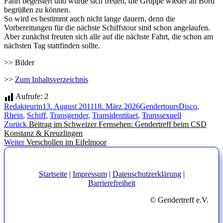
Fahrt begeistert und würde sich freuen, die Gruppe wieder an Bord
begrüßen zu können.
So wird es bestimmt auch nicht lange dauern, denn die
Vorbereitungen für die nächste Schiffstour sind schon angelaufen.
Aber zunächst freuten sich alle auf die nächste Fahrt, die schon am
nächsten Tag stattfinden sollte.
>> Bilder
>>
Zum Inhaltsverzeichnis
Aufrufe:
2
Autor
Veröffentlicht
Kategorien
Schlagwörter
Redakteurin
13. August 2011
18. März 2026
Gendertours
Disco
,
am
Rhein
,
Schiff
,
Transgender
,
Transidentitaet
,
Transsexuell
Beitragsnavigation
Vorheriger
Zurück
Beitrag im Schweizer Fernsehen: Gendertreff beim CSD
Beitrag:
Konstanz & Kreuzlingen
Nächster
Weiter
Verschollen im Eifelmoor
Beitrag:
Startseite
|
Impressum
|
Datenschutzerklärung
|
Barrierefreiheit
© Gendertreff e.V.