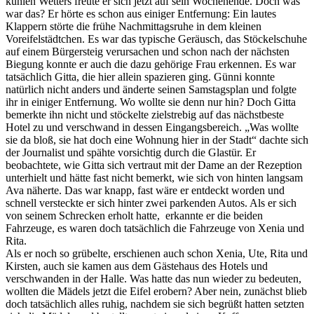
kühlen Wetters freute er sich jetzt auf sein Wochenende. Doch was
war das? Er hörte es schon aus einiger Entfernung: Ein lautes
Klappern störte die frühe Nachmittagsruhe in dem kleinen
Voreifelstädtchen. Es war das typische Geräusch, das Stöckelschuhe
auf einem Bürgersteig verursachen und schon nach der nächsten
Biegung konnte er auch die dazu gehörige Frau erkennen. Es war
tatsächlich Gitta, die hier allein spazieren ging. Günni konnte
natürlich nicht anders und änderte seinen Samstagsplan und folgte
ihr in einiger Entfernung. Wo wollte sie denn nur hin? Doch Gitta
bemerkte ihn nicht und stöckelte zielstrebig auf das nächstbeste
Hotel zu und verschwand in dessen Eingangsbereich. „Was wollte
sie da bloß, sie hat doch eine Wohnung hier in der Stadt“ dachte sich
der Journalist und spähte vorsichtig durch die Glastür. Er
beobachtete, wie Gitta sich vertraut mit der Dame an der Rezeption
unterhielt und hätte fast nicht bemerkt, wie sich von hinten langsam
Ava näherte. Das war knapp, fast wäre er entdeckt worden und
schnell versteckte er sich hinter zwei parkenden Autos. Als er sich
von seinem Schrecken erholt hatte, erkannte er die beiden
Fahrzeuge, es waren doch tatsächlich die Fahrzeuge von Xenia und
Rita.
Als er noch so grübelte, erschienen auch schon Xenia, Ute, Rita und
Kirsten, auch sie kamen aus dem Gästehaus des Hotels und
verschwanden in der Halle. Was hatte das nun wieder zu bedeuten,
wollten die Mädels jetzt die Eifel erobern? Aber nein, zunächst blieb
doch tatsächlich alles ruhig, nachdem sie sich begrüßt hatten setzten