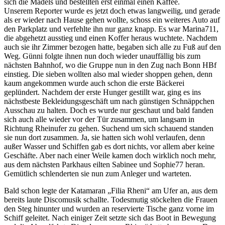
sich die Mädels und bestellten erst einmal einen Kaffee.
Unserem Reporter wurde es jetzt doch etwas langweilig, und gerade
als er wieder nach Hause gehen wollte, schoss ein weiteres Auto auf
den Parkplatz und verfehlte ihn nur ganz knapp. Es war Marina711,
die abgehetzt ausstieg und einen Koffer heraus wuchtete. Nachdem
auch sie ihr Zimmer bezogen hatte, begaben sich alle zu Fuß auf den
Weg. Günni folgte ihnen nun doch wieder unauffällig bis zum
nächsten Bahnhof, wo die Gruppe nun in den Zug nach Bonn HBf
einstieg. Die sieben wollten also mal wieder shoppen gehen, denn
kaum angekommen wurde auch schon die erste Bäckerei
geplündert. Nachdem der erste Hunger gestillt war, ging es ins
nächstbeste Bekleidungsgeschäft um nach günstigen Schnäppchen
Ausschau zu halten. Doch es wurde nur geschaut und bald fanden
sich auch alle wieder vor der Tür zusammen, um langsam in
Richtung Rheinufer zu gehen. Suchend um sich schauend standen
sie nun dort zusammen. Ja, sie hatten sich wohl verlaufen, denn
außer Wasser und Schiffen gab es dort nichts, vor allem aber keine
Geschäfte. Aber nach einer Weile kamen doch wirklich noch mehr,
aus dem nächsten Parkhaus eilten Sabinee und Sophie77 heran.
Gemütlich schlenderten sie nun zum Anleger und warteten.
Bald schon legte der Katamaran „Filia Rheni“ am Ufer an, aus dem
bereits laute Discomusik schallte. Todesmutig stöckelten die Frauen
den Steg hinunter und wurden an reservierte Tische ganz vorne im
Schiff geleitet. Nach einiger Zeit setzte sich das Boot in Bewegung