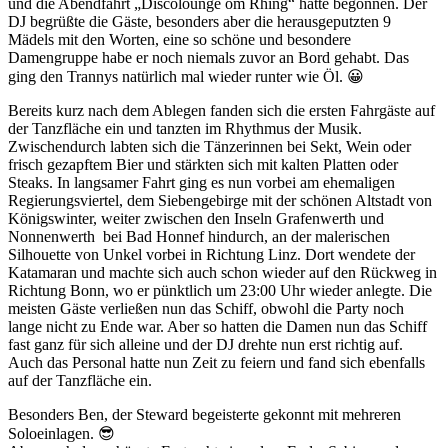
und die Abendfahrt „Discolounge om Rhing“ hatte begonnen. Der
DJ begrüßte die Gäste, besonders aber die herausgeputzten 9
Mädels mit den Worten, eine so schöne und besondere
Damengruppe habe er noch niemals zuvor an Bord gehabt. Das
ging den Trannys natürlich mal wieder runter wie Öl. 😀
Bereits kurz nach dem Ablegen fanden sich die ersten Fahrgäste auf
der Tanzfläche ein und tanzten im Rhythmus der Musik.
Zwischendurch labten sich die Tänzerinnen bei Sekt, Wein oder
frisch gezapftem Bier und stärkten sich mit kalten Platten oder
Steaks. In langsamer Fahrt ging es nun vorbei am ehemaligen
Regierungsviertel, dem Siebengebirge mit der schönen Altstadt von
Königswinter, weiter zwischen den Inseln Grafenwerth und
Nonnenwerth bei Bad Honnef hindurch, an der malerischen
Silhouette von Unkel vorbei in Richtung Linz. Dort wendete der
Katamaran und machte sich auch schon wieder auf den Rückweg in
Richtung Bonn, wo er pünktlich um 23:00 Uhr wieder anlegte. Die
meisten Gäste verließen nun das Schiff, obwohl die Party noch
lange nicht zu Ende war. Aber so hatten die Damen nun das Schiff
fast ganz für sich alleine und der DJ drehte nun erst richtig auf.
Auch das Personal hatte nun Zeit zu feiern und fand sich ebenfalls
auf der Tanzfläche ein.
Besonders Ben, der Steward begeisterte gekonnt mit mehreren
Soloeinlagen. 😎