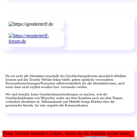
Da wir nicht alle Identitäten innerhalb des Geschlechterspektrums sprachlich abbilden
können und der Text/die Website lesbar bleibt, gelten sämtliche verwendeten
Personenbezeichnungen/Pronomen selbstverständlich für alle Identitätsformen, auch
wenn diese nicht explizit erwähnt bzw. verwendet werden.
Wir sind bemüht, keine Geschlechtszuschreibungen zu machen, weil die
Geschlechtsidentität von Menschen weder aus dem Aussehen noch aus dem Namen
verlässlich abzuleiten ist. Selbstauskunft und Mithilfe bringt Klarheit über die
gewünschte Anrede, für eine respektvolle Kommunikation.
Diese Website benutzt Cookies. Wenn du die Website weiter nutzt,