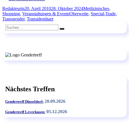
Autor
Veröffentlicht
Kategorien
Redakteurin
20. April 2010
28. Oktober 2024
Medizinisches
,
am
Schlagwörter
Shopping
,
Veranstaltungen & Events
Oberweite
,
Special-Trade
,
Transgender
,
Transidentitaet
Suchen
Suchen
nach:
Nächstes Treffen
20.09.2026
Gendertreff Düsseldorf:
05.12.2026
Gendertreff Leverkusen: