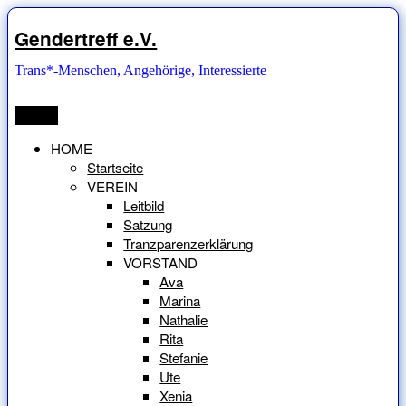
Zum
Inhalt
Gendertreff e.V.
springen
Trans*-Menschen, Angehörige, Interessierte
Menü
HOME
Startseite
VEREIN
Leitbild
Satzung
Tranzparenzerklärung
VORSTAND
Ava
Marina
Nathalie
Rita
Stefanie
Ute
Xenia