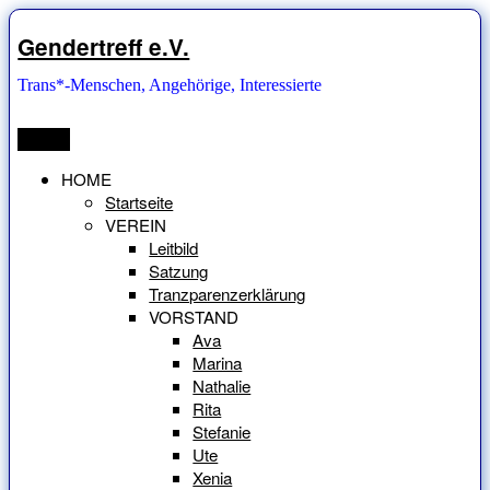
Zum
Inhalt
Gendertreff e.V.
springen
Trans*-Menschen, Angehörige, Interessierte
Menü
HOME
Startseite
VEREIN
Leitbild
Satzung
Tranzparenzerklärung
VORSTAND
Ava
Marina
Nathalie
Rita
Stefanie
Ute
Xenia