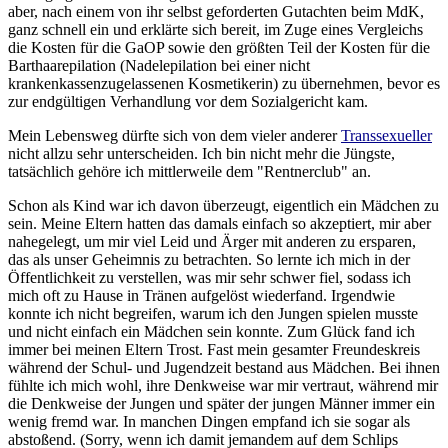
aber, nach einem von ihr selbst geforderten Gutachten beim MdK,
ganz schnell ein und erklärte sich bereit, im Zuge eines Vergleichs
die Kosten für die GaOP sowie den größten Teil der Kosten für die
Barthaarepilation (Nadelepilation bei einer nicht
krankenkassenzugelassenen Kosmetikerin) zu übernehmen, bevor es
zur endgültigen Verhandlung vor dem Sozialgericht kam.
Mein Lebensweg dürfte sich von dem vieler anderer
Transsexueller
nicht allzu sehr unterscheiden. Ich bin nicht mehr die Jüngste,
tatsächlich gehöre ich mittlerweile dem "Rentnerclub" an.
Schon als Kind war ich davon überzeugt, eigentlich ein Mädchen zu
sein. Meine Eltern hatten das damals einfach so akzeptiert, mir aber
nahegelegt, um mir viel Leid und Ärger mit anderen zu ersparen,
das als unser Geheimnis zu betrachten. So lernte ich mich in der
Öffentlichkeit zu verstellen, was mir sehr schwer fiel, sodass ich
mich oft zu Hause in Tränen aufgelöst wiederfand. Irgendwie
konnte ich nicht begreifen, warum ich den Jungen spielen musste
und nicht einfach ein Mädchen sein konnte. Zum Glück fand ich
immer bei meinen Eltern Trost. Fast mein gesamter Freundeskreis
während der Schul- und Jugendzeit bestand aus Mädchen. Bei ihnen
fühlte ich mich wohl, ihre Denkweise war mir vertraut, während mir
die Denkweise der Jungen und später der jungen Männer immer ein
wenig fremd war. In manchen Dingen empfand ich sie sogar als
abstoßend. (Sorry, wenn ich damit jemandem auf dem Schlips