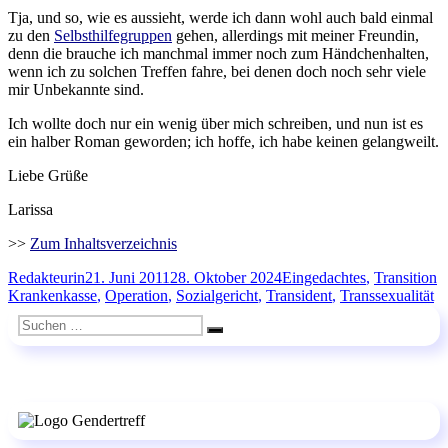
Tja, und so, wie es aussieht, werde ich dann wohl auch bald einmal
zu den
Selbsthilfegruppen
gehen, allerdings mit meiner Freundin,
denn die brauche ich manchmal immer noch zum Händchenhalten,
wenn ich zu solchen Treffen fahre, bei denen doch noch sehr viele
mir Unbekannte sind.
Ich wollte doch nur ein wenig über mich schreiben, und nun ist es
ein halber Roman geworden; ich hoffe, ich habe keinen gelangweilt.
Liebe Grüße
Larissa
>>
Zum Inhaltsverzeichnis
Autor
Veröffentlicht
Kategorien
S
Redakteurin
21. Juni 2011
28. Oktober 2024
Eingedachtes
,
Transition
am
Krankenkasse
,
Operation
,
Sozialgericht
,
Transident
,
Transsexualität
Suchen
Suchen
nach: