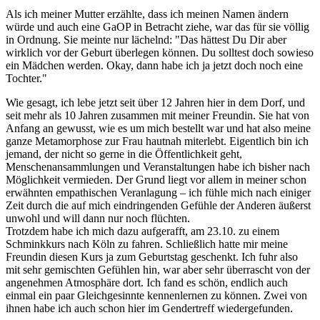
Als ich meiner Mutter erzählte, dass ich meinen Namen ändern
würde und auch eine GaOP in Betracht ziehe, war das für sie völlig
in Ordnung. Sie meinte nur lächelnd: "Das hättest Du Dir aber
wirklich vor der Geburt überlegen können. Du solltest doch sowieso
ein Mädchen werden. Okay, dann habe ich ja jetzt doch noch eine
Tochter."
Wie gesagt, ich lebe jetzt seit über 12 Jahren hier in dem Dorf, und
seit mehr als 10 Jahren zusammen mit meiner Freundin. Sie hat von
Anfang an gewusst, wie es um mich bestellt war und hat also meine
ganze Metamorphose zur Frau hautnah miterlebt. Eigentlich bin ich
jemand, der nicht so gerne in die Öffentlichkeit geht,
Menschenansammlungen und Veranstaltungen habe ich bisher nach
Möglichkeit vermieden. Der Grund liegt vor allem in meiner schon
erwähnten empathischen Veranlagung – ich fühle mich nach einiger
Zeit durch die auf mich eindringenden Gefühle der Anderen äußerst
unwohl und will dann nur noch flüchten.
Trotzdem habe ich mich dazu aufgerafft, am 23.10. zu einem
Schminkkurs nach Köln zu fahren. Schließlich hatte mir meine
Freundin diesen Kurs ja zum Geburtstag geschenkt. Ich fuhr also
mit sehr gemischten Gefühlen hin, war aber sehr überrascht von der
angenehmen Atmosphäre dort. Ich fand es schön, endlich auch
einmal ein paar Gleichgesinnte kennenlernen zu können. Zwei von
ihnen habe ich auch schon hier im Gendertreff wiedergefunden.