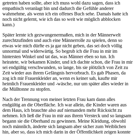
getreten haben sollte, aber ich muss wohl dazu sagen, dass ich
empathisch veranlagt bin und dadurch die Gefühle anderer
wahrnehme, als wenn ich ein offenes Buch sehe. Damals hatte ich
noch nicht gelernt, wie ich das so weit wie möglich abblocken
kann.)
Später lernte ich gezwungenermaßen, mich in der Männerwelt
zurechtzufinden und auch eine Männerrolle zu spielen, denn so
etwas wie mich dürfte es ja gar nicht geben, das sei doch völlig
unnormal und widerwärtig. So begrub ich die Frau in mir im
hintersten Winkel und tat das, was Männer eben so tun. Ich
heiratete, wir bekamen Kinder, und ich dachte schon, die Frau in mir
sei endgültig verschwunden, so lange, bis sie plötzlich von Zeit zu
Zeit wieder aus ihrem Gefängnis hervorbrach. Es gab Phasen, da
zog ich mir Frauenkleider an, wenn es keiner sah, kaufte mir
heimlich Frauenkleider und -wäsche, nur um später alles wieder in
die Mülltonne zu stopfen.
Nach der Trennung von meiner letzten Frau kam dann alles
endgültig an die Oberfläche. Ich war allein, die Kinder waren aus
dem Haus, ich brauchte also auf niemanden mehr Rücksicht zu
nehmen. Ich ließ die Frau in mir aus ihrem Versteck und so langsam
begann sie die Oberhand zu gewinnen. Meine Kleidung, obwohl
noch männlich, änderte sich langsam aber sicher zum Weiblichen
hin, aber so, dass ich mich darin in der Öffentlichkeit zeigen konnte