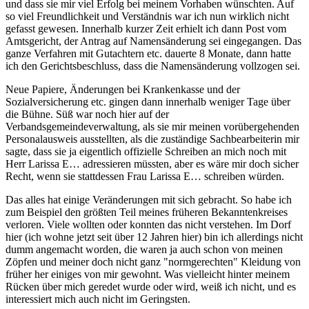
und dass sie mir viel Erfolg bei meinem Vorhaben wünschten. Auf
so viel Freundlichkeit und Verständnis war ich nun wirklich nicht
gefasst gewesen. Innerhalb kurzer Zeit erhielt ich dann Post vom
Amtsgericht, der Antrag auf Namensänderung sei eingegangen. Das
ganze Verfahren mit Gutachtern etc. dauerte 8 Monate, dann hatte
ich den Gerichtsbeschluss, dass die Namensänderung vollzogen sei.
Neue Papiere, Änderungen bei Krankenkasse und der
Sozialversicherung etc. gingen dann innerhalb weniger Tage über
die Bühne. Süß war noch hier auf der
Verbandsgemeindeverwaltung, als sie mir meinen vorübergehenden
Personalausweis ausstellten, als die zuständige Sachbearbeiterin mir
sagte, dass sie ja eigentlich offizielle Schreiben an mich noch mit
Herr Larissa E… adressieren müssten, aber es wäre mir doch sicher
Recht, wenn sie stattdessen Frau Larissa E… schreiben würden.
Das alles hat einige Veränderungen mit sich gebracht. So habe ich
zum Beispiel den größten Teil meines früheren Bekanntenkreises
verloren. Viele wollten oder konnten das nicht verstehen. Im Dorf
hier (ich wohne jetzt seit über 12 Jahren hier) bin ich allerdings nicht
dumm angemacht worden, die waren ja auch schon von meinen
Zöpfen und meiner doch nicht ganz "normgerechten" Kleidung von
früher her einiges von mir gewohnt. Was vielleicht hinter meinem
Rücken über mich geredet wurde oder wird, weiß ich nicht, und es
interessiert mich auch nicht im Geringsten.