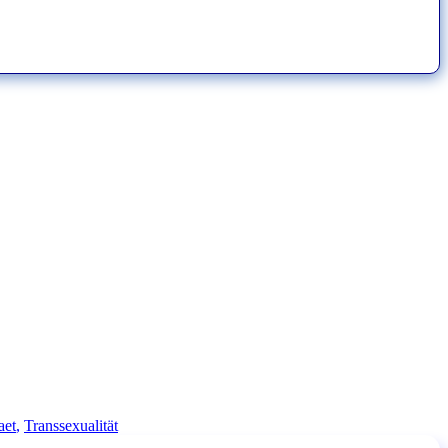
aet
,
Transsexualität