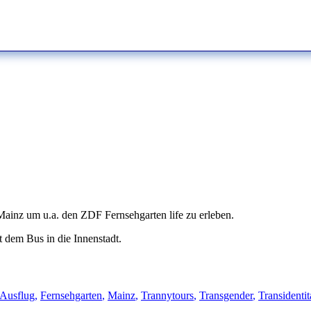
inz um u.a. den ZDF Fernsehgarten life zu erleben.
 dem Bus in die Innenstadt.
Schlagwörter
Ausflug
,
Fernsehgarten
,
Mainz
,
Trannytours
,
Transgender
,
Transidentit