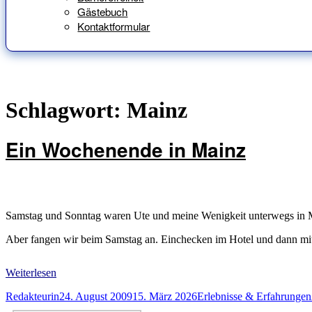
Gästebuch
Kontaktformular
Schlagwort:
Mainz
Ein Wochenende in Mainz
Samstag und Sonntag waren Ute und meine Wenigkeit unterwegs in Ma
Aber fangen wir beim Samstag an. Einchecken im Hotel und dann mit
Weiterlesen
Autor
Veröffentlicht
Kategorien
Redakteurin
24. August 2009
15. März 2026
Erlebnisse & Erfahrungen
am