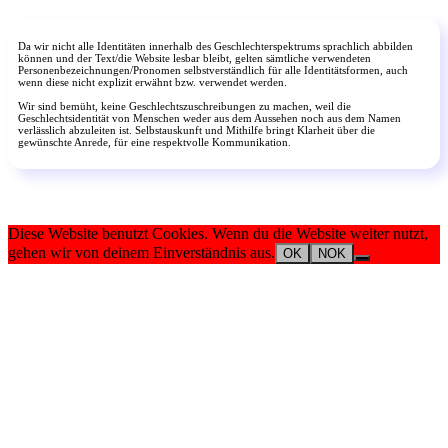
Da wir nicht alle Identitäten innerhalb des Geschlechterspektrums sprachlich abbilden
können und der Text/die Website lesbar bleibt, gelten sämtliche verwendeten
Personenbezeichnungen/Pronomen selbstverständlich für alle Identitätsformen, auch
wenn diese nicht explizit erwähnt bzw. verwendet werden.
Wir sind bemüht, keine Geschlechtszuschreibungen zu machen, weil die
Geschlechtsidentität von Menschen weder aus dem Aussehen noch aus dem Namen
verlässlich abzuleiten ist. Selbstauskunft und Mithilfe bringt Klarheit über die
gewünschte Anrede, für eine respektvolle Kommunikation.
Diese Website benutzt Cookies. Wenn du die Website weiter nutzt,
gehen wir von deinem Einverständnis aus.
OK
NOK