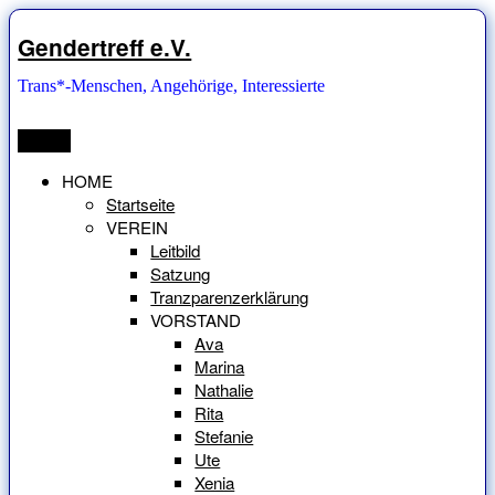
Zum
Inhalt
Gendertreff e.V.
springen
Trans*-Menschen, Angehörige, Interessierte
Menü
HOME
Startseite
VEREIN
Leitbild
Satzung
Tranzparenzerklärung
VORSTAND
Ava
Marina
Nathalie
Rita
Stefanie
Ute
Xenia