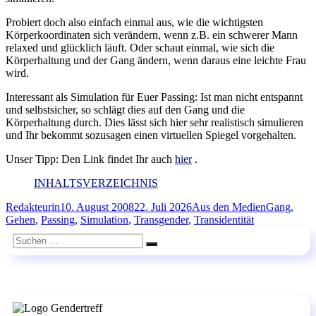
Probiert doch also einfach einmal aus, wie die wichtigsten
Körperkoordinaten sich verändern, wenn z.B. ein schwerer Mann
relaxed und glücklich läuft. Oder schaut einmal, wie sich die
Körperhaltung und der Gang ändern, wenn daraus eine leichte Frau
wird.
Interessant als Simulation für Euer Passing: Ist man nicht entspannt
und selbstsicher, so schlägt dies auf den Gang und die
Körperhaltung durch. Dies lässt sich hier sehr realistisch simulieren
und Ihr bekommt sozusagen einen virtuellen Spiegel vorgehalten.
Unser Tipp: Den Link findet Ihr auch
hier
.
INHALTSVERZEICHNIS
Autor
Veröffentlicht
Kategorien
Schlagwört
Redakteurin
10. August 2008
22. Juli 2026
Aus den Medien
Gang
,
am
Gehen
,
Passing
,
Simulation
,
Transgender
,
Transidentität
Suchen
Suchen
nach: