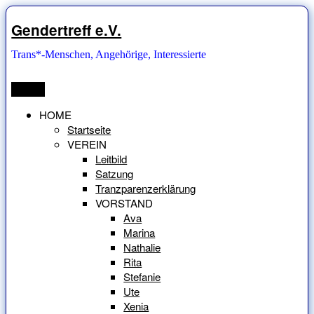
Zum
Inhalt
Gendertreff e.V.
springen
Trans*-Menschen, Angehörige, Interessierte
Menü
HOME
Startseite
VEREIN
Leitbild
Satzung
Tranzparenzerklärung
VORSTAND
Ava
Marina
Nathalie
Rita
Stefanie
Ute
Xenia