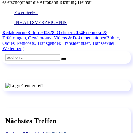
es erschöpft auf die Autobahn Richtung Heimat.
Zwei Seelen
INHALTSVERZEICHNIS
Autor
Veröffentlicht
Kategorien
Redakteurin
28. Juli 2008
28. Oktober 2024
Erlebnisse &
am
Schlagwörter
Erfahrungen
,
Gendertours
,
Videos & Dokumentationen
Bühne
,
Oldies
,
Petticoats
,
Transgender
,
Transidentitaet
,
Transsexuell
,
Wettenberg
Suchen
Suchen
nach:
Nächstes Treffen