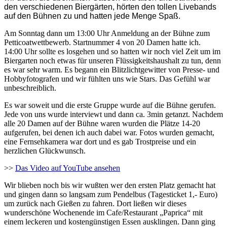
den verschiedenen Biergärten, hörten den tollen Livebands
auf den Bühnen zu und hatten jede Menge Spaß.
Am Sonntag dann um 13:00 Uhr Anmeldung an der Bühne zum
Petticoatwettbewerb. Startnummer 4 von 20 Damen hatte ich.
14:00 Uhr sollte es losgehen und so hatten wir noch viel Zeit um im
Biergarten noch etwas für unseren Flüssigkeitshaushalt zu tun, denn
es war sehr warm. Es begann ein Blitzlichtgewitter von Presse- und
Hobbyfotografen und wir fühlten uns wie Stars. Das Gefühl war
unbeschreiblich.
Es war soweit und die erste Gruppe wurde auf die Bühne gerufen.
Jede von uns wurde interviewt und dann ca. 3min getanzt. Nachdem
alle 20 Damen auf der Bühne waren wurden die Plätze 14-20
aufgerufen, bei denen ich auch dabei war. Fotos wurden gemacht,
eine Fernsehkamera war dort und es gab Trostpreise und ein
herzlichen Glückwunsch.
>>
Das Video auf YouTube ansehen
Wir blieben noch bis wir wußten wer den ersten Platz gemacht hat
und gingen dann so langsam zum Pendelbus (Tagesticket 1,- Euro)
um zurück nach Gießen zu fahren. Dort ließen wir dieses
wunderschöne Wochenende im Cafe/Restaurant „Paprica“ mit
einem leckeren und kostengünstigen Essen ausklingen. Dann ging