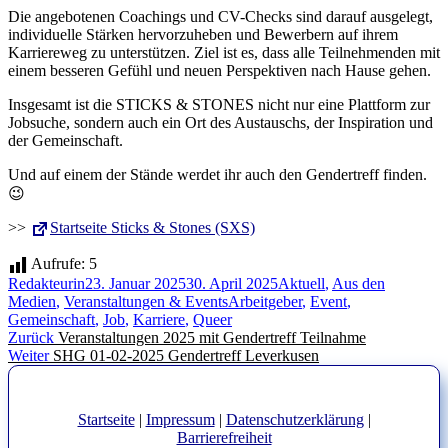
Die angebotenen Coachings und CV-Checks sind darauf ausgelegt,
individuelle Stärken hervorzuheben und Bewerbern auf ihrem
Karriereweg zu unterstützen. Ziel ist es, dass alle Teilnehmenden mit
einem besseren Gefühl und neuen Perspektiven nach Hause gehen.
Insgesamt ist die STICKS & STONES nicht nur eine Plattform zur
Jobsuche, sondern auch ein Ort des Austauschs, der Inspiration und
der Gemeinschaft.
Und auf einem der Stände werdet ihr auch den Gendertreff finden.
😉
>>
Startseite Sticks & Stones (SXS)
Aufrufe:
5
Autor
Veröffentlicht
Kategorien
Redakteurin
23. Januar 2025
30. April 2025
Aktuell
,
Aus den
am
Schlagwörter
Medien
,
Veranstaltungen & Events
Arbeitgeber
,
Event
,
Gemeinschaft
,
Job
,
Karriere
,
Queer
Beitragsnavigation
Vorheriger
Zurück
Veranstaltungen 2025 mit Gendertreff Teilnahme
Nächster
Beitrag:
Weiter
SHG 01-02-2025 Gendertreff Leverkusen
Beitrag:
Startseite
|
Impressum
|
Datenschutzerklärung
|
Barrierefreiheit