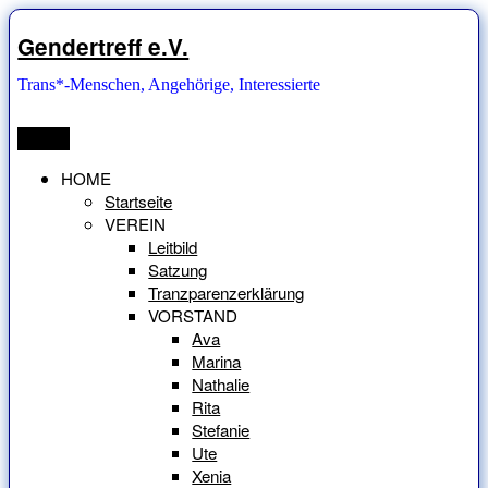
Zum
Inhalt
Gendertreff e.V.
springen
Trans*-Menschen, Angehörige, Interessierte
Menü
HOME
Startseite
VEREIN
Leitbild
Satzung
Tranzparenzerklärung
VORSTAND
Ava
Marina
Nathalie
Rita
Stefanie
Ute
Xenia