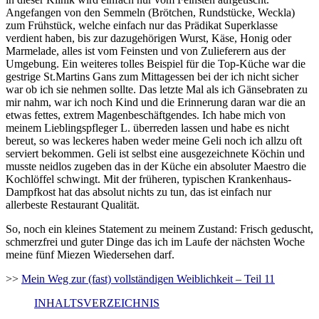
Angefangen von den Semmeln (Brötchen, Rundstücke, Weckla)
zum Frühstück, welche einfach nur das Prädikat Superklasse
verdient haben, bis zur dazugehörigen Wurst, Käse, Honig oder
Marmelade, alles ist vom Feinsten und von Zulieferern aus der
Umgebung. Ein weiteres tolles Beispiel für die Top-Küche war die
gestrige St.Martins Gans zum Mittagessen bei der ich nicht sicher
war ob ich sie nehmen sollte. Das letzte Mal als ich Gänsebraten zu
mir nahm, war ich noch Kind und die Erinnerung daran war die an
etwas fettes, extrem Magenbeschäftgendes. Ich habe mich von
meinem Lieblingspfleger L. überreden lassen und habe es nicht
bereut, so was leckeres haben weder meine Geli noch ich allzu oft
serviert bekommen. Geli ist selbst eine ausgezeichnete Köchin und
musste neidlos zugeben das in der Küche ein absoluter Maestro die
Kochlöffel schwingt. Mit der früheren, typischen Krankenhaus-
Dampfkost hat das absolut nichts zu tun, das ist einfach nur
allerbeste Restaurant Qualität.
So, noch ein kleines Statement zu meinem Zustand: Frisch geduscht,
schmerzfrei und guter Dinge das ich im Laufe der nächsten Woche
meine fünf Miezen Wiedersehen darf.
>>
Mein Weg zur (fast) vollständigen Weiblichkeit – Teil 11
INHALTSVERZEICHNIS