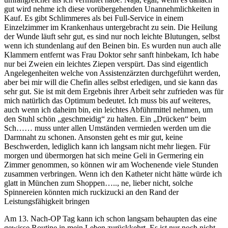
gut wird nehme ich diese vorübergehenden Unannehmlichkeiten in
Kauf. Es gibt Schlimmeres als bei Full-Service in einem
Einzelzimmer im Krankenhaus untergebracht zu sein. Die Heilung
der Wunde läuft sehr gut, es sind nur noch leichte Blutungen, selbst
wenn ich stundenlang auf den Beinen bin. Es wurden nun auch alle
Klammern entfernt was Frau Doktor sehr sanft hinbekam, Ich habe
nur bei Zweien ein leichtes Ziepen verspürt. Das sind eigentlich
Angelegenheiten welche von Assistenzärzten durchgeführt werden,
aber bei mir will die Chefin alles selbst erledigen, und sie kann das
sehr gut. Sie ist mit dem Ergebnis ihrer Arbeit sehr zufrieden was für
mich natürlich das Optimum bedeutet. Ich muss bis auf weiteres,
auch wenn ich daheim bin, ein leichtes Abführmittel nehmen, um
den Stuhl schön „geschmeidig“ zu halten. Ein „Drücken“ beim
Sch…… muss unter allen Umständen vermieden werden um die
Darmnaht zu schonen. Ansonsten geht es mir gut, keine
Beschwerden, lediglich kann ich langsam nicht mehr liegen. Für
morgen und übermorgen hat sich meine Geli in Germering ein
Zimmer genommen, so können wir am Wochenende viele Stunden
zusammen verbringen. Wenn ich den Katheter nicht hätte würde ich
glatt in München zum Shoppen….., ne, lieber nicht, solche
Spinnereien könnten mich ruckizucki an den Rand der
Leistungsfähigkeit bringen
Am 13. Nach-OP Tag kann ich schon langsam behaupten das eine
gewisse Routine in mein Leben zurückkehrt. Es ist nur noch nicht