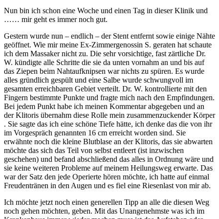
Nun bin ich schon eine Woche und einen Tag in dieser Klinik und
…… mir geht es immer noch gut.
Gestern wurde nun – endlich – der Stent entfernt sowie einige Nähte
geöffnet. Wie mir meine Ex-Zimmergenossin S. geraten hat schaute
ich dem Massaker nicht zu. Die sehr vorsichtige, fast zärtliche Dr.
W. kündigte alle Schritte die sie da unten vornahm an und bis auf
das Ziepen beim Nahtaufknipsen war nichts zu spüren. Es wurde
alles gründlich gespült und eine Salbe wurde schwungvoll im
gesamten erreichbaren Gebiet verteilt. Dr. W. kontrollierte mit den
Fingern bestimmte Punkte und fragte mich nach den Empfindungen.
Bei jedem Punkt habe ich meinen Kommentar abgegeben und an
der Klitoris übernahm diese Rolle mein zusammenzuckender Körper
. Sie sagte das ich eine schöne Tiefe hätte, ich denke das die von ihr
im Vorgespräch genannten 16 cm erreicht worden sind. Sie
erwähnte noch die kleine Blutblase an der Klitoris, das sie abwarten
möchte das sich das Teil von selbst entleert (ist inzwischen
geschehen) und befand abschließend das alles in Ordnung wäre und
sie keine weiteren Probleme auf meinem Heilungsweg erwarte. Das
war der Satz den jede Operierte hören möchte, ich hatte auf einmal
Freudentränen in den Augen und es fiel eine Riesenlast von mir ab.
Ich möchte jetzt noch einen generellen Tipp an alle die diesen Weg
noch gehen möchten, geben. Mit das Unangenehmste was ich im