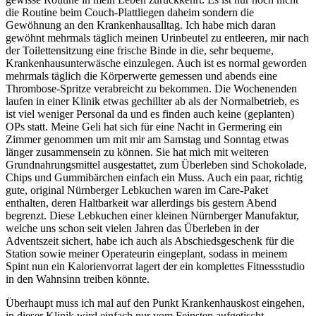
die Routine beim Couch-Plattliegen daheim sondern die
Gewöhnung an den Krankenhausalltag. Ich habe mich daran
gewöhnt mehrmals täglich meinen Urinbeutel zu entleeren, mir nach
der Toilettensitzung eine frische Binde in die, sehr bequeme,
Krankenhausunterwäsche einzulegen. Auch ist es normal geworden
mehrmals täglich die Körperwerte gemessen und abends eine
Thrombose-Spritze verabreicht zu bekommen. Die Wochenenden
laufen in einer Klinik etwas gechillter ab als der Normalbetrieb, es
ist viel weniger Personal da und es finden auch keine (geplanten)
OPs statt. Meine Geli hat sich für eine Nacht in Germering ein
Zimmer genommen um mit mir am Samstag und Sonntag etwas
länger zusammensein zu können. Sie hat mich mit weiteren
Grundnahrungsmittel ausgestattet, zum Überleben sind Schokolade,
Chips und Gummibärchen einfach ein Muss. Auch ein paar, richtig
gute, original Nürnberger Lebkuchen waren im Care-Paket
enthalten, deren Haltbarkeit war allerdings bis gestern Abend
begrenzt. Diese Lebkuchen einer kleinen Nürnberger Manufaktur,
welche uns schon seit vielen Jahren das Überleben in der
Adventszeit sichert, habe ich auch als Abschiedsgeschenk für die
Station sowie meiner Operateurin eingeplant, sodass in meinem
Spint nun ein Kalorienvorrat lagert der ein komplettes Fitnessstudio
in den Wahnsinn treiben könnte.
Überhaupt muss ich mal auf den Punkt Krankenhauskost eingehen,
in dieser Klinik wird einfach nur vom Feinsten aufgetischt.