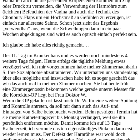
Hautarten auch an die passenden Körperstellen kommen um Zug
oder Druck zu vermeiden, die Verwendung der Harnröhre zum
(leichten) Befeuchten der Vagina und auch die Technik des
Chonbury-Flaps um ein Höchstmaß an Gefühlen zu erzeugen, ist
einfach nur allererste Sahne. Schon jetzt sieht das Ergebnis
„verwendbar“ aus, wenn die Schwellungen dann in ein paar
Wochen abgeklungen sind wird es auch optisch einfach perfekt sein.
Ich glaube ich habe alles richtig gemacht….
Der 11. Tag im Krankenhaus und es werden noch mindestens 4
weitere Tage folgen. Heute erfolgt die tägliche Meldung etwas
verzögert weil ich mir vorgenommen habe meiner Zimmernachbarin
S. Ihre Sozialphobie abzutrainieren. Wir unterhalten uns stundenlang
über alles mögliche und inzwischen habe ich es sogar geschafft das
wir das auch mal in meinem Zimmer machen. Sie hat heute früh
eine Zimmergenossin bekommen welche gerade unterm Messer für
die Korrektur-OP liegt bei Frau Doktor W..
Wenn die OP gelaufen ist lässt mich Dr. W. für eine weitere Spülung
und Kontrolle antreten, da soll mir dann auch das Auf- und
Eintragen von Salbe beigebracht werden. Beim gestrigen Termin hat
sie meine Kathetertragezeit bis Montag verlängert, weil sie ihn
persönlich entfernen möchte. Damit komme ich auf 13 Tage
Katheterzeit, ich vermute das ich eigenständiges Pinkeln dann erst
wieder lernen muss. Der Defekt der Harnröhre war wohl doch
umfangreicher als ich vermutet habe. Naja, egal, wenn es danach