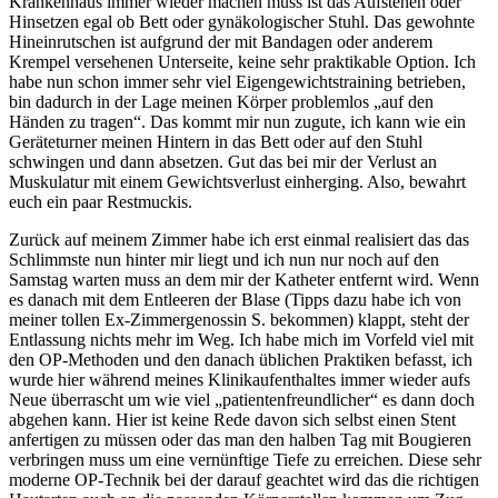
Krankenhaus immer wieder machen muss ist das Aufstehen oder
Hinsetzen egal ob Bett oder gynäkologischer Stuhl. Das gewohnte
Hineinrutschen ist aufgrund der mit Bandagen oder anderem
Krempel versehenen Unterseite, keine sehr praktikable Option. Ich
habe nun schon immer sehr viel Eigengewichtstraining betrieben,
bin dadurch in der Lage meinen Körper problemlos „auf den
Händen zu tragen“. Das kommt mir nun zugute, ich kann wie ein
Geräteturner meinen Hintern in das Bett oder auf den Stuhl
schwingen und dann absetzen. Gut das bei mir der Verlust an
Muskulatur mit einem Gewichtsverlust einherging. Also, bewahrt
euch ein paar Restmuckis.
Zurück auf meinem Zimmer habe ich erst einmal realisiert das das
Schlimmste nun hinter mir liegt und ich nun nur noch auf den
Samstag warten muss an dem mir der Katheter entfernt wird. Wenn
es danach mit dem Entleeren der Blase (Tipps dazu habe ich von
meiner tollen Ex-Zimmergenossin S. bekommen) klappt, steht der
Entlassung nichts mehr im Weg. Ich habe mich im Vorfeld viel mit
den OP-Methoden und den danach üblichen Praktiken befasst, ich
wurde hier während meines Klinikaufenthaltes immer wieder aufs
Neue überrascht um wie viel „patientenfreundlicher“ es dann doch
abgehen kann. Hier ist keine Rede davon sich selbst einen Stent
anfertigen zu müssen oder das man den halben Tag mit Bougieren
verbringen muss um eine vernünftige Tiefe zu erreichen. Diese sehr
moderne OP-Technik bei der darauf geachtet wird das die richtigen