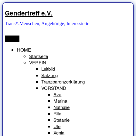
Zum
Inhalt
Gendertreff e.V.
springen
Trans*-Menschen, Angehörige, Interessierte
Menü
HOME
Startseite
VEREIN
Leitbild
Satzung
Tranzparenzerklärung
VORSTAND
Ava
Marina
Nathalie
Rita
Stefanie
Ute
Xenia