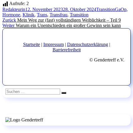
Aufrufe:
2
Autor
Veröffentlicht
Kategorien
Schlagwö
Redakteurin
12. November 2023
28. Oktober 2024
Transition
GaOp
,
am
Hormone
,
Klinik
,
Trans
,
Transfrau
,
Transition
Beitragsnavigation
Vorheriger
Zurück
Mein Weg zur (fast) vollständigen Weiblichkeit – Teil 9
Nächster
Beitrag:
Weiter
Warum ein Unentschieden ein großer Gewinn sein kann
Beitrag:
Startseite
|
Impressum
|
Datenschutzerklärung
|
Barrierefreiheit
© Gendertreff e.V.
Suchen
Suchen
nach: