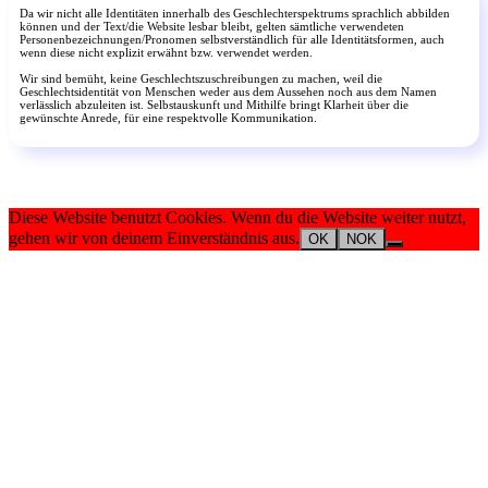
Da wir nicht alle Identitäten innerhalb des Geschlechterspektrums sprachlich abbilden
können und der Text/die Website lesbar bleibt, gelten sämtliche verwendeten
Personenbezeichnungen/Pronomen selbstverständlich für alle Identitätsformen, auch
wenn diese nicht explizit erwähnt bzw. verwendet werden.
Wir sind bemüht, keine Geschlechtszuschreibungen zu machen, weil die
Geschlechtsidentität von Menschen weder aus dem Aussehen noch aus dem Namen
verlässlich abzuleiten ist. Selbstauskunft und Mithilfe bringt Klarheit über die
gewünschte Anrede, für eine respektvolle Kommunikation.
Diese Website benutzt Cookies. Wenn du die Website weiter nutzt,
gehen wir von deinem Einverständnis aus.
OK
NOK