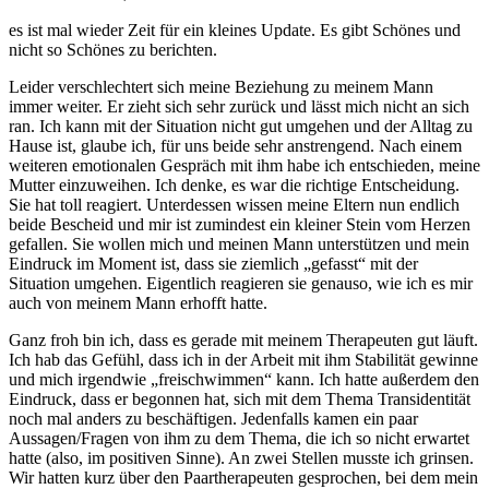
es ist mal wieder Zeit für ein kleines Update. Es gibt Schönes und
nicht so Schönes zu berichten.
Leider verschlechtert sich meine Beziehung zu meinem Mann
immer weiter. Er zieht sich sehr zurück und lässt mich nicht an sich
ran. Ich kann mit der Situation nicht gut umgehen und der Alltag zu
Hause ist, glaube ich, für uns beide sehr anstrengend. Nach einem
weiteren emotionalen Gespräch mit ihm habe ich entschieden, meine
Mutter einzuweihen. Ich denke, es war die richtige Entscheidung.
Sie hat toll reagiert. Unterdessen wissen meine Eltern nun endlich
beide Bescheid und mir ist zumindest ein kleiner Stein vom Herzen
gefallen. Sie wollen mich und meinen Mann unterstützen und mein
Eindruck im Moment ist, dass sie ziemlich „gefasst“ mit der
Situation umgehen. Eigentlich reagieren sie genauso, wie ich es mir
auch von meinem Mann erhofft hatte.
Ganz froh bin ich, dass es gerade mit meinem Therapeuten gut läuft.
Ich hab das Gefühl, dass ich in der Arbeit mit ihm Stabilität gewinne
und mich irgendwie „freischwimmen“ kann. Ich hatte außerdem den
Eindruck, dass er begonnen hat, sich mit dem Thema Transidentität
noch mal anders zu beschäftigen. Jedenfalls kamen ein paar
Aussagen/Fragen von ihm zu dem Thema, die ich so nicht erwartet
hatte (also, im positiven Sinne). An zwei Stellen musste ich grinsen.
Wir hatten kurz über den Paartherapeuten gesprochen, bei dem mein