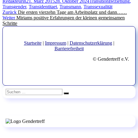
Autor
Veröffentlicht
Kategorien
Schlagwörter
Redakteurin
21. März 2015
28. Oktober 2024
Transition
Beziehung
,
am
Transgender
,
Transidentitaet
,
Transmann
,
Transsexualität
Beitragsnavigation
Vorheriger
Zurück
Die ersten vierzehn Tage am Arbeitsplatz und dann……
Nächster
Beitrag:
Weiter
Miriams positive Erfahrungen der kleinen gemeinsamen
Beitrag:
Schritte
Startseite
|
Impressum
|
Datenschutzerklärung
|
Barrierefreiheit
© Gendertreff e.V.
Suchen
Suchen
nach: