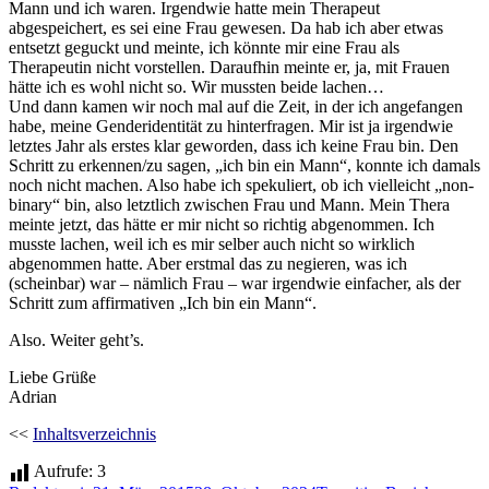
Mann und ich waren. Irgendwie hatte mein Therapeut
abgespeichert, es sei eine Frau gewesen. Da hab ich aber etwas
entsetzt geguckt und meinte, ich könnte mir eine Frau als
Therapeutin nicht vorstellen. Daraufhin meinte er, ja, mit Frauen
hätte ich es wohl nicht so. Wir mussten beide lachen…
Und dann kamen wir noch mal auf die Zeit, in der ich angefangen
habe, meine Genderidentität zu hinterfragen. Mir ist ja irgendwie
letztes Jahr als erstes klar geworden, dass ich keine Frau bin. Den
Schritt zu erkennen/zu sagen, „ich bin ein Mann“, konnte ich damals
noch nicht machen. Also habe ich spekuliert, ob ich vielleicht „non-
binary“ bin, also letztlich zwischen Frau und Mann. Mein Thera
meinte jetzt, das hätte er mir nicht so richtig abgenommen. Ich
musste lachen, weil ich es mir selber auch nicht so wirklich
abgenommen hatte. Aber erstmal das zu negieren, was ich
(scheinbar) war – nämlich Frau – war irgendwie einfacher, als der
Schritt zum affirmativen „Ich bin ein Mann“.
Also. Weiter geht’s.
Liebe Grüße
Adrian
<<
Inhaltsverzeichnis
Aufrufe:
3