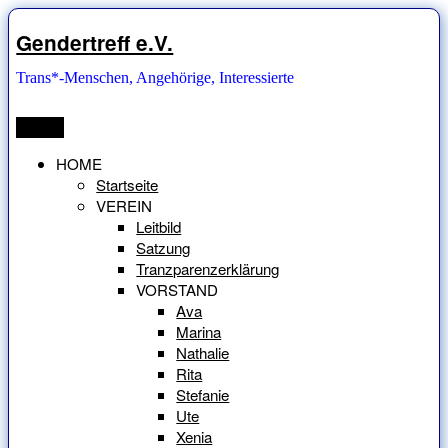
Zum
Inhalt
Gendertreff e.V.
springen
Trans*-Menschen, Angehörige, Interessierte
Menü
HOME
Startseite
VEREIN
Leitbild
Satzung
Tranzparenzerklärung
VORSTAND
Ava
Marina
Nathalie
Rita
Stefanie
Ute
Xenia