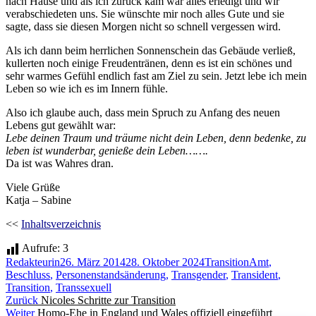
nach Hause und als ich zurück kam war alles erledigt und wir
verabschiedeten uns. Sie wünschte mir noch alles Gute und sie
sagte, dass sie diesen Morgen nicht so schnell vergessen wird.
Als ich dann beim herrlichen Sonnenschein das Gebäude verließ,
kullerten noch einige Freudentränen, denn es ist ein schönes und
sehr warmes Gefühl endlich fast am Ziel zu sein. Jetzt lebe ich mein
Leben so wie ich es im Innern fühle.
Also ich glaube auch, dass mein Spruch zu Anfang des neuen
Lebens gut gewählt war:
Lebe deinen Traum und träume nicht dein Leben, denn bedenke, zu
leben ist wunderbar, genieße dein Leben…….
Da ist was Wahres dran.
Viele Grüße
Katja – Sabine
<<
Inhaltsverzeichnis
Aufrufe:
3
Autor
Veröffentlicht
Kategorien
Schlagwörter
Redakteurin
26. März 2014
28. Oktober 2024
Transition
Amt
,
am
Beschluss
,
Personenstandsänderung
,
Transgender
,
Transident
,
Transition
,
Transsexuell
Beitragsnavigation
Vorheriger
Zurück
Nicoles Schritte zur Transition
Nächster
Beitrag:
Weiter
Homo-Ehe in England und Wales offiziell eingeführt