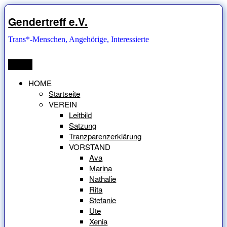
Zum
Inhalt
Gendertreff e.V.
springen
Trans*-Menschen, Angehörige, Interessierte
Menü
HOME
Startseite
VEREIN
Leitbild
Satzung
Tranzparenzerklärung
VORSTAND
Ava
Marina
Nathalie
Rita
Stefanie
Ute
Xenia