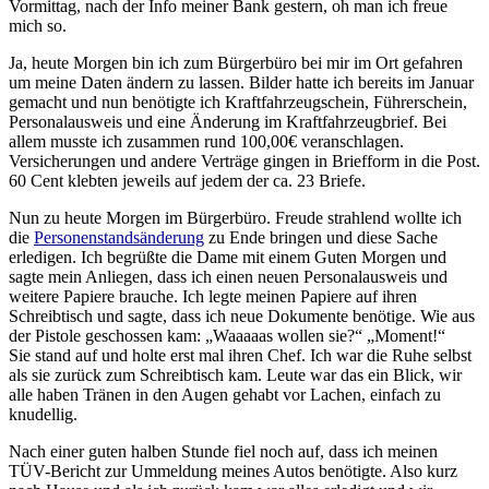
Vormittag, nach der Info meiner Bank gestern, oh man ich freue
mich so.
Ja, heute Morgen bin ich zum Bürgerbüro bei mir im Ort gefahren
um meine Daten ändern zu lassen. Bilder hatte ich bereits im Januar
gemacht und nun benötigte ich Kraftfahrzeugschein, Führerschein,
Personalausweis und eine Änderung im Kraftfahrzeugbrief. Bei
allem musste ich zusammen rund 100,00€ veranschlagen.
Versicherungen und andere Verträge gingen in Briefform in die Post.
60 Cent klebten jeweils auf jedem der ca. 23 Briefe.
Nun zu heute Morgen im Bürgerbüro. Freude strahlend wollte ich
die
Personenstandsänderung
zu Ende bringen und diese Sache
erledigen. Ich begrüßte die Dame mit einem Guten Morgen und
sagte mein Anliegen, dass ich einen neuen Personalausweis und
weitere Papiere brauche. Ich legte meinen Papiere auf ihren
Schreibtisch und sagte, dass ich neue Dokumente benötige. Wie aus
der Pistole geschossen kam: „Waaaaas wollen sie?“ „Moment!“
Sie stand auf und holte erst mal ihren Chef. Ich war die Ruhe selbst
als sie zurück zum Schreibtisch kam. Leute war das ein Blick, wir
alle haben Tränen in den Augen gehabt vor Lachen, einfach zu
knudellig.
Nach einer guten halben Stunde fiel noch auf, dass ich meinen
TÜV-Bericht zur Ummeldung meines Autos benötigte. Also kurz