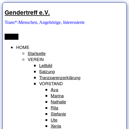
Zum
Inhalt
Gendertreff e.V.
springen
Trans*-Menschen, Angehörige, Interessierte
Menü
HOME
Startseite
VEREIN
Leitbild
Satzung
Tranzparenzerklärung
VORSTAND
Ava
Marina
Nathalie
Rita
Stefanie
Ute
Xenia