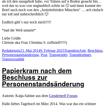
als ich den rausgeholt habe, vor Tränen auf`n Boden gesackt bin…
weil das so was von unglaublich schön ist 🙂 und dann kommt der
Brief auch noch von den „Justizbehörden München“ … ach einfach
nur toll und unbeschreiblich 🙂
Endlich gibt`s nur noch mich!!!!!
*mal die Welt umarm*
Liebe Grüße
Chrissie aka Frau Christina S. (offiziell!!!!!)
Autor
Veröffentlicht
Kategorien
Schlagwörter
Redakteurin
23. Mai 2014
9. Februar 2025
Transition
Amt
,
Beschluss
,
am
Personenstandsänderung
,
Post
,
Transgender
,
Transidentitaet
,
Transsexualität
Papierkram nach dem
Beschluss zur
Personenstandsänderung
Autorin: Katja-Sabine aus dem
Gendertreff Forum
.
Hallo liebes Tagebuch im März 2014. Was war das ein schöner