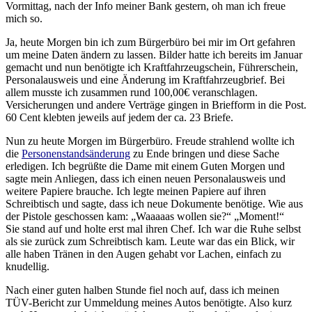
Vormittag, nach der Info meiner Bank gestern, oh man ich freue
mich so.
Ja, heute Morgen bin ich zum Bürgerbüro bei mir im Ort gefahren
um meine Daten ändern zu lassen. Bilder hatte ich bereits im Januar
gemacht und nun benötigte ich Kraftfahrzeugschein, Führerschein,
Personalausweis und eine Änderung im Kraftfahrzeugbrief. Bei
allem musste ich zusammen rund 100,00€ veranschlagen.
Versicherungen und andere Verträge gingen in Briefform in die Post.
60 Cent klebten jeweils auf jedem der ca. 23 Briefe.
Nun zu heute Morgen im Bürgerbüro. Freude strahlend wollte ich
die
Personenstandsänderung
zu Ende bringen und diese Sache
erledigen. Ich begrüßte die Dame mit einem Guten Morgen und
sagte mein Anliegen, dass ich einen neuen Personalausweis und
weitere Papiere brauche. Ich legte meinen Papiere auf ihren
Schreibtisch und sagte, dass ich neue Dokumente benötige. Wie aus
der Pistole geschossen kam: „Waaaaas wollen sie?“ „Moment!“
Sie stand auf und holte erst mal ihren Chef. Ich war die Ruhe selbst
als sie zurück zum Schreibtisch kam. Leute war das ein Blick, wir
alle haben Tränen in den Augen gehabt vor Lachen, einfach zu
knudellig.
Nach einer guten halben Stunde fiel noch auf, dass ich meinen
TÜV-Bericht zur Ummeldung meines Autos benötigte. Also kurz