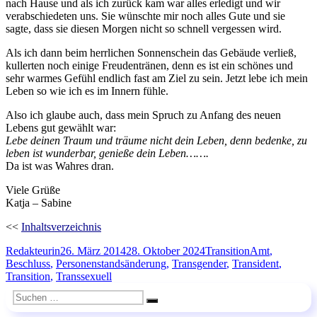
nach Hause und als ich zurück kam war alles erledigt und wir
verabschiedeten uns. Sie wünschte mir noch alles Gute und sie
sagte, dass sie diesen Morgen nicht so schnell vergessen wird.
Als ich dann beim herrlichen Sonnenschein das Gebäude verließ,
kullerten noch einige Freudentränen, denn es ist ein schönes und
sehr warmes Gefühl endlich fast am Ziel zu sein. Jetzt lebe ich mein
Leben so wie ich es im Innern fühle.
Also ich glaube auch, dass mein Spruch zu Anfang des neuen
Lebens gut gewählt war:
Lebe deinen Traum und träume nicht dein Leben, denn bedenke, zu
leben ist wunderbar, genieße dein Leben…….
Da ist was Wahres dran.
Viele Grüße
Katja – Sabine
<<
Inhaltsverzeichnis
Autor
Veröffentlicht
Kategorien
Schlagwörter
Redakteurin
26. März 2014
28. Oktober 2024
Transition
Amt
,
am
Beschluss
,
Personenstandsänderung
,
Transgender
,
Transident
,
Transition
,
Transsexuell
Suchen
Suchen
nach: