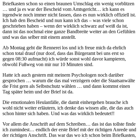
Briefkasten schon so einen braunen Umschlag ein wenig vorblitzen
… und ja es war der Bescheid vom Amtsgericht… ich kann es
irgendwie noch immer nicht fassen, dass es nun wirklich offiziell ist.
Ich hab den Bescheid und nun kann ich das – was viele schon
geschrieben haben – wenn der wirklich schwarz auf weiß da ist,
dann ist das nochmal eine ganze Bandbreite weiter an den Gefühlen
und was das selber mit einem anstellt.
Ab Montag geht die Rennerei los und ich freue mich da ehrlich
schon total drauf (nur doof, dass das Bürgeramt bei uns erst so
gegen 08:30 aufmacht) ich würde sonst wohl davor kampieren,
obwohl Fußweg von mir nur 10 Minuten sind.
Hatte ich auch gestern mit meinem Psychologen noch darüber
gesprochen … warum die das mal verzögern oder die Staatsanwälte
die Frist gern als Selbstschutz wählen … und dann kommst einen
Tag später heim und der Brief ist da.
Die emotionalen Heulanfälle, die damit einhergehen brauche ich
wohl nicht weiter erläutern, ich denke das wissen alle, die das auch
schon hinter sich haben. Und was das wirklich bedeutet!!
Vor allem die Anschrift auf dem Schreiben… das ist das tollste finde
ich zumindest… endlich der erste Brief mit der richtigen Anrede und
der richtigen Anschrift. Das war das wo ich schon beim Briefkasten,