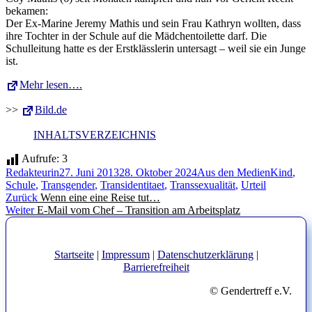
bekamen:
Der Ex-Marine Jeremy Mathis und sein Frau Kathryn wollten, dass
ihre Tochter in der Schule auf die Mädchentoilette darf. Die
Schulleitung hatte es der Erstklässlerin untersagt – weil sie ein Junge
ist.
Mehr lesen….
>>
Bild.de
INHALTSVERZEICHNIS
Aufrufe:
3
Autor
Veröffentlicht
Kategorien
Schlagwö
Redakteurin
27. Juni 2013
28. Oktober 2024
Aus den Medien
Kind
,
am
Schule
,
Transgender
,
Transidentitaet
,
Transsexualität
,
Urteil
Beitragsnavigation
Vorheriger
Zurück
Wenn eine eine Reise tut…
Nächster
Beitrag:
Weiter
E-Mail vom Chef – Transition am Arbeitsplatz
Beitrag:
Startseite
|
Impressum
|
Datenschutzerklärung
|
Barrierefreiheit
© Gendertreff e.V.