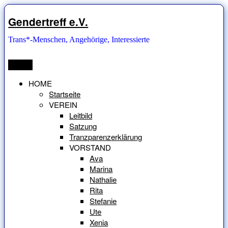
Zum
Inhalt
Gendertreff e.V.
springen
Trans*-Menschen, Angehörige, Interessierte
Menü
HOME
Startseite
VEREIN
Leitbild
Satzung
Tranzparenzerklärung
VORSTAND
Ava
Marina
Nathalie
Rita
Stefanie
Ute
Xenia