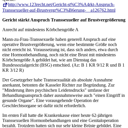
http://www.123recht.net/Gericht-st%C3%A4rkt-Anspruch-
Transsexueller-auf-Brustvergr%C3%B6erung-__a126762.html
Gericht stärkt Anspruch Transsexueller auf Brustvergrößerung
Anrecht auf mindestens Körbchengröße A
Mann-zu-Frau-Transsexuelle haben generell Anspruch auf eine
operative Brustvergrößerung, wenn eine bestimmte Größe noch
nicht erreicht ist. Voraussetzung ist, dass sich anders, etwa durch
eine Hormonbehandlung, noch nicht eine Brust mit mindestens
Körbchengröße A gebildet hat, wie am Dienstag das
Bundessozialgericht (BSG) entschied. (Az: B 1 KR 9/12 R und B 1
KR 3/12 R)
Der Gesetzgeber habe Transsexualität als absolute Ausnahme
anerkannt, betonten die Kasseler Richter zur Begründung. Zur
"Minderung ihres psychischen Leidensdrucks" umfasse der
Behandlungsanspruch daher ausnahmsweise auch "einen Eingriff in
gesunde Organe". Eine vorausgehende Operation der
Geschlechtsorgane sei dafür nicht erforderlich.
Im ersten Fall hatte die Krankenkasse einer heute 62-jährigen
Transsexuellen Hormonbehandlungen und eine Genitaloperation
bezahlt. Trotzdem hatten sich nur sehr kleine Brüste gebildet. Eine