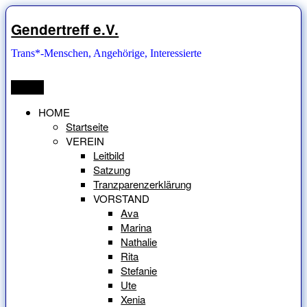
Zum
Inhalt
Gendertreff e.V.
springen
Trans*-Menschen, Angehörige, Interessierte
Menü
HOME
Startseite
VEREIN
Leitbild
Satzung
Tranzparenzerklärung
VORSTAND
Ava
Marina
Nathalie
Rita
Stefanie
Ute
Xenia