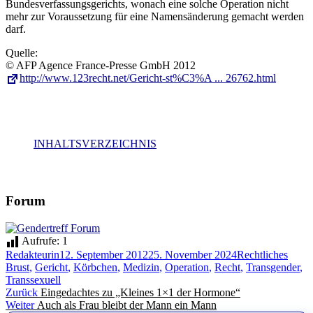
Bundesverfassungsgerichts, wonach eine solche Operation nicht
mehr zur Voraussetzung für eine Namensänderung gemacht werden
darf.
Quelle:
© AFP Agence France-Presse GmbH 2012
http://www.123recht.net/Gericht-st%C3%A ... 26762.html
INHALTSVERZEICHNIS
Forum
Aufrufe:
1
Autor
Veröffentlicht
Kategorien
Schla
Redakteurin
12. September 2012
25. November 2024
Rechtliches
am
Brust
,
Gericht
,
Körbchen
,
Medizin
,
Operation
,
Recht
,
Transgender
,
Transsexuell
Beitragsnavigation
Vorheriger
Zurück
Eingedachtes zu „Kleines 1×1 der Hormone“
Nächster
Beitrag:
Weiter
Auch als Frau bleibt der Mann ein Mann