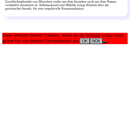
Geschlechtsidentität von Menschen weder aus dem Aussehen noch aus dem Namen
verlässlich abzuleiten ist. Selbstauskunft und Mithilfe bringt Klarheit über die
gewünschte Anrede, für eine respektvolle Kommunikation.
Diese Website benutzt Cookies. Wenn du die Website weiter nutzt,
gehen wir von deinem Einverständnis aus.
OK
NOK