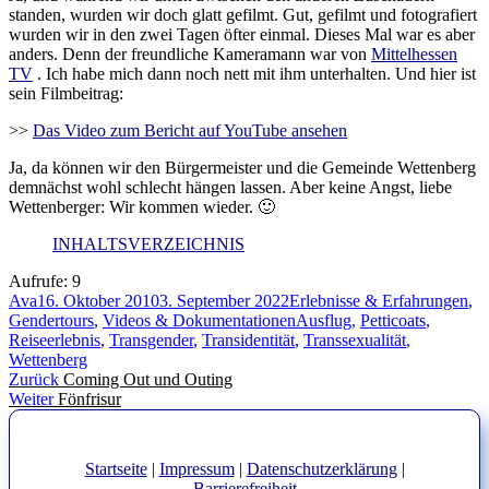
standen, wurden wir doch glatt gefilmt. Gut, gefilmt und fotografiert
wurden wir in den zwei Tagen öfter einmal. Dieses Mal war es aber
anders. Denn der freundliche Kameramann war von
Mittelhessen
TV
. Ich habe mich dann noch nett mit ihm unterhalten. Und hier ist
sein Filmbeitrag:
>>
Das Video zum Bericht auf YouTube ansehen
Ja, da können wir den Bürgermeister und die Gemeinde Wettenberg
demnächst wohl schlecht hängen lassen. Aber keine Angst, liebe
Wettenberger: Wir kommen wieder. 🙂
INHALTSVERZEICHNIS
Aufrufe:
9
Autor
Veröffentlicht
Kategorien
Ava
16. Oktober 2010
3. September 2022
Erlebnisse & Erfahrungen
,
am
Schlagwörter
Gendertours
,
Videos & Dokumentationen
Ausflug
,
Petticoats
,
Reiseerlebnis
,
Transgender
,
Transidentität
,
Transsexualität
,
Wettenberg
Beitragsnavigation
Vorheriger
Zurück
Coming Out und Outing
Nächster
Beitrag:
Weiter
Fönfrisur
Beitrag:
Startseite
|
Impressum
|
Datenschutzerklärung
|
Barrierefreiheit