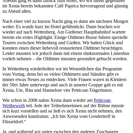
Abends ging es dann zurück zum Hotel, wo wir direkt gegenüber
im Xenia bereits bekannten Café Paprica hervorragend und günstig
zu Abend aßen.
Nach einer viel zu kurzen Nacht ging es dann am nächsten Morgen
weiter. Es wurde kurz im Hotel gefühstückt. Dann brachen wir
wieder auf nach Wettenberg. Am Gießener Hauptbahnhof wartete
bereits ein erstes Highlight: Einige Oldtimer-Busse fuhren spezielle
Touren zwischen Wettenberg und Gießen. Wir hatten Glück und
konnten einen dieser liebevoll restaurierten Oldtimer besichtigen.
Leider mussten wir jedoch dann mit einem stinknormalen Linienbus
vorlieb nehmen – die Oldtimer mussten gesondert gebucht werden.
In Wettenberg wiederholten wir im Wesentlichen das Programm
vom Vortag, denn bei so vielen Oldtimern und Ständen gibt es
immer etwas Neues zu entdecken. Viele Frauen waren in Kleidern
der 50er Jahre unterwegs und auch in unserer Gruppe gab es mit
Xenia, Ute, Rita und Hannelore vier Petticoat-Trägerinnen.
Wie schon in 2008 nahm Xenia dann wieder am
Petticoat-
Wettbewerb
teil. Jede der Teilnehmerinnen auf der Bühne musste
sich kurz vorstellen und so ließ es sich Xenia nicht nehmen, den
Anwesenden kundzutun: „Ich bin Xenia vom Gendertreff in
Düsseldorf.“
Ja, und während wir unten zwischen den anderen Zuschauern