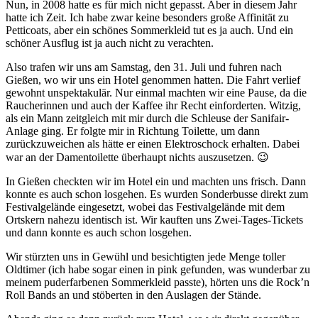
Nun, in 2008 hatte es für mich nicht gepasst. Aber in diesem Jahr
hatte ich Zeit. Ich habe zwar keine besonders große Affinität zu
Petticoats, aber ein schönes Sommerkleid tut es ja auch. Und ein
schöner Ausflug ist ja auch nicht zu verachten.
Also trafen wir uns am Samstag, den 31. Juli und fuhren nach
Gießen, wo wir uns ein Hotel genommen hatten. Die Fahrt verlief
gewohnt unspektakulär. Nur einmal machten wir eine Pause, da die
Raucherinnen und auch der Kaffee ihr Recht einforderten. Witzig,
als ein Mann zeitgleich mit mir durch die Schleuse der Sanifair-
Anlage ging. Er folgte mir in Richtung Toilette, um dann
zurückzuweichen als hätte er einen Elektroschock erhalten. Dabei
war an der Damentoilette überhaupt nichts auszusetzen. 😉
In Gießen checkten wir im Hotel ein und machten uns frisch. Dann
konnte es auch schon losgehen. Es wurden Sonderbusse direkt zum
Festivalgelände eingesetzt, wobei das Festivalgelände mit dem
Ortskern nahezu identisch ist. Wir kauften uns Zwei-Tages-Tickets
und dann konnte es auch schon losgehen.
Wir stürzten uns in Gewühl und besichtigten jede Menge toller
Oldtimer (ich habe sogar einen in pink gefunden, was wunderbar zu
meinem puderfarbenen Sommerkleid passte), hörten uns die Rock’n
Roll Bands an und stöberten in den Auslagen der Stände.