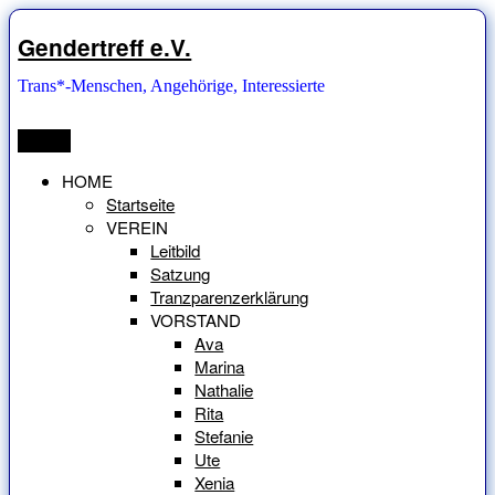
Zum
Inhalt
Gendertreff e.V.
springen
Trans*-Menschen, Angehörige, Interessierte
Menü
HOME
Startseite
VEREIN
Leitbild
Satzung
Tranzparenzerklärung
VORSTAND
Ava
Marina
Nathalie
Rita
Stefanie
Ute
Xenia