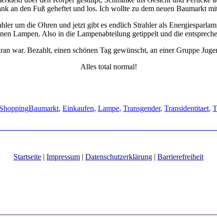
 an den Fuß geheftet und los. Ich wollte zu dem neuen Baumarkt mit
rahler um die Ohren und jetzt gibt es endlich Strahler als Energiespar
einen Lampen. Also in die Lampenabteilung getippelt und die entspre
 dran war. Bezahlt, einen schönen Tag gewünscht, an einer Gruppe Juge
Alles total normal!
Schlagwörter
Shopping
Baumarkt
,
Einkaufen
,
Lampe
,
Transgender
,
Transidentitaet
,
T
Startseite
|
Impressum
|
Datenschutzerklärung
|
Barrierefreiheit