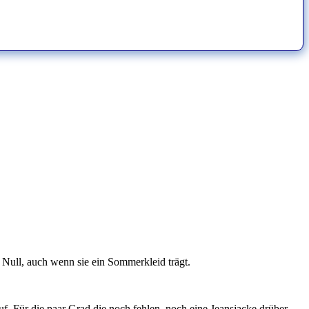
h Null, auch wenn sie ein Sommerkleid trägt.
uf. Für die paar Grad die noch fehlen, noch eine Jeansjacke drüber