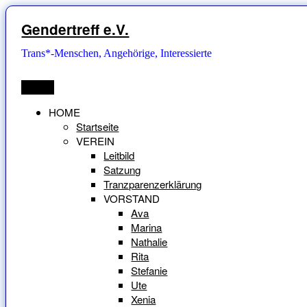
Zum
Inhalt
Gendertreff e.V.
springen
Trans*-Menschen, Angehörige, Interessierte
Menü
HOME
Startseite
VEREIN
Leitbild
Satzung
Tranzparenzerklärung
VORSTAND
Ava
Marina
Nathalie
Rita
Stefanie
Ute
Xenia