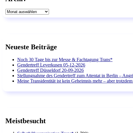
Archiv
Neueste Beiträge
Noch 30 Tage bis zur Messe & Fachtagung Trans*
Gendertreff Leverkusen 05-12-2026
Gendertreff Düsseldorf 20-09-2026
Stellungnahme des Gendertreff zum Attentat in Berlin – Angri
Meine Transidentität ist kein Geheimnis mehr – aber trotzdem 
Meistbesucht