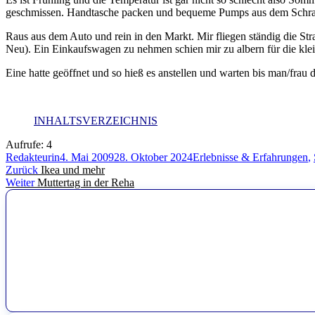
geschmissen. Handtasche packen und bequeme Pumps aus dem Schrank
Raus aus dem Auto und rein in den Markt. Mir fliegen ständig die St
Neu). Ein Einkaufswagen zu nehmen schien mir zu albern für die kl
Eine hatte geöffnet und so hieß es anstellen und warten bis man/frau
INHALTSVERZEICHNIS
Aufrufe:
4
Autor
Veröffentlicht
Kategorien
Redakteurin
4. Mai 2009
28. Oktober 2024
Erlebnisse & Erfahrungen
,
Beitragsnavigation
Vorheriger
am
Zurück
Ikea und mehr
Nächster
Beitrag:
Weiter
Muttertag in der Reha
Beitrag: