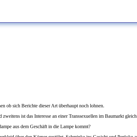
n ob sich Berichte dieser Art überhaupt noch lohnen.
d zweitens ist das Interesse an einer Transsexuellen im Baumarkt gleic
arlampe aus dem Geschäft in die Lampe kommt?
mmerkleid über den Körper gestülpt, Schminke ins Gesicht und Perücke a