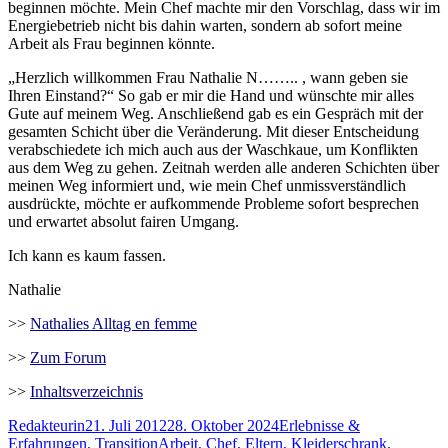
beginnen möchte. Mein Chef machte mir den Vorschlag, dass wir im
Energiebetrieb nicht bis dahin warten, sondern ab sofort meine
Arbeit als Frau beginnen könnte.
„Herzlich willkommen Frau Nathalie N…….. , wann geben sie
Ihren Einstand?“ So gab er mir die Hand und wünschte mir alles
Gute auf meinem Weg. Anschließend gab es ein Gespräch mit der
gesamten Schicht über die Veränderung. Mit dieser Entscheidung
verabschiedete ich mich auch aus der Waschkaue, um Konflikten
aus dem Weg zu gehen. Zeitnah werden alle anderen Schichten über
meinen Weg informiert und, wie mein Chef unmissverständlich
ausdrückte, möchte er aufkommende Probleme sofort besprechen
und erwartet absolut fairen Umgang.
Ich kann es kaum fassen.
Nathalie
>>
Nathalies Alltag en femme
>>
Zum Forum
>>
Inhaltsverzeichnis
Autor
Veröffentlicht
Kategorien
Redakteurin
21. Juli 2012
28. Oktober 2024
Erlebnisse &
am
Schlagwörter
Erfahrungen
,
Transition
Arbeit
,
Chef
,
Eltern
,
Kleiderschrank
,