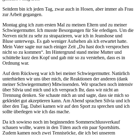
Seitdem bin ich jeden Tag, zwar auch in Hosen, aber immer als Frau
zur Arbeit gegangen.
Montag ging ich zum ersten Mal zu meinen Eltern und zu meiner
Schwiegermutter. Ich musste Besorgungen für Sie erledigen. Um die
Nerven nicht zu sehr zu strapazieren, war ich in Jeanshose und
Bluse unterwegs. Es gab weniger Aufsehen als ich erwartet hatte.
Mein Vater sagte nur nach einiger Zeit „Du hast doch versprochen
nicht so zu kommen“. Im Hintergrund stand meine Mutter und
schüttelte kurz den Kopf und gab mir so zu verstehen, dass es in
Ordnung war.
Auf dem Rückweg war ich bei meiner Schwiegermutter. Natürlich
unterhielten wir uns über mich, die Reaktionen der anderen (dank
meiner Schwiegermutter) Mitwissenden. Wir sprachen noch intensiv
über Silvia und mich und ich versprach Ihr, dass wir nicht an
Trennung denken. Sie schaute mich an und sagte, dass sie mich so
gekleidet gut akzeptieren kann. Am Abend sprachen Silvia und ich
über den Tag. Dabei kamen wir auf den Sport zu sprechen und ich
sollte überlegen wie ich das mache.
Da ich sowieso noch im beginnenden Sommerschlussverkauf
schauen wollte, waren in den Tüten auch ein paar Sportshirts.
Zudem kamen noch zwei Tennisröcke, die ich bei unserem