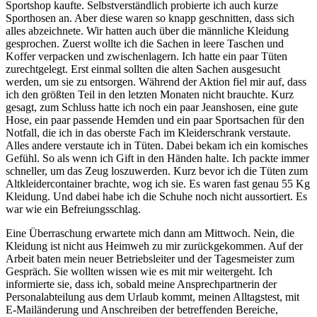
Sportshop kaufte. Selbstverständlich probierte ich auch kurze
Sporthosen an. Aber diese waren so knapp geschnitten, dass sich
alles abzeichnete. Wir hatten auch über die männliche Kleidung
gesprochen. Zuerst wollte ich die Sachen in leere Taschen und
Koffer verpacken und zwischenlagern. Ich hatte ein paar Tüten
zurechtgelegt. Erst einmal sollten die alten Sachen ausgesucht
werden, um sie zu entsorgen. Während der Aktion fiel mir auf, dass
ich den größten Teil in den letzten Monaten nicht brauchte. Kurz
gesagt, zum Schluss hatte ich noch ein paar Jeanshosen, eine gute
Hose, ein paar passende Hemden und ein paar Sportsachen für den
Notfall, die ich in das oberste Fach im Kleiderschrank verstaute.
Alles andere verstaute ich in Tüten. Dabei bekam ich ein komisches
Gefühl. So als wenn ich Gift in den Händen halte. Ich packte immer
schneller, um das Zeug loszuwerden. Kurz bevor ich die Tüten zum
Altkleidercontainer brachte, wog ich sie. Es waren fast genau 55 Kg
Kleidung. Und dabei habe ich die Schuhe noch nicht aussortiert. Es
war wie ein Befreiungsschlag.
Eine Überraschung erwartete mich dann am Mittwoch. Nein, die
Kleidung ist nicht aus Heimweh zu mir zurückgekommen. Auf der
Arbeit baten mein neuer Betriebsleiter und der Tagesmeister zum
Gespräch. Sie wollten wissen wie es mit mir weitergeht. Ich
informierte sie, dass ich, sobald meine Ansprechpartnerin der
Personalabteilung aus dem Urlaub kommt, meinen Alltagstest, mit
E-Mailänderung und Anschreiben der betreffenden Bereiche,