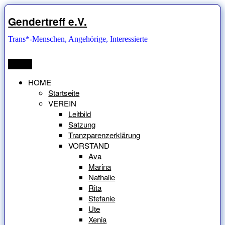
Zum
Inhalt
Gendertreff e.V.
springen
Trans*-Menschen, Angehörige, Interessierte
Menü
HOME
Startseite
VEREIN
Leitbild
Satzung
Tranzparenzerklärung
VORSTAND
Ava
Marina
Nathalie
Rita
Stefanie
Ute
Xenia