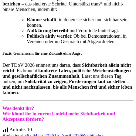
beziehen
– das sind erste Schritte. Unterstützt trans* und nicht-
binäre Menschen, indem ihr:
Räume schafft
, in denen sie sicher und sichtbar sein
können.
Aufklärung betreibt
und Vorurteile hinterfragt.
Politisch aktiv werdet
: Ob bei Demonstrationen, in
Vereinen oder im Gespräch mit Abgeordneten.
Fazit: Gemeinsam für eine Zukunft ohne Angst
Der TDoV 2026 erinnert uns daran, dass
Sichtbarkeit allein nicht
reicht
. Es braucht
konkrete Taten, politische Weichenstellungen
und gesellschaftlichen Zusammenhalt
. Lasst uns diesen Tag
nutzen, um
Solidarität zu zeigen, Forderungen laut zu stellen –
und nicht nachzulassen, bis alle Menschen frei und sicher leben
können
.
Was denkt ihr?
Wie könnt ihr in eurem Umfeld mehr Sichtbarkeit und
Akzeptanz fördern?
Aufrufe:
10
Autor
Veröffentlicht
Kategorien
Redakteurin
30. März 2026
15. April 2026
Rechtliches
,