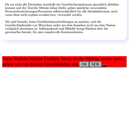
Da wir nicht alle Identitäten innerhalb des Geschlechterspektrums sprachlich abbilden
können und der Text/die Website lesbar bleibt, gelten sämtliche verwendeten
Personenbezeichnungen/Pronomen selbstverständlich für alle Identitätsformen, auch
wenn diese nicht explizit erwähnt bzw. verwendet werden.
Wir sind bemüht, keine Geschlechtszuschreibungen zu machen, weil die
Geschlechtsidentität von Menschen weder aus dem Aussehen noch aus dem Namen
verlässlich abzuleiten ist. Selbstauskunft und Mithilfe bringt Klarheit über die
gewünschte Anrede, für eine respektvolle Kommunikation.
Diese Website benutzt Cookies. Wenn du die Website weiter nutzt,
gehen wir von deinem Einverständnis aus.
OK
NOK