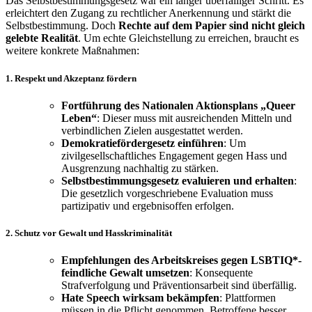
Das Selbstbestimmungsgesetz war ein langer überfälliger Schritt. Es
erleichtert den Zugang zu rechtlicher Anerkennung und stärkt die
Selbstbestimmung. Doch
Rechte auf dem Papier sind nicht gleich
gelebte Realität
. Um echte Gleichstellung zu erreichen, braucht es
weitere konkrete Maßnahmen:
1. Respekt und Akzeptanz fördern
Fortführung des Nationalen Aktionsplans „Queer
Leben“
: Dieser muss mit ausreichenden Mitteln und
verbindlichen Zielen ausgestattet werden.
Demokratiefördergesetz einführen
: Um
zivilgesellschaftliches Engagement gegen Hass und
Ausgrenzung nachhaltig zu stärken.
Selbstbestimmungsgesetz evaluieren und erhalten
:
Die gesetzlich vorgeschriebene Evaluation muss
partizipativ und ergebnisoffen erfolgen.
2. Schutz vor Gewalt und Hasskriminalität
Empfehlungen des Arbeitskreises gegen LSBTIQ*-
feindliche Gewalt umsetzen
: Konsequente
Strafverfolgung und Präventionsarbeit sind überfällig.
Hate Speech wirksam bekämpfen
: Plattformen
müssen in die Pflicht genommen, Betroffene besser