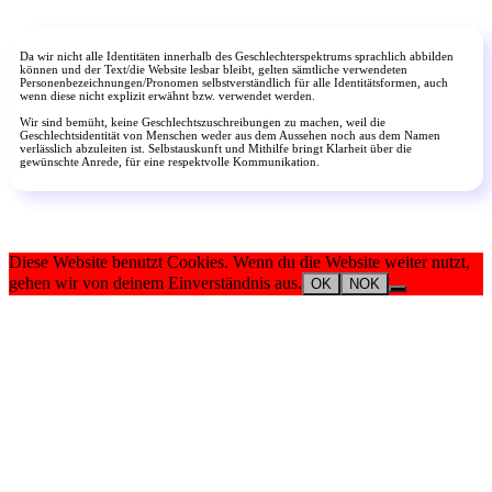
Da wir nicht alle Identitäten innerhalb des Geschlechterspektrums sprachlich abbilden
können und der Text/die Website lesbar bleibt, gelten sämtliche verwendeten
Personenbezeichnungen/Pronomen selbstverständlich für alle Identitätsformen, auch
wenn diese nicht explizit erwähnt bzw. verwendet werden.
Wir sind bemüht, keine Geschlechtszuschreibungen zu machen, weil die
Geschlechtsidentität von Menschen weder aus dem Aussehen noch aus dem Namen
verlässlich abzuleiten ist. Selbstauskunft und Mithilfe bringt Klarheit über die
gewünschte Anrede, für eine respektvolle Kommunikation.
Diese Website benutzt Cookies. Wenn du die Website weiter nutzt,
gehen wir von deinem Einverständnis aus.
OK
NOK