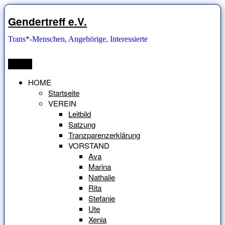
Zum
Inhalt
Gendertreff e.V.
springen
Trans*-Menschen, Angehörige, Interessierte
Menü
HOME
Startseite
VEREIN
Leitbild
Satzung
Tranzparenzerklärung
VORSTAND
Ava
Marina
Nathalie
Rita
Stefanie
Ute
Xenia