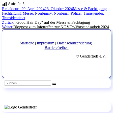
Aufrufe:
5
Autor
Veröffentlicht
Kategorien
Sch
Redakteurin
20. April 2024
28. Oktober 2024
Messe & Fachtagung
am
Fachtagung
,
Messe
,
Nonbinary
,
Nonbinär
,
Polizei
,
Transgender
,
Transidentitaet
Beitragsnavigation
Vorheriger
Zurück
„Good Hair Day“ auf der Messe & Fachtagung
Nächster
Beitrag:
Weiter
Blogpost zum Infotreffen zur NGVT*-Vorstandsarbeit 2024
Beitrag:
Startseite
|
Impressum
|
Datenschutzerklärung
|
Barrierefreiheit
© Gendertreff e.V.
Suchen
Suchen
nach: