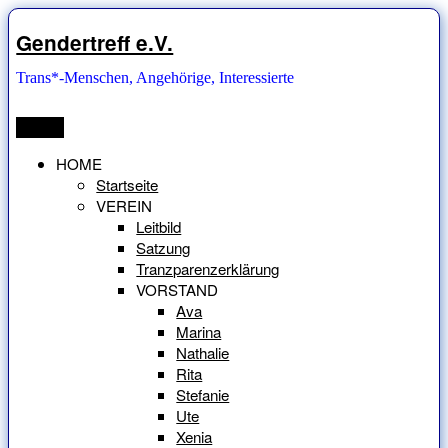
Zum
Inhalt
Gendertreff e.V.
springen
Trans*-Menschen, Angehörige, Interessierte
Menü
HOME
Startseite
VEREIN
Leitbild
Satzung
Tranzparenzerklärung
VORSTAND
Ava
Marina
Nathalie
Rita
Stefanie
Ute
Xenia