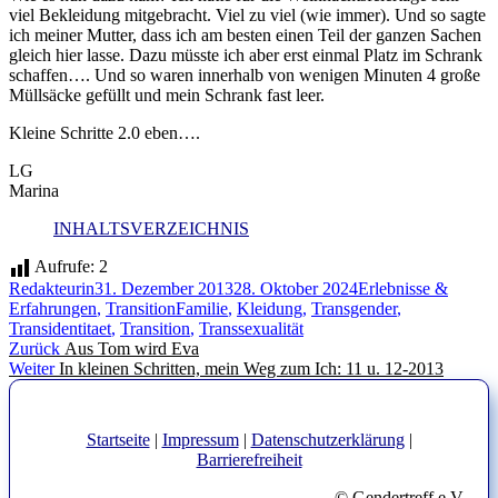
viel Bekleidung mitgebracht. Viel zu viel (wie immer). Und so sagte
ich meiner Mutter, dass ich am besten einen Teil der ganzen Sachen
gleich hier lasse. Dazu müsste ich aber erst einmal Platz im Schrank
schaffen…. Und so waren innerhalb von wenigen Minuten 4 große
Müllsäcke gefüllt und mein Schrank fast leer.
Kleine Schritte 2.0 eben….
LG
Marina
INHALTSVERZEICHNIS
Aufrufe:
2
Autor
Veröffentlicht
Kategorien
Redakteurin
31. Dezember 2013
28. Oktober 2024
Erlebnisse &
am
Schlagwörter
Erfahrungen
,
Transition
Familie
,
Kleidung
,
Transgender
,
Transidentitaet
,
Transition
,
Transsexualität
Beitragsnavigation
Vorheriger
Zurück
Aus Tom wird Eva
Nächster
Beitrag:
Weiter
In kleinen Schritten, mein Weg zum Ich: 11 u. 12-2013
Beitrag:
Startseite
|
Impressum
|
Datenschutzerklärung
|
Barrierefreiheit
© Gendertreff e.V.