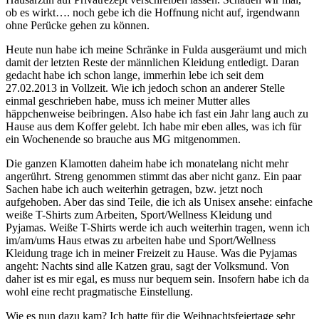
ob es wirkt…. noch gebe ich die Hoffnung nicht auf, irgendwann
ohne Perücke gehen zu können.
Heute nun habe ich meine Schränke in Fulda ausgeräumt und mich
damit der letzten Reste der männlichen Kleidung entledigt. Daran
gedacht habe ich schon lange, immerhin lebe ich seit dem
27.02.2013 in Vollzeit. Wie ich jedoch schon an anderer Stelle
einmal geschrieben habe, muss ich meiner Mutter alles
häppchenweise beibringen. Also habe ich fast ein Jahr lang auch zu
Hause aus dem Koffer gelebt. Ich habe mir eben alles, was ich für
ein Wochenende so brauche aus MG mitgenommen.
Die ganzen Klamotten daheim habe ich monatelang nicht mehr
angerührt. Streng genommen stimmt das aber nicht ganz. Ein paar
Sachen habe ich auch weiterhin getragen, bzw. jetzt noch
aufgehoben. Aber das sind Teile, die ich als Unisex ansehe: einfache
weiße T-Shirts zum Arbeiten, Sport/Wellness Kleidung und
Pyjamas. Weiße T-Shirts werde ich auch weiterhin tragen, wenn ich
im/am/ums Haus etwas zu arbeiten habe und Sport/Wellness
Kleidung trage ich in meiner Freizeit zu Hause. Was die Pyjamas
angeht: Nachts sind alle Katzen grau, sagt der Volksmund. Von
daher ist es mir egal, es muss nur bequem sein. Insofern habe ich da
wohl eine recht pragmatische Einstellung.
Wie es nun dazu kam? Ich hatte für die Weihnachtsfeiertage sehr