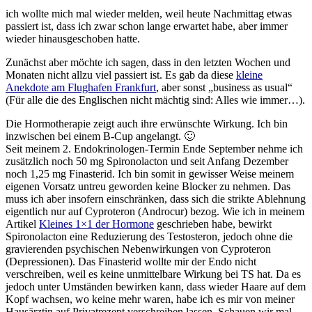
ich wollte mich mal wieder melden, weil heute Nachmittag etwas
passiert ist, dass ich zwar schon lange erwartet habe, aber immer
wieder hinausgeschoben hatte.
Zunächst aber möchte ich sagen, dass in den letzten Wochen und
Monaten nicht allzu viel passiert ist. Es gab da diese
kleine
Anekdote am Flughafen Frankfurt
, aber sonst „business as usual“
(Für alle die des Englischen nicht mächtig sind: Alles wie immer…).
Die Hormotherapie zeigt auch ihre erwünschte Wirkung. Ich bin
inzwischen bei einem B-Cup angelangt. 🙂
Seit meinem 2. Endokrinologen-Termin Ende September nehme ich
zusätzlich noch 50 mg Spironolacton und seit Anfang Dezember
noch 1,25 mg Finasterid. Ich bin somit in gewisser Weise meinem
eigenen Vorsatz untreu geworden keine Blocker zu nehmen. Das
muss ich aber insofern einschränken, dass sich die strikte Ablehnung
eigentlich nur auf Cyproteron (Androcur) bezog. Wie ich in meinem
Artikel
Kleines 1×1 der Hormone
geschrieben habe, bewirkt
Spironolacton eine Reduzierung des Testosteron, jedoch ohne die
gravierenden psychischen Nebenwirkungen von Cyproteron
(Depressionen). Das Finasterid wollte mir der Endo nicht
verschreiben, weil es keine unmittelbare Wirkung bei TS hat. Da es
jedoch unter Umständen bewirken kann, dass wieder Haare auf dem
Kopf wachsen, wo keine mehr waren, habe ich es mir von meiner
Hausärztin auf Privatrezept verschreiben lassen. Schauen wir mal,