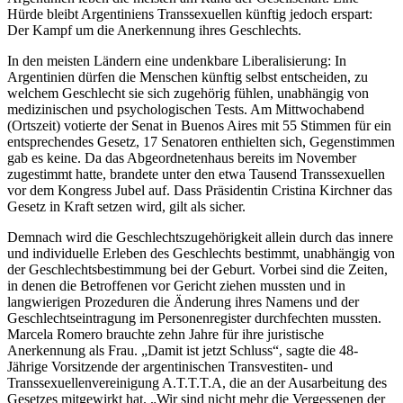
Hürde bleibt Argentiniens Transsexuellen künftig jedoch erspart:
Der Kampf um die Anerkennung ihres Geschlechts.
In den meisten Ländern eine undenkbare Liberalisierung: In
Argentinien dürfen die Menschen künftig selbst entscheiden, zu
welchem Geschlecht sie sich zugehörig fühlen, unabhängig von
medizinischen und psychologischen Tests. Am Mittwochabend
(Ortszeit) votierte der Senat in Buenos Aires mit 55 Stimmen für ein
entsprechendes Gesetz, 17 Senatoren enthielten sich, Gegenstimmen
gab es keine. Da das Abgeordnetenhaus bereits im November
zugestimmt hatte, brandete unter den etwa Tausend Transsexuellen
vor dem Kongress Jubel auf. Dass Präsidentin Cristina Kirchner das
Gesetz in Kraft setzen wird, gilt als sicher.
Demnach wird die Geschlechtszugehörigkeit allein durch das innere
und individuelle Erleben des Geschlechts bestimmt, unabhängig von
der Geschlechtsbestimmung bei der Geburt. Vorbei sind die Zeiten,
in denen die Betroffenen vor Gericht ziehen mussten und in
langwierigen Prozeduren die Änderung ihres Namens und der
Geschlechtseintragung im Personenregister durchfechten mussten.
Marcela Romero brauchte zehn Jahre für ihre juristische
Anerkennung als Frau. „Damit ist jetzt Schluss“, sagte die 48-
Jährige Vorsitzende der argentinischen Transvestiten- und
Transsexuellenvereinigung A.T.T.T.A, die an der Ausarbeitung des
Gesetzes mitgewirkt hat. „Wir sind nicht mehr die Vergessenen der