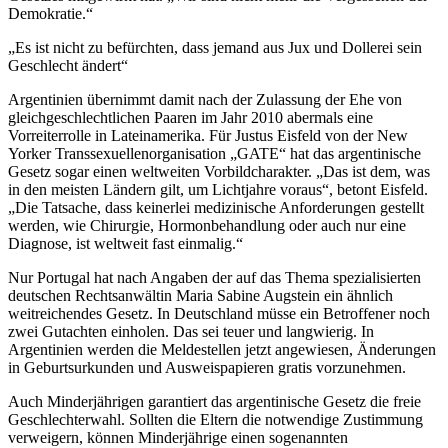
Demokratie.“
„Es ist nicht zu befürchten, dass jemand aus Jux und Dollerei sein
Geschlecht ändert“
Argentinien übernimmt damit nach der Zulassung der Ehe von
gleichgeschlechtlichen Paaren im Jahr 2010 abermals eine
Vorreiterrolle in Lateinamerika. Für Justus Eisfeld von der New
Yorker Transsexuellenorganisation „GATE“ hat das argentinische
Gesetz sogar einen weltweiten Vorbildcharakter. „Das ist dem, was
in den meisten Ländern gilt, um Lichtjahre voraus“, betont Eisfeld.
„Die Tatsache, dass keinerlei medizinische Anforderungen gestellt
werden, wie Chirurgie, Hormonbehandlung oder auch nur eine
Diagnose, ist weltweit fast einmalig.“
Nur Portugal hat nach Angaben der auf das Thema spezialisierten
deutschen Rechtsanwältin Maria Sabine Augstein ein ähnlich
weitreichendes Gesetz. In Deutschland müsse ein Betroffener noch
zwei Gutachten einholen. Das sei teuer und langwierig. In
Argentinien werden die Meldestellen jetzt angewiesen, Änderungen
in Geburtsurkunden und Ausweispapieren gratis vorzunehmen.
Auch Minderjährigen garantiert das argentinische Gesetz die freie
Geschlechterwahl. Sollten die Eltern die notwendige Zustimmung
verweigern, können Minderjährige einen sogenannten