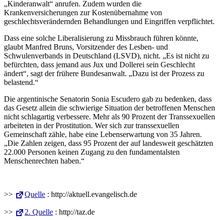
„Kinderanwalt“ anrufen. Zudem wurden die
Krankenversicherungen zur Kostenübernahme von
geschlechtsverändernden Behandlungen und Eingriffen verpflichtet.
Dass eine solche Liberalisierung zu Missbrauch führen könnte,
glaubt Manfred Bruns, Vorsitzender des Lesben- und
Schwulenverbands in Deutschland (LSVD), nicht. „Es ist nicht zu
befürchten, dass jemand aus Jux und Dollerei sein Geschlecht
ändert“, sagt der frühere Bundesanwalt. „Dazu ist der Prozess zu
belastend.“
Die argentinische Senatorin Sonia Escudero gab zu bedenken, dass
das Gesetz allein die schwierige Situation der betroffenen Menschen
nicht schlagartig verbessere. Mehr als 90 Prozent der Transsexuellen
arbeiteten in der Prostitution. Wer sich zur transsexuellen
Gemeinschaft zähle, habe eine Lebenserwartung von 35 Jahren.
„Die Zahlen zeigen, dass 95 Prozent der auf landesweit geschätzten
22.000 Personen keinen Zugang zu den fundamentalsten
Menschenrechten haben.“
>>
Quelle
: http://aktuell.evangelisch.de
>>
2. Quelle
: http://taz.de