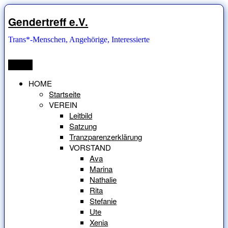
Zum
Inhalt
Gendertreff e.V.
springen
Trans*-Menschen, Angehörige, Interessierte
Menü
HOME
Startseite
VEREIN
Leitbild
Satzung
Tranzparenzerklärung
VORSTAND
Ava
Marina
Nathalie
Rita
Stefanie
Ute
Xenia