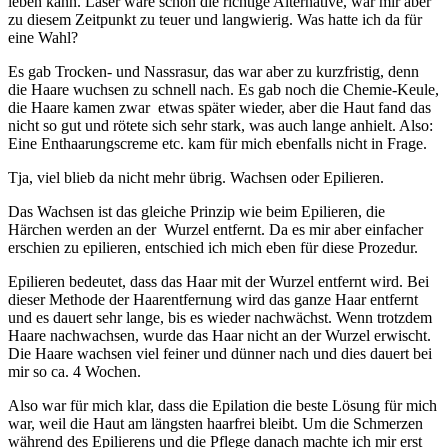
leben kann. Laser wäre schon die richtige Alternative, war mir aber
zu diesem Zeitpunkt zu teuer und langwierig. Was hatte ich da für
eine Wahl?
Es gab Trocken- und Nassrasur, das war aber zu kurzfristig, denn
die Haare wuchsen zu schnell nach. Es gab noch die Chemie-Keule,
die Haare kamen zwar etwas später wieder, aber die Haut fand das
nicht so gut und rötete sich sehr stark, was auch lange anhielt. Also:
Eine Enthaarungscreme etc. kam für mich ebenfalls nicht in Frage.
Tja, viel blieb da nicht mehr übrig. Wachsen oder Epilieren.
Das Wachsen ist das gleiche Prinzip wie beim Epilieren, die
Härchen werden an der Wurzel entfernt. Da es mir aber einfacher
erschien zu epilieren, entschied ich mich eben für diese Prozedur.
Epilieren bedeutet, dass das Haar mit der Wurzel entfernt wird. Bei
dieser Methode der Haarentfernung wird das ganze Haar entfernt
und es dauert sehr lange, bis es wieder nachwächst. Wenn trotzdem
Haare nachwachsen, wurde das Haar nicht an der Wurzel erwischt.
Die Haare wachsen viel feiner und dünner nach und dies dauert bei
mir so ca. 4 Wochen.
Also war für mich klar, dass die Epilation die beste Lösung für mich
war, weil die Haut am längsten haarfrei bleibt. Um die Schmerzen
während des Epilierens und die Pflege danach machte ich mir erst