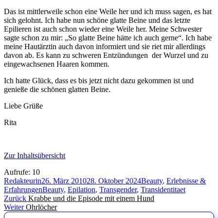
Das ist mittlerweile schon eine Weile her und ich muss sagen, es hat
sich gelohnt. Ich habe nun schöne glatte Beine und das letzte
Epilieren ist auch schon wieder eine Weile her. Meine Schwester
sagte schon zu mir: „So glatte Beine hätte ich auch gerne“. Ich habe
meine Hautärztin auch davon informiert und sie riet mir allerdings
davon ab. Es kann zu schweren Entzündungen der Wurzel und zu
eingewachsenen Haaren kommen.
Ich hatte Glück, dass es bis jetzt nicht dazu gekommen ist und
genieße die schönen glatten Beine.
Liebe Grüße
Rita
Zur Inhaltsübersicht
Aufrufe:
10
Autor
Veröffentlicht
Kategorien
Redakteurin
26. März 2010
28. Oktober 2024
Beauty
,
Erlebnisse &
am
Schlagwörter
Erfahrungen
Beauty
,
Epilation
,
Transgender
,
Transidentitaet
Beitragsnavigation
Vorheriger
Zurück
Krabbe und die Episode mit einem Hund
Nächster
Beitrag:
Weiter
Ohrlöcher
Beitrag: