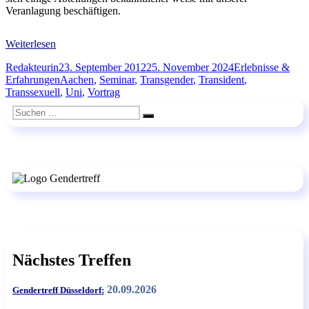
Veranlagung beschäftigen.
Weiterlesen
Autor
Veröffentlicht
Kategorien
Redakteurin
23. September 2012
25. November 2024
Erlebnisse &
am
Schlagwörter
Erfahrungen
Aachen
,
Seminar
,
Transgender
,
Transident
,
Transsexuell
,
Uni
,
Vortrag
Suchen
Suchen
nach:
Nächstes Treffen
20.09.2026
Gendertreff Düsseldorf: