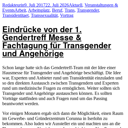
Autor
Veröffentlicht
Kategorien
Redakteurin
9. Juli 2017
22. Juli 2026
Aktuell
,
Veranstaltungen &
Schlagwörter
am
Events
Arbeit
,
Arbeitsplatz
,
Beruf
,
Trans
,
Transgender
,
Transidentitaet
,
Transsexualität
,
Vortrag
Eindrücke von der 1.
Gendertreff Messe &
Fachtagung für Transgender
und Angehörige
Schon lange hatte sich das Gendertreff-Team mit der Idee einer
Hausmesse für Transgender und Angehörige beschäftigt. Die Idee
war, Experten und Anbieter rund um Transidentität einzuladen und
so den direkten Austausch zwischen Transgendern und Experten
rund um medizinische Fragen zu ermöglichen. Weiter sollten sich
Transgender und Angehörige austauschen können. Es sollten
Vorträge stattfinden und auch Fragen rund um das Passing
beantwortet werden.
Vor einigen Monaten ergab sich dann die Möglichkeit, einen Raum
im Gewerbe- und Gründerzentrum Corunna in Iserlohn zu
bekommen. Also luden wir Aussteller ein und machten uns an die