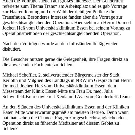
Auch die Vorträge stießen auf großes Interesse. Der Gendertreff
referierte zum Thema Trans* am Arbeitsplatz und es gab Vorträge
zur Haarentfernung und der Wahl der richtigen Perücke für
Transfrauen. Besonderes Interesse fanden aber die Vorträge zur
geschlechtsangleichenden Operation. Hier sieht man Herrn Dr. med
Jochen Heß vom Universitätsklinikum Essen bei seinem Vortrag zu
Operationsmethoden der geschlechtsangleichenden Operation.
Nach den Vorträgen wurde an den Infoständen fleißig weiter
diskutiert.
Die Besucher nutzten gerne die Gelegenheit, ihre Fragen direkt an
die anwesenden Fachleute zu richten.
Michael Scheffler, 2. stellvertretender Bürgermeister der Stadt
Iserlohn und Mitglied des Landtags in NRW im Gespräch mit Herrn
Dr. med. Jochen Heß vom Universitätsklinikum Essen, dem
Messeteam der Klinik Essen-Mitte um Frau Dr. med. Julia
Schwerfeld-Bohr sowie mit Xenia und Ava vom Gendertreff-Team.
An den Ständen des Universitätsklinikums Essen und der Kliniken
Essen-Mitte war erwartungsgmäß am meisten Betrieb. Denn wann
hat man schon die Chance, Fragen zur geschlechtsangleichenden
Operation direkt an führende Mediziner auf diesem Gebiet zu
richten?