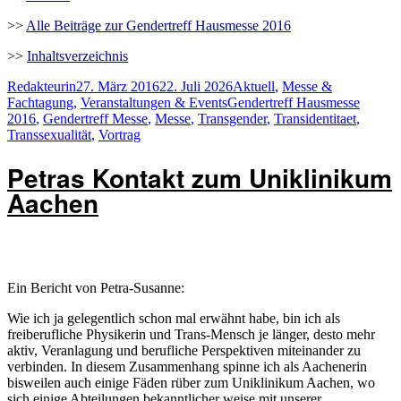
>>
Alle Beiträge zur Gendertreff Hausmesse 2016
>>
Inhaltsverzeichnis
Autor
Veröffentlicht
Kategorien
Redakteurin
27. März 2016
22. Juli 2026
Aktuell
,
Messe &
am
Schlagwörter
Fachtagung
,
Veranstaltungen & Events
Gendertreff Hausmesse
2016
,
Gendertreff Messe
,
Messe
,
Transgender
,
Transidentitaet
,
Transsexualität
,
Vortrag
Petras Kontakt zum Uniklinikum
Aachen
Ein Bericht von Petra-Susanne:
Wie ich ja gelegentlich schon mal erwähnt habe, bin ich als
freiberufliche Physikerin und Trans-Mensch je länger, desto mehr
aktiv, Veranlagung und berufliche Perspektiven miteinander zu
verbinden. In diesem Zusammenhang spinne ich als Aachenerin
bisweilen auch einige Fäden rüber zum Uniklinikum Aachen, wo
sich einige Abteilungen bekanntlicher weise mit unserer