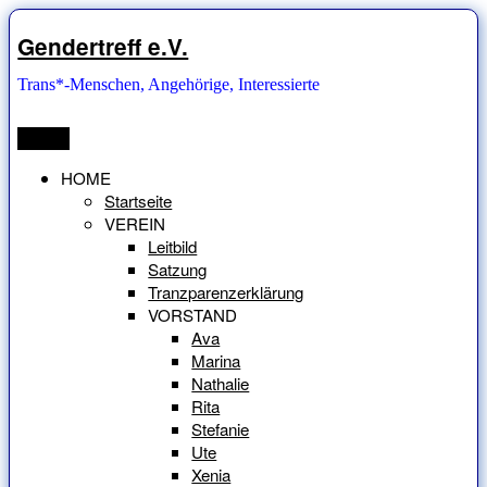
Zum
Inhalt
Gendertreff e.V.
springen
Trans*-Menschen, Angehörige, Interessierte
Menü
HOME
Startseite
VEREIN
Leitbild
Satzung
Tranzparenzerklärung
VORSTAND
Ava
Marina
Nathalie
Rita
Stefanie
Ute
Xenia