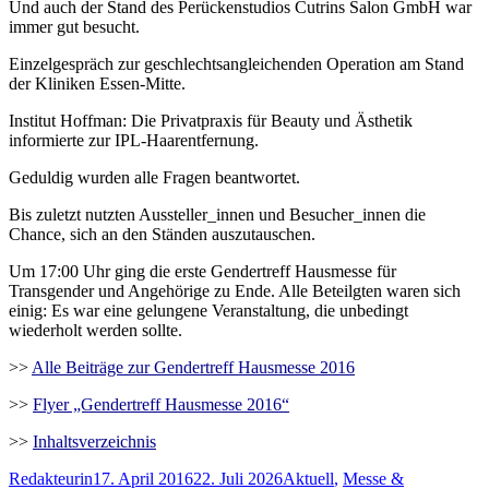
Und auch der Stand des Perückenstudios Cutrins Salon GmbH war
immer gut besucht.
Einzelgespräch zur geschlechtsangleichenden Operation am Stand
der Kliniken Essen-Mitte.
Institut Hoffman: Die Privatpraxis für Beauty und Ästhetik
informierte zur IPL-Haarentfernung.
Geduldig wurden alle Fragen beantwortet.
Bis zuletzt nutzten Aussteller_innen und Besucher_innen die
Chance, sich an den Ständen auszutauschen.
Um 17:00 Uhr ging die erste Gendertreff Hausmesse für
Transgender und Angehörige zu Ende. Alle Beteilgten waren sich
einig: Es war eine gelungene Veranstaltung, die unbedingt
wiederholt werden sollte.
>>
Alle Beiträge zur Gendertreff Hausmesse 2016
>>
Flyer „Gendertreff Hausmesse 2016“
>>
Inhaltsverzeichnis
Autor
Veröffentlicht
Kategorien
Redakteurin
17. April 2016
22. Juli 2026
Aktuell
,
Messe &