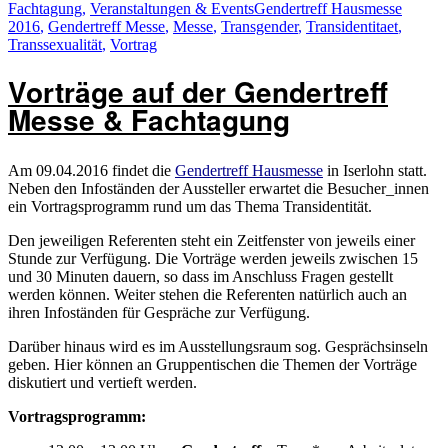
am
Schlagwörter
Fachtagung
,
Veranstaltungen & Events
Gendertreff Hausmesse
2016
,
Gendertreff Messe
,
Messe
,
Transgender
,
Transidentitaet
,
Transsexualität
,
Vortrag
Vorträge auf der Gendertreff
Messe & Fachtagung
Am 09.04.2016 findet die
Gendertreff Hausmesse
in Iserlohn statt.
Neben den Infoständen der Aussteller erwartet die Besucher_innen
ein Vortragsprogramm rund um das Thema Transidentität.
Den jeweiligen Referenten steht ein Zeitfenster von jeweils einer
Stunde zur Verfügung. Die Vorträge werden jeweils zwischen 15
und 30 Minuten dauern, so dass im Anschluss Fragen gestellt
werden können. Weiter stehen die Referenten natürlich auch an
ihren Infoständen für Gespräche zur Verfügung.
Darüber hinaus wird es im Ausstellungsraum sog. Gesprächsinseln
geben. Hier können an Gruppentischen die Themen der Vorträge
diskutiert und vertieft werden.
Vortragsprogramm: