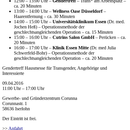
12:00 – 13:00 Uhr –
Gendertreff
– Trans* am Arbeitsplatz –
ca. 20 Minuten
13:00 – 14:00 Uhr –
Wellness Oase Düsseldorf
–
Haarentfernung – ca. 30 Minuten
14:00 – 15:00 Uhr –
Universitätsklinikum Essen
(Dr. med.
Jochen Heß) – Operationsmethode der
geschlechtsangleichenden Operation – ca. 15 Minuten
15:00 – 16:00 Uhr –
Cutrins Salon GmbH
– Perücken – ca.
20 Minuten
16:00 – 17:00 Uhr –
Klinik Essen Mitte
(Dr. med Julia
Schwerfeld-Bohr) – Operationsmethode der
geschlechtsangleichenden Operation – ca. 20 Minuten
Gendertreff Hausmesse für Transgender, Angehörige und
Interessierte
09.04.2016
11:00 Uhr – 17:00 Uhr
Gewerbe- und Gründerzentrum Corunna
Corunnastr. 1
58636 Iserlohn
Der Eintritt ist frei.
>>
Anfahrt