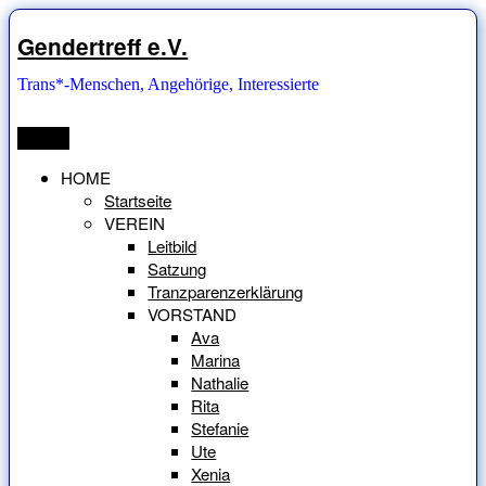
Zum
Inhalt
Gendertreff e.V.
springen
Trans*-Menschen, Angehörige, Interessierte
Menü
HOME
Startseite
VEREIN
Leitbild
Satzung
Tranzparenzerklärung
VORSTAND
Ava
Marina
Nathalie
Rita
Stefanie
Ute
Xenia