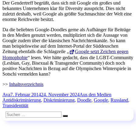
Der Gendertreff begrüßt, dass sich mit Google ein großes und
bekanntes Unternehmen klar für Diversity ausspricht. Dies nicht
zuletzt deshalb, weil Google als größte Suchmaschine der Welt eine
enorme Reichweite besitzt.
Da die beliebten Google-Doodles gerne als Aufhänger für Beiträge
in den Medien genutzt werden, multipliziert sich die Aussage von
Google zudem über die klassischen Nachrichtenkanäle. So kann
man beispielsweise auf dem Internet-Portal der Süddeuschen
Zeitung ebenfalls die Schlagzeile „
Google setzt Zeichen gegen
Homophobie
“ lesen. Wer hätte gedacht, dass die LGBT-Community
(Lesbian, Gay, Bisexual & Transgender Community) doch noch
positive Nachrichten in Bezug auf die Olympischen Winterspiele in
Sotschi vermelden kann?
>>
Inhaltsverzeichnis
Autor
Veröffentlicht
Kategorien
Schlagwörte
Ava
7. Februar 2014
24. November 2024
Aus den Medien
am
Antidiskriminierung
,
Diskriminierung
,
Doodle
,
Google
,
Russland
,
Transidentität
Suchen
Suchen
nach: