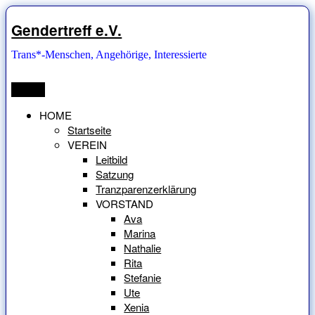
Zum
Inhalt
Gendertreff e.V.
springen
Trans*-Menschen, Angehörige, Interessierte
Menü
HOME
Startseite
VEREIN
Leitbild
Satzung
Tranzparenzerklärung
VORSTAND
Ava
Marina
Nathalie
Rita
Stefanie
Ute
Xenia