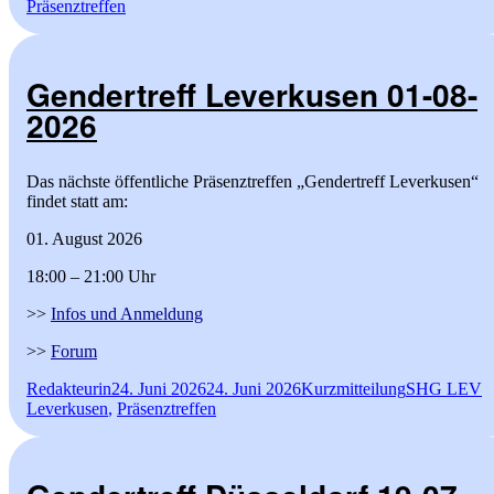
am
Präsenztreffen
Gendertreff Leverkusen 01-08-
2026
Das nächste öffentliche Präsenztreffen „Gendertreff Leverkusen“
findet statt am:
01. August 2026
18:00 – 21:00 Uhr
>>
Infos und Anmeldung
>>
Forum
Autor
Veröffentlicht
Format
Kategorien
S
Redakteurin
24. Juni 2026
24. Juni 2026
Kurzmitteilung
SHG LEV
am
Leverkusen
,
Präsenztreffen