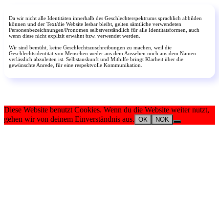
Da wir nicht alle Identitäten innerhalb des Geschlechterspektrums sprachlich abbilden
können und der Text/die Website lesbar bleibt, gelten sämtliche verwendeten
Personenbezeichnungen/Pronomen selbstverständlich für alle Identitätsformen, auch
wenn diese nicht explizit erwähnt bzw. verwendet werden.
Wir sind bemüht, keine Geschlechtszuschreibungen zu machen, weil die
Geschlechtsidentität von Menschen weder aus dem Aussehen noch aus dem Namen
verlässlich abzuleiten ist. Selbstauskunft und Mithilfe bringt Klarheit über die
gewünschte Anrede, für eine respektvolle Kommunikation.
Diese Website benutzt Cookies. Wenn du die Website weiter nutzt,
gehen wir von deinem Einverständnis aus.
OK
NOK