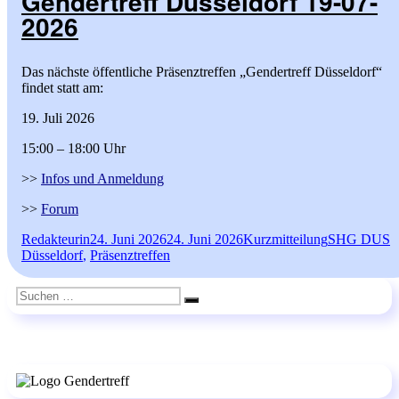
Gendertreff Düsseldorf 19-07-
2026
Das nächste öffentliche Präsenztreffen „Gendertreff Düsseldorf“
findet statt am:
19. Juli 2026
15:00 – 18:00 Uhr
>>
Infos und Anmeldung
>>
Forum
Autor
Veröffentlicht
Format
Kategorien
S
Redakteurin
24. Juni 2026
24. Juni 2026
Kurzmitteilung
SHG DUS
am
Düsseldorf
,
Präsenztreffen
Suchen
Suchen
nach: