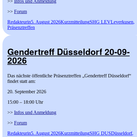
>>
Infos und Anmeldung
>>
Forum
Autor
Veröffentlicht
Format
Kategorien
Schlagwörter
Redakteurin
5. August 2026
Kurzmitteilung
SHG LEV
Leverkusen
,
am
Präsenztreffen
Gendertreff Düsseldorf 20-09-
2026
Das nächste öffentliche Präsenztreffen „Gendertreff Düsseldorf“
findet statt am:
20. September 2026
15:00 – 18:00 Uhr
>>
Infos und Anmeldung
>>
Forum
Autor
Veröffentlicht
Format
Kategorien
Schlagwörter
Redakteurin
5. August 2026
Kurzmitteilung
SHG DUS
Düsseldorf
,