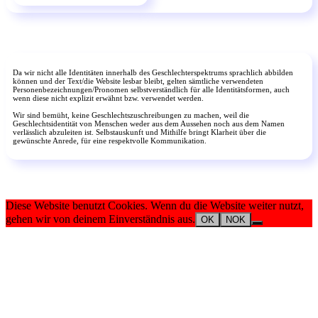
Da wir nicht alle Identitäten innerhalb des Geschlechterspektrums sprachlich abbilden
können und der Text/die Website lesbar bleibt, gelten sämtliche verwendeten
Personenbezeichnungen/Pronomen selbstverständlich für alle Identitätsformen, auch
wenn diese nicht explizit erwähnt bzw. verwendet werden.
Wir sind bemüht, keine Geschlechtszuschreibungen zu machen, weil die
Geschlechtsidentität von Menschen weder aus dem Aussehen noch aus dem Namen
verlässlich abzuleiten ist. Selbstauskunft und Mithilfe bringt Klarheit über die
gewünschte Anrede, für eine respektvolle Kommunikation.
Diese Website benutzt Cookies. Wenn du die Website weiter nutzt,
gehen wir von deinem Einverständnis aus.
OK
NOK