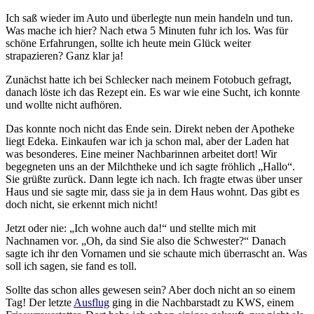
Ich saß wieder im Auto und überlegte nun mein handeln und tun.
Was mache ich hier? Nach etwa 5 Minuten fuhr ich los. Was für
schöne Erfahrungen, sollte ich heute mein Glück weiter
strapazieren? Ganz klar ja!
Zunächst hatte ich bei Schlecker nach meinem Fotobuch gefragt,
danach löste ich das Rezept ein. Es war wie eine Sucht, ich konnte
und wollte nicht aufhören.
Das konnte noch nicht das Ende sein. Direkt neben der Apotheke
liegt Edeka. Einkaufen war ich ja schon mal, aber der Laden hat
was besonderes. Eine meiner Nachbarinnen arbeitet dort! Wir
begegneten uns an der Milchtheke und ich sagte fröhlich „Hallo“.
Sie grüßte zurück. Dann legte ich nach. Ich fragte etwas über unser
Haus und sie sagte mir, dass sie ja in dem Haus wohnt. Das gibt es
doch nicht, sie erkennt mich nicht!
Jetzt oder nie: „Ich wohne auch da!“ und stellte mich mit
Nachnamen vor. „Oh, da sind Sie also die Schwester?“ Danach
sagte ich ihr den Vornamen und sie schaute mich überrascht an. Was
soll ich sagen, sie fand es toll.
Sollte das schon alles gewesen sein? Aber doch nicht an so einem
Tag! Der letzte
Ausflug
ging in die Nachbarstadt zu KWS, einem