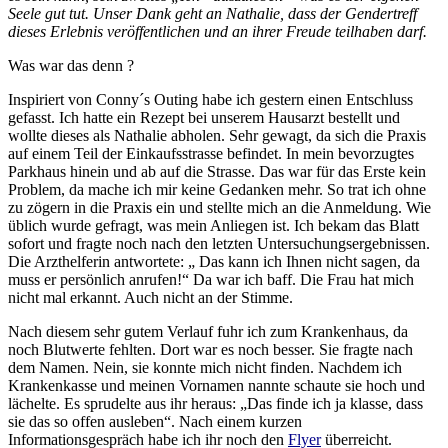
Seele gut tut. Unser Dank geht an Nathalie, dass der Gendertreff
dieses Erlebnis veröffentlichen und an ihrer Freude teilhaben darf.
Was war das denn ?
Inspiriert von Conny´s Outing habe ich gestern einen Entschluss
gefasst. Ich hatte ein Rezept bei unserem Hausarzt bestellt und
wollte dieses als Nathalie abholen. Sehr gewagt, da sich die Praxis
auf einem Teil der Einkaufsstrasse befindet. In mein bevorzugtes
Parkhaus hinein und ab auf die Strasse. Das war für das Erste kein
Problem, da mache ich mir keine Gedanken mehr. So trat ich ohne
zu zögern in die Praxis ein und stellte mich an die Anmeldung. Wie
üblich wurde gefragt, was mein Anliegen ist. Ich bekam das Blatt
sofort und fragte noch nach den letzten Untersuchungsergebnissen.
Die Arzthelferin antwortete: „ Das kann ich Ihnen nicht sagen, da
muss er persönlich anrufen!“ Da war ich baff. Die Frau hat mich
nicht mal erkannt. Auch nicht an der Stimme.
Nach diesem sehr gutem Verlauf fuhr ich zum Krankenhaus, da
noch Blutwerte fehlten. Dort war es noch besser. Sie fragte nach
dem Namen. Nein, sie konnte mich nicht finden. Nachdem ich
Krankenkasse und meinen Vornamen nannte schaute sie hoch und
lächelte. Es sprudelte aus ihr heraus: „Das finde ich ja klasse, dass
sie das so offen ausleben“. Nach einem kurzen
Informationsgespräch habe ich ihr noch den
Flyer
überreicht.