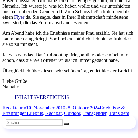
Friseurrausstatter. Dort habe ich schon einiges gekauft, nur nicht als
Nathalie. Ich wusste ja, was ich haben wollte und wir unterhielten
uns mehr über den Gendertreff. Zum Schluss ließ ich ihr ebenfalls
einen
Flyer
da. Sie sagte, dass in Ihrer Bekanntschaft mindestens
zwei sind, die das Forum anschauen werden.
Am Abend habe ich die Erlebnisse meiner Frau erzählt. Sie hat sich
kaum noch eingekriegt. Vor Lachen natürlich! Ich bin so froh, dass
sie so zu mir steht.
Ja, was war das. Das Turboouting, Megaouting oder einfach nur
schön, dass die Welt offener ist, als ich immer gedacht habe.
Überglücklich über diesen sehr schönen Tag endet hier der Bericht.
Liebe Grüße
Nathalie
INHALTSVERZEICHNIS
Autor
Veröffentlicht
Kategorien
Redakteurin
10. November 2010
28. Oktober 2024
Erlebnisse &
am
Schlagwörter
Erfahrungen
Erlebnis
,
Nachbar
,
Outdoor
,
Transgender
,
Transident
Suchen
Suchen
nach: