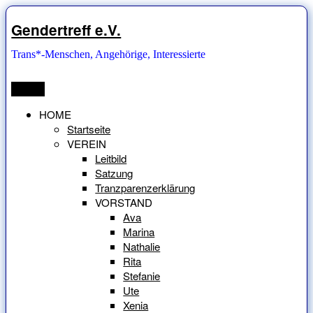
Zum
Inhalt
Gendertreff e.V.
springen
Trans*-Menschen, Angehörige, Interessierte
Menü
HOME
Startseite
VEREIN
Leitbild
Satzung
Tranzparenzerklärung
VORSTAND
Ava
Marina
Nathalie
Rita
Stefanie
Ute
Xenia