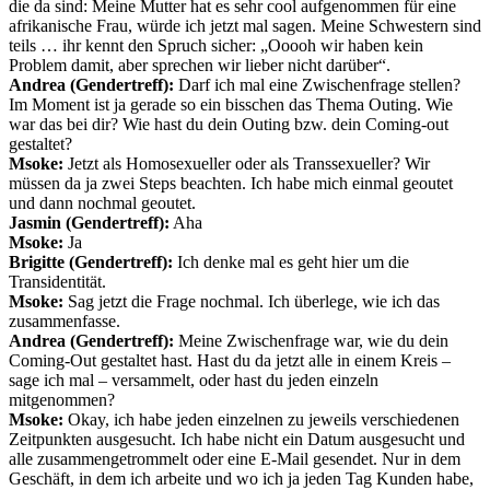
die da sind: Meine Mutter hat es sehr cool aufgenommen für eine
afrikanische Frau, würde ich jetzt mal sagen. Meine Schwestern sind
teils … ihr kennt den Spruch sicher: „Ooooh wir haben kein
Problem damit, aber sprechen wir lieber nicht darüber“.
Andrea (Gendertreff):
Darf ich mal eine Zwischenfrage stellen?
Im Moment ist ja gerade so ein bisschen das Thema Outing. Wie
war das bei dir? Wie hast du dein Outing bzw. dein Coming-out
gestaltet?
Msoke:
Jetzt als Homosexueller oder als Transsexueller? Wir
müssen da ja zwei Steps beachten. Ich habe mich einmal geoutet
und dann nochmal geoutet.
Jasmin (Gendertreff):
Aha
Msoke:
Ja
Brigitte (Gendertreff):
Ich denke mal es geht hier um die
Transidentität.
Msoke:
Sag jetzt die Frage nochmal. Ich überlege, wie ich das
zusammenfasse.
Andrea (Gendertreff):
Meine Zwischenfrage war, wie du dein
Coming-Out gestaltet hast. Hast du da jetzt alle in einem Kreis –
sage ich mal – versammelt, oder hast du jeden einzeln
mitgenommen?
Msoke:
Okay, ich habe jeden einzelnen zu jeweils verschiedenen
Zeitpunkten ausgesucht. Ich habe nicht ein Datum ausgesucht und
alle zusammengetrommelt oder eine E-Mail gesendet. Nur in dem
Geschäft, in dem ich arbeite und wo ich ja jeden Tag Kunden habe,