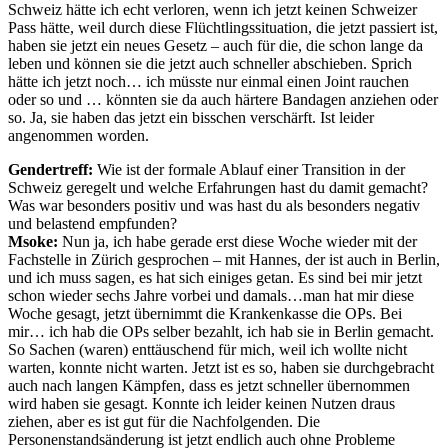
Schweiz hätte ich echt verloren, wenn ich jetzt keinen Schweizer
Pass hätte, weil durch diese Flüchtlingssituation, die jetzt passiert ist,
haben sie jetzt ein neues Gesetz – auch für die, die schon lange da
leben und können sie die jetzt auch schneller abschieben. Sprich
hätte ich jetzt noch… ich müsste nur einmal einen Joint rauchen
oder so und … könnten sie da auch härtere Bandagen anziehen oder
so. Ja, sie haben das jetzt ein bisschen verschärft. Ist leider
angenommen worden.
Gendertreff:
Wie ist der formale Ablauf einer Transition in der
Schweiz geregelt und welche Erfahrungen hast du damit gemacht?
Was war besonders positiv und was hast du als besonders negativ
und belastend empfunden?
Msoke:
Nun ja, ich habe gerade erst diese Woche wieder mit der
Fachstelle in Zürich gesprochen – mit Hannes, der ist auch in Berlin,
und ich muss sagen, es hat sich einiges getan. Es sind bei mir jetzt
schon wieder sechs Jahre vorbei und damals…man hat mir diese
Woche gesagt, jetzt übernimmt die Krankenkasse die OPs. Bei
mir… ich hab die OPs selber bezahlt, ich hab sie in Berlin gemacht.
So Sachen (waren) enttäuschend für mich, weil ich wollte nicht
warten, konnte nicht warten. Jetzt ist es so, haben sie durchgebracht
auch nach langen Kämpfen, dass es jetzt schneller übernommen
wird haben sie gesagt. Konnte ich leider keinen Nutzen draus
ziehen, aber es ist gut für die Nachfolgenden. Die
Personenstandsänderung ist jetzt endlich auch ohne Probleme