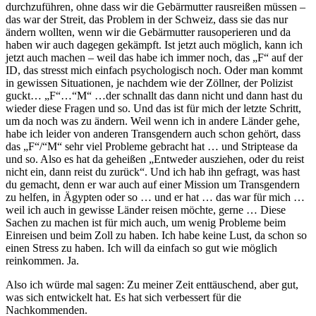
durchzuführen, ohne dass wir die Gebärmutter rausreißen müssen –
das war der Streit, das Problem in der Schweiz, dass sie das nur
ändern wollten, wenn wir die Gebärmutter rausoperieren und da
haben wir auch dagegen gekämpft. Ist jetzt auch möglich, kann ich
jetzt auch machen – weil das habe ich immer noch, das „F“ auf der
ID, das stresst mich einfach psychologisch noch. Oder man kommt
in gewissen Situationen, je nachdem wie der Zöllner, der Polizist
guckt… „F“…“M“ …der schnallt das dann nicht und dann hast du
wieder diese Fragen und so. Und das ist für mich der letzte Schritt,
um da noch was zu ändern. Weil wenn ich in andere Länder gehe,
habe ich leider von anderen Transgendern auch schon gehört, dass
das „F“/“M“ sehr viel Probleme gebracht hat … und Striptease da
und so. Also es hat da geheißen „Entweder ausziehen, oder du reist
nicht ein, dann reist du zurück“. Und ich hab ihn gefragt, was hast
du gemacht, denn er war auch auf einer Mission um Transgendern
zu helfen, in Ägypten oder so … und er hat … das war für mich …
weil ich auch in gewisse Länder reisen möchte, gerne … Diese
Sachen zu machen ist für mich auch, um wenig Probleme beim
Einreisen und beim Zoll zu haben. Ich habe keine Lust, da schon so
einen Stress zu haben. Ich will da einfach so gut wie möglich
reinkommen. Ja.
Also ich würde mal sagen: Zu meiner Zeit enttäuschend, aber gut,
was sich entwickelt hat. Es hat sich verbessert für die
Nachkommenden.