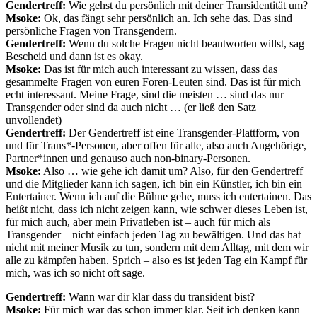
Gendertreff:
Wie gehst du persönlich mit deiner Transidentität um?
Msoke:
Ok, das fängt sehr persönlich an. Ich sehe das. Das sind
persönliche Fragen von Transgendern.
Gendertreff:
Wenn du solche Fragen nicht beantworten willst, sag
Bescheid und dann ist es okay.
Msoke:
Das ist für mich auch interessant zu wissen, dass das
gesammelte Fragen von euren Foren-Leuten sind. Das ist für mich
echt interessant. Meine Frage, sind die meisten … sind das nur
Transgender oder sind da auch nicht … (er ließ den Satz
unvollendet)
Gendertreff:
Der Gendertreff ist eine Transgender-Plattform, von
und für Trans*-Personen, aber offen für alle, also auch Angehörige,
Partner*innen und genauso auch non-binary-Personen.
Msoke:
Also … wie gehe ich damit um? Also, für den Gendertreff
und die Mitglieder kann ich sagen, ich bin ein Künstler, ich bin ein
Entertainer. Wenn ich auf die Bühne gehe, muss ich entertainen. Das
heißt nicht, dass ich nicht zeigen kann, wie schwer dieses Leben ist,
für mich auch, aber mein Privatleben ist – auch für mich als
Transgender – nicht einfach jeden Tag zu bewältigen. Und das hat
nicht mit meiner Musik zu tun, sondern mit dem Alltag, mit dem wir
alle zu kämpfen haben. Sprich – also es ist jeden Tag ein Kampf für
mich, was ich so nicht oft sage.
Gendertreff:
Wann war dir klar dass du transident bist?
Msoke:
Für mich war das schon immer klar. Seit ich denken kann