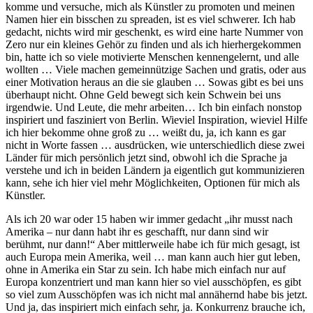
komme und versuche, mich als Künstler zu promoten und meinen
Namen hier ein bisschen zu spreaden, ist es viel schwerer. Ich hab
gedacht, nichts wird mir geschenkt, es wird eine harte Nummer von
Zero nur ein kleines Gehör zu finden und als ich hierhergekommen
bin, hatte ich so viele motivierte Menschen kennengelernt, und alle
wollten … Viele machen gemeinnützige Sachen und gratis, oder aus
einer Motivation heraus an die sie glauben … Sowas gibt es bei uns
überhaupt nicht. Ohne Geld bewegt sich kein Schwein bei uns
irgendwie. Und Leute, die mehr arbeiten… Ich bin einfach nonstop
inspiriert und fasziniert von Berlin. Wieviel Inspiration, wieviel Hilfe
ich hier bekomme ohne groß zu … weißt du, ja, ich kann es gar
nicht in Worte fassen … ausdrücken, wie unterschiedlich diese zwei
Länder für mich persönlich jetzt sind, obwohl ich die Sprache ja
verstehe und ich in beiden Ländern ja eigentlich gut kommunizieren
kann, sehe ich hier viel mehr Möglichkeiten, Optionen für mich als
Künstler.
Als ich 20 war oder 15 haben wir immer gedacht „ihr musst nach
Amerika – nur dann habt ihr es geschafft, nur dann sind wir
berühmt, nur dann!“ Aber mittlerweile habe ich für mich gesagt, ist
auch Europa mein Amerika, weil … man kann auch hier gut leben,
ohne in Amerika ein Star zu sein. Ich habe mich einfach nur auf
Europa konzentriert und man kann hier so viel ausschöpfen, es gibt
so viel zum Ausschöpfen was ich nicht mal annähernd habe bis jetzt.
Und ja, das inspiriert mich einfach sehr, ja. Konkurrenz brauche ich,