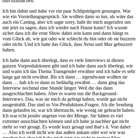
durchzumachen.
Ich bin dahin und habe vor ein paar Schlipsträgern gesungen. War
wie ein Vorstellungsgespräch. Sie wollten dann so tun, als wäre das
auch ein Casting, aber ich sagte sorry, habt ihr mich angerufen um
mir jetzt zu sagen, dass ich wieder nach Hause kann? Ich wusste
sicher dass ich die erste Show dabei sein kann und dann hängt es
vom Glück ab, wie gut oder wie schlecht du bist oder ob sie buzzern
oder nicht. Und ich hatte das Glück, dass
Nena
und
Max
gebuzzert
haben.
Ich habe dann auch überlegt, dass es viele Interviews in diesen
ganzen Vorproduktionen gibt und ich habe dann auch überlegt, wie
und wann ich das Thema Transgender erwähne und ich habe es sehr
lange gar nicht erwähnt. Bis ich dann … irgendwann wollten sie
dann … hab ich es dann so beiläufig erwähnt … dann ging das
Interview nochmal eine Stunde länger. Weil die das dann
ausgeschlachtet haben. Aber es waren nur die Background-
Interviews. Das, was sie mich da gefragt haben, wurde gar nicht
ausgestrahlt. Das sind so Vor-Produktions-Fragen. Als die Sendung
dann gelaufen ist, war ich überrascht, wie wenig sie gebracht haben.
Ich war echt positiv angetan von der Menge. Sie hätten es viel
extremer ausschlachten können und ich habe ja nachher gar nicht
mehr so viel gesagt. Es wurde kurz gesagt und that‘s it. Von daher
… Also ich weiß nicht wie das außen ankam oder wer wie was
gesehen hat aber ich habe mich jetzt gar nicht in meiner Ehre