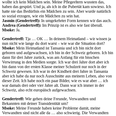
wollte ich kein Mädchen sein. Meine Pflegeeltern wussten das,
haben das gespürt. Und ja, als ich in die Pubertät kam sowieso. Ich
hatte nie das Bedürfnis ein Mädchen zu sein. Aber wurde natürlich
so sozial erzogen, wie ein Mädchen zu sein hat.
Jasmin (Gendertreff):
In umgekehrter Form kennen wir das auch.
Andrea (Gendertreff):
Im Prinzip ist es also wie fast überall.
Msoke:
Ja.
Gendertreff:
Tja … OK … In deinem Heimatland – wir wissen ja
nun nicht wie lange du dort warst – wie war die Situation dort?
Msoke:
Mein Heimatland ist Tansania und ich bin nicht dort
geboren und aufgewachsen, ich bin in der Schweiz geboren. Ich bin
dann für drei Jahre zurück, was am Anfang für ein bisschen
Verwirrung in den Medien sorgte. Ich war drei Jahre dort aber ich
bin dann von der ersten Klasse meiner Schulzeit nur noch in der
Schweiz gewesen. Ich war in der Kindheit drei Jahre in Tansania
aber ich habe da nur noch Ausschnitte aus meinem Leben, also von
dieser Zeit. Ich habe noch ein paar Bilder, wie es war aber … ich
war damals drei oder vier Jahre alt. Dann war ich immer in der
Schweiz, also echt europäisch aufgewachsen.
Gendertreff:
Wie gehen deine Freunde, Verwandten und
Bekannten mit deiner Transidentität um?
Msoke:
Meine Freunde haben keine Probleme damit, meine
Verwandten sind nicht alle da … also schwierig. Die Verwandten