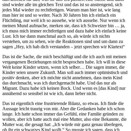
sind wieder alle im gleichen Text und das ist so anstrengend, sich
jedes Mal wieder zu rechtfertigen. Warum man hier ist, wie lang
man hier ist und so weiter. Nach 30 Jahren bin ich einfach ein
Flüchtling, nur weil ich so aussehe, wie ich aussehe. Nur wenn ich
meinen Mund aufmache, merken sie, dass ich Schweizer bin … ja,
ich muss mich immer rechtfertigen und dazu habe ich einfach keine
Lust. Ich tue dann manchmal auch so, als würde ich nichts
verstehen, um zu sehen, wie die Reaktionen sind und um dann zu
sagen „Hey, ich hab dich verstanden – jetzt sprechen wir Klartext“
Das ist die Sache, die mich beschäftigt und die ich auch mit meinen
vergangenen Beziehungen nicht besprochen habe. Ich will in diese
Welt keine Kinder setzen, wenn ich selber… Die sagen immer, die
Kinder seien unsere Zukunft. Man soll auch immer optimistisch und
positiv denken, aber ich möchte nicht annehmen, dass mein Kind
das durchmacht, was ich durchgemacht habe. Und das nur als
Migrant. Dazu habe ich keinen Bock. Und wenn es [das Kind] nur
annähernd so sensibel ist wie ich, dann lieber nicht.
Das ist eigentlich eine frustrierende Bilanz, so etwas. Ich finde die
Aussage leicht traurig von mir. Aber die Gedanken habe ich schon
lange. Ich hatte schon immer das Gefühl, eine Familie gründen zu
wollen, aber ich hatte auch mal eine Mutter, also eine Bekannte, die
Mutter war, die gesagt hat: „Ich würde mir ganz genau überlegen,
ob ihr ein schwarzes Kind wollt.“ So musste ich sagen, dass ich