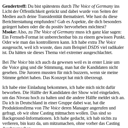
Gendertreff:
Du bist spätestens durch
The Voice of Germany
ins
Licht der Öffentlichkeit gerückt und dabei wurde von Seiten der
Medien auch deine Transidentität thematisiert. Wie hast du diese
Berichterstattung empfunden? Gab es Aspekte, die dich besonders
geärgert haben oder die du positiv hervorheben möchtest?
Msoke:
Also, zu
The Voice of Germany
muss ich ganz klar sagen:
Ein Fernseh-Format ist unberechenbar bis zu einem gewissen Punkt.
Oder wie man das kontrollieren kann. Ich habe extra
The Voice
ausgesucht, weil ich wusste, dass zum Beispiel
DSDS
viel radikaler
ist. Da hätten sie dieses Thema viel extremer ausgeschlachtet.
Bei
The Voice
bin ich auch da gewesen weil es in erster Linie um
die Voice ging und die Stimmung, man hat die Kandidaten nicht
gesehen. Die Juroren mussten für mich buzzern, wenn sie meine
Stimme gehört haben. Das Konzept hat mich überzeugt.
Ich habe eine Einladung bekommen, ich habe mich nicht dafür
beworben. Die Hälfte der Kandidaten der Show wird eingeladen,
um das Niveau hoch zu halten und die andere Hälfte meldet sich an.
Da ich in Deutschland in einer Gruppe dabei war, hat die
Produktionsfirma von
The Voice
deren Manager angerufen und
gefragt, ob wir ohne Casting mitmachen wollen. Das sind so
Background-Informationen. Ich habe gedacht, ich hab nichts zu
verlieren, bin kurz da, um mitzumachen, ohne vorher das Casting