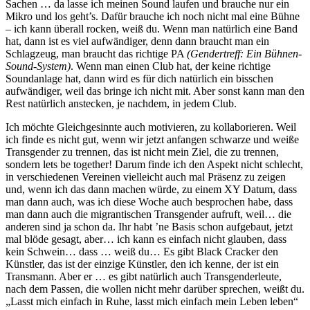
Sachen … da lasse ich meinen Sound laufen und brauche nur ein
Mikro und los geht’s. Dafür brauche ich noch nicht mal eine Bühne
– ich kann überall rocken, weiß du. Wenn man natürlich eine Band
hat, dann ist es viel aufwändiger, denn dann braucht man ein
Schlagzeug, man braucht das richtige PA
(Gendertreff: Ein Bühnen-
Sound-System)
. Wenn man einen Club hat, der keine richtige
Soundanlage hat, dann wird es für dich natürlich ein bisschen
aufwändiger, weil das bringe ich nicht mit. Aber sonst kann man den
Rest natürlich anstecken, je nachdem, in jedem Club.
Ich möchte Gleichgesinnte auch motivieren, zu kollaborieren. Weil
ich finde es nicht gut, wenn wir jetzt anfangen schwarze und weiße
Transgender zu trennen, das ist nicht mein Ziel, die zu trennen,
sondern lets be together! Darum finde ich den Aspekt nicht schlecht,
in verschiedenen Vereinen vielleicht auch mal Präsenz zu zeigen
und, wenn ich das dann machen würde, zu einem XY Datum, dass
man dann auch, was ich diese Woche auch besprochen habe, dass
man dann auch die migrantischen Transgender aufruft, weil… die
anderen sind ja schon da. Ihr habt ’ne Basis schon aufgebaut, jetzt
mal blöde gesagt, aber… ich kann es einfach nicht glauben, dass
kein Schwein… dass … weiß du… Es gibt Black Cracker den
Künstler, das ist der einzige Künstler, den ich kenne, der ist ein
Transmann. Aber er … es gibt natürlich auch Transgenderleute,
nach dem Passen, die wollen nicht mehr darüber sprechen, weißt du.
„Lasst mich einfach in Ruhe, lasst mich einfach mein Leben leben“