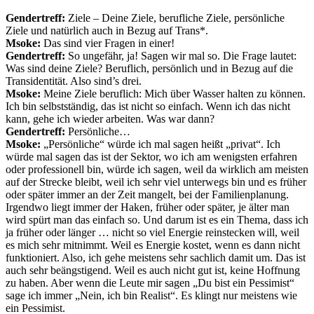
Gendertreff:
Ziele – Deine Ziele, berufliche Ziele, persönliche
Ziele und natürlich auch in Bezug auf Trans*.
Msoke:
Das sind vier Fragen in einer!
Gendertreff:
So ungefähr, ja! Sagen wir mal so. Die Frage lautet:
Was sind deine Ziele? Beruflich, persönlich und in Bezug auf die
Transidentität. Also sind’s drei.
Msoke:
Meine Ziele beruflich: Mich über Wasser halten zu können.
Ich bin selbstständig, das ist nicht so einfach. Wenn ich das nicht
kann, gehe ich wieder arbeiten. Was war dann?
Gendertreff:
Persönliche…
Msoke:
„Persönliche“ würde ich mal sagen heißt „privat“. Ich
würde mal sagen das ist der Sektor, wo ich am wenigsten erfahren
oder professionell bin, würde ich sagen, weil da wirklich am meisten
auf der Strecke bleibt, weil ich sehr viel unterwegs bin und es früher
oder später immer an der Zeit mangelt, bei der Familienplanung.
Irgendwo liegt immer der Haken, früher oder später, je älter man
wird spürt man das einfach so. Und darum ist es ein Thema, dass ich
ja früher oder länger … nicht so viel Energie reinstecken will, weil
es mich sehr mitnimmt. Weil es Energie kostet, wenn es dann nicht
funktioniert. Also, ich gehe meistens sehr sachlich damit um. Das ist
auch sehr beängstigend. Weil es auch nicht gut ist, keine Hoffnung
zu haben. Aber wenn die Leute mir sagen „Du bist ein Pessimist“
sage ich immer „Nein, ich bin Realist“. Es klingt nur meistens wie
ein Pessimist.