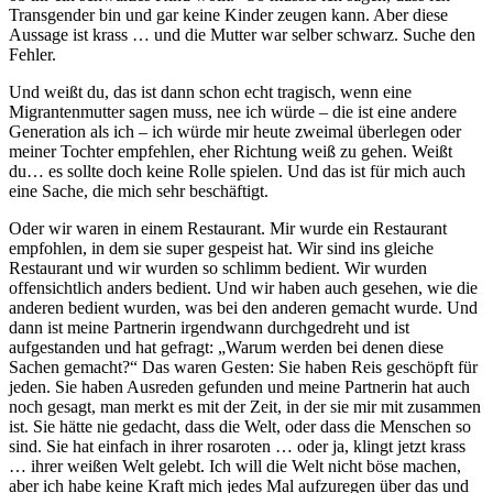
Transgender bin und gar keine Kinder zeugen kann. Aber diese
Aussage ist krass … und die Mutter war selber schwarz. Suche den
Fehler.
Und weißt du, das ist dann schon echt tragisch, wenn eine
Migrantenmutter sagen muss, nee ich würde – die ist eine andere
Generation als ich – ich würde mir heute zweimal überlegen oder
meiner Tochter empfehlen, eher Richtung weiß zu gehen. Weißt
du… es sollte doch keine Rolle spielen. Und das ist für mich auch
eine Sache, die mich sehr beschäftigt.
Oder wir waren in einem Restaurant. Mir wurde ein Restaurant
empfohlen, in dem sie super gespeist hat. Wir sind ins gleiche
Restaurant und wir wurden so schlimm bedient. Wir wurden
offensichtlich anders bedient. Und wir haben auch gesehen, wie die
anderen bedient wurden, was bei den anderen gemacht wurde. Und
dann ist meine Partnerin irgendwann durchgedreht und ist
aufgestanden und hat gefragt: „Warum werden bei denen diese
Sachen gemacht?“ Das waren Gesten: Sie haben Reis geschöpft für
jeden. Sie haben Ausreden gefunden und meine Partnerin hat auch
noch gesagt, man merkt es mit der Zeit, in der sie mir mit zusammen
ist. Sie hätte nie gedacht, dass die Welt, oder dass die Menschen so
sind. Sie hat einfach in ihrer rosaroten … oder ja, klingt jetzt krass
… ihrer weißen Welt gelebt. Ich will die Welt nicht böse machen,
aber ich habe keine Kraft mich jedes Mal aufzuregen über das und