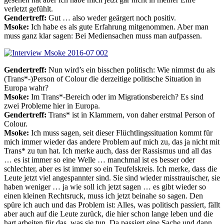
verletzt gefühlt.
Gendertreff:
Gut … also weder geärgert noch positiv.
Msoke:
Ich habe es als gute Erfahrung mitgenommen. Aber man
muss ganz klar sagen: Bei Mediensachen muss man aufpassen.
Gendertreff:
Nun wird’s ein bisschen politisch: Wie nimmst du als
(Trans*-)Person of Colour die derzeitige politische Situation in
Europa wahr?
Msoke:
Im Trans*-Bereich oder im Migrationsbereich? Es sind
zwei Probleme hier in Europa.
Gendertreff:
Trans* ist in Klammern, von daher erstmal Person of
Colour.
Msoke:
Ich muss sagen, seit dieser Flüchtlingssituation kommt für
mich immer wieder das andere Problem auf mich zu, das ja nicht mit
Trans* zu tun hat. Ich merke auch, dass der Rassismus und all das
… es ist immer so eine Welle … manchmal ist es besser oder
schlechter, aber es ist immer so ein Teufelskreis. Ich merke, dass die
Leute jetzt viel angespannter sind. Sie sind wieder misstrauischer, sie
haben weniger … ja wie soll ich jetzt sagen … es gibt wieder so
einen kleinen Rechtsruck, muss ich jetzt beinahe so sagen. Den
spüre ich auch und das Problem ist: Alles, was politisch passiert, fällt
aber auch auf die Leute zurück, die hier schon lange leben und die
hart arbeiten für das, was sie tun. Da passiert eine Sache und dann