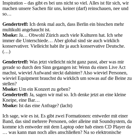
Inspiration – das gibt es bei uns nicht so viel. Alles ist für sich, wir
machen unsere Sachen für uns, keiner (darf) reinschauen, nee und
so…
Gendertreff:
Ich denk mal auch, dass Berlin ein bisschen mehr
multikulti angehaucht ist.
Msoke:
Ja… Obwohl Zürich auch viele Kulturen hat. Ich sehe
immer die Unterschiede… Aber global sind sie auch wirklich
konservativer. Vielleicht habt ihr ja auch konservative Deutsche.
(…)
Gendertreff:
Was jetzt vielleicht nicht ganz passt, aber was mir
gerade so durch den Sinn gegangen ist: Wenn du einen Live Act
machst, wieviel Aufwand steckt dahinter? Also wieviel Personen,
wieviel Equipment brauchst du wirklich um sowas auf die Beine zu
stellen?
Msoke:
Um ein Konzert zu geben?
Gendertreff:
Ja, sagen wir mal so. Ich denke jetzt an eine kleine
Kneipe, eine Bar…
Msoke:
Ist das eine Anfrage? (lacht)
Ich sage, wie es ist. Es gibt zwei Formationen: entweder mit einer
Band, das sind mehrere Personen, oder alleine mit Soundsystem, da
komme ich entweder mit dem Laptop oder hab einen CD Player da
… was kann man noch alles anschließen? Na so elektronische