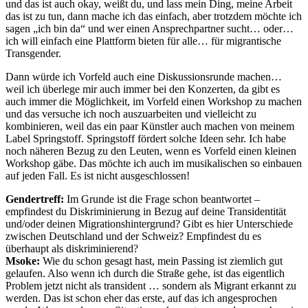
und das ist auch okay, weißt du, und lass mein Ding, meine Arbeit
das ist zu tun, dann mache ich das einfach, aber trotzdem möchte ich
sagen „ich bin da“ und wer einen Ansprechpartner sucht… oder…
ich will einfach eine Plattform bieten für alle… für migrantische
Transgender.
Dann würde ich Vorfeld auch eine Diskussionsrunde machen…
weil ich überlege mir auch immer bei den Konzerten, da gibt es
auch immer die Möglichkeit, im Vorfeld einen Workshop zu machen
und das versuche ich noch auszuarbeiten und vielleicht zu
kombinieren, weil das ein paar Künstler auch machen von meinem
Label Springstoff. Springstoff fördert solche Ideen sehr. Ich habe
noch näheren Bezug zu den Leuten, wenn es Vorfeld einen kleinen
Workshop gäbe. Das möchte ich auch im musikalischen so einbauen
auf jeden Fall. Es ist nicht ausgeschlossen!
Gendertreff:
Im Grunde ist die Frage schon beantwortet –
empfindest du Diskriminierung in Bezug auf deine Transidentität
und/oder deinen Migrationshintergrund? Gibt es hier Unterschiede
zwischen Deutschland und der Schweiz? Empfindest du es
überhaupt als diskriminierend?
Msoke:
Wie du schon gesagt hast, mein Passing ist ziemlich gut
gelaufen. Also wenn ich durch die Straße gehe, ist das eigentlich
Problem jetzt nicht als transident … sondern als Migrant erkannt zu
werden. Das ist schon eher das erste, auf das ich angesprochen