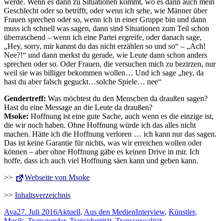
werde. Wenn es dann zu Situationen kommt, wo es dann auch mein
Geschlecht oder so betrifft, oder wenn ich sehe, wie Männer über
Frauen sprechen oder so, wenn ich in einer Gruppe bin und dann
muss ich schnell was sagen, dann sind Situationen zum Teil schon
überraschend – wenn ich eine Partei ergreife, oder danach sage,
„Hey, sorry, mir kannst du das nicht erzählen so und so“ – „Ach!
Nee?!“ und dann merkst du gerade, wie Leute dann schon anders
sprechen oder so. Oder Frauen, die versuchen mich zu bezirzen, nur
weil sie was billiger bekommen wollen… Und ich sage „hey, da
hast du aber falsch geguckt…solche Spiele… nee“
Gendertreff:
Was möchtest du den Menschen da draußen sagen?
Hast du eine Message an die Leute da draußen?
Msoke:
Hoffnung ist eine gute Sache, auch wenn es die einzige ist,
die wir noch haben. Ohne Hoffnung würde ich das alles nicht
machen. Hätte ich die Hoffnung verloren … ich kann nur das sagen.
Das ist keine Garantie für nichts, was wir erreichen wollen oder
können – aber ohne Hoffnung gäbe es keinen Drive in mir. Ich
hoffe, dass ich auch viel Hoffnung säen kann und geben kann.
>>
Webseite von Msoke
>>
Inhaltsverzeichnis
Autor
Veröffentlicht
Kategorien
Schlagwörter
Ava
27. Juli 2016
Aktuell
,
Aus den Medien
Interview
,
Künstler
,
am
Musik
,
Transgender
,
Transidentität
,
Transsexualität