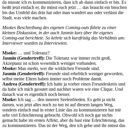
da musste ich es kommunizieren, dass ich ab dann einfach er bin. Es
heißt jetzt einfach er, ihr müsst euch jetzt … das braucht ein bisschen
bis das Umfeld das drin hat oder man wandert aus oder verlässt die
Stadt, was viele machen.
Msokes Beschreibung des eigenen Coming-outs führte zu einer
kleinen Diskussion, in der auch Jasmin kurz über ihr eigenes
Coming-out berichtete. So kehrte sich kurzfristig das Verhältnis um:
Interviewer wurden zu Interviewten.
Msoke:
… und Toleranz?
Jasmin (Gendertreff):
Die Toleranz war immer recht groß,
Akzeptanz ist schon wesentlich weniger vorhanden.
Msoke:
Man merkt, wer die wirklichen Freunde sind.
Jasmin (Gendertreff):
Freunde sind erheblich weniger geworden,
selbst meine Eltern haben immer noch Probleme damit.
Andrea (Gendertreff):
Ich hatte ja vorher einen Freundeskreis und
da habe ich mich geoutet und nachher waren wir eine Clique. Und
danach war es eigentlich noch besser.
Msoke:
Ich sag … den inneren Seelenfrieden. Es geht ja nicht
darum, was jetzt alles noch zu tun ist auf diesem langen Weg,
sondern einfach mal in erster Linie das zu kommunizieren hat mir
sehr viel Erleichterung gebracht. Obwohl ich noch gar nichts
gemacht habe im ersten Affekt, aber du hast eine Erleichterung, das
zu kommunizieren. Das ist der Weg, den ich gehe und ihr müsst das