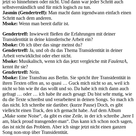
jetzt so hinnehmen oder nicht. Und dann war jeder Schritt auch
selbstverständlich und für mich logisch zu tun.
Jasmin (Gendertreff):
Man macht dann irgendwann einfach einen
Schritt nach dem anderen.
Msoke:
Wenn man bereit dafür ist.
Gendertreff:
Inwieweit fließen die Erfahrungen mit deiner
Transidentität in deine künstlerische Arbeit ein?
Msoke:
Ob ich über das singe meinst du?
Gendertreff:
Ja, und ob du das Thema Transidentität in deiner
Arbeit verwirklichst oder eher nicht.
Msoke:
Musikalisch, wenn ich das jetzt vergleiche mit
FaulenzA
,
kennt ihr sie?
Gendertreff:
Nein.
Msoke:
Eine Transfrau aus Berlin. Sie spricht ihre Transidentität in
ihren Texten offen an, so quasi … Guck mich nicht so an, weil ich
nicht so bin wie ihr das wollt und so. Da habe ich mich dann auch
gefragt … oder … ich habe ihr auch gesagt: Du bist sehr mutig, wie
du die Texte schreibst und verarbeitest in deinen Songs. So mach ich
das nicht. Ich schreibe nie darüber. (kurze Pause) Doch, es gibt
vielleicht einen Track, den ich gemacht habe. Auf dem Album
„Make some Noise“, da gibt es eine Zeile, in der ich schreibe „here I
am, black proud transgender-man“. Das kann ich schon noch sagen,
das ist nicht das Problem. Aber ich singe jetzt nicht einen ganzen
Song non-stop über Transidentität.