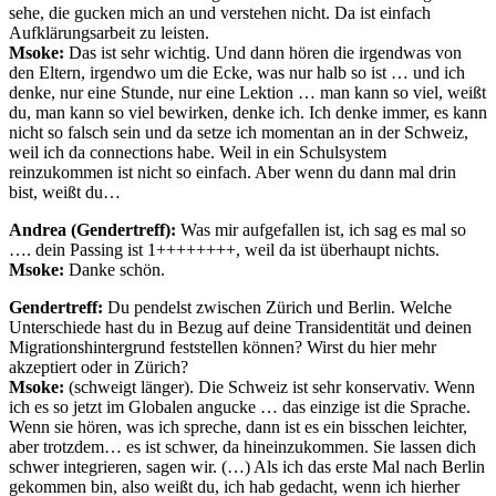
sehe, die gucken mich an und verstehen nicht. Da ist einfach
Aufklärungsarbeit zu leisten.
Msoke:
Das ist sehr wichtig. Und dann hören die irgendwas von
den Eltern, irgendwo um die Ecke, was nur halb so ist … und ich
denke, nur eine Stunde, nur eine Lektion … man kann so viel, weißt
du, man kann so viel bewirken, denke ich. Ich denke immer, es kann
nicht so falsch sein und da setze ich momentan an in der Schweiz,
weil ich da connections habe. Weil in ein Schulsystem
reinzukommen ist nicht so einfach. Aber wenn du dann mal drin
bist, weißt du…
Andrea (Gendertreff):
Was mir aufgefallen ist, ich sag es mal so
…. dein Passing ist 1++++++++, weil da ist überhaupt nichts.
Msoke:
Danke schön.
Gendertreff:
Du pendelst zwischen Zürich und Berlin. Welche
Unterschiede hast du in Bezug auf deine Transidentität und deinen
Migrationshintergrund feststellen können? Wirst du hier mehr
akzeptiert oder in Zürich?
Msoke:
(schweigt länger). Die Schweiz ist sehr konservativ. Wenn
ich es so jetzt im Globalen angucke … das einzige ist die Sprache.
Wenn sie hören, was ich spreche, dann ist es ein bisschen leichter,
aber trotzdem… es ist schwer, da hineinzukommen. Sie lassen dich
schwer integrieren, sagen wir. (…) Als ich das erste Mal nach Berlin
gekommen bin, also weißt du, ich hab gedacht, wenn ich hierher