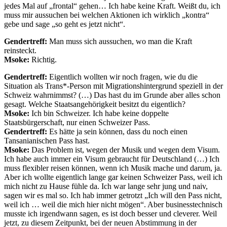
jedes Mal auf „frontal“ gehen… Ich habe keine Kraft. Weißt du, ich
muss mir aussuchen bei welchen Aktionen ich wirklich „kontra“
gebe und sage „so geht es jetzt nicht“.
Gendertreff:
Man muss sich aussuchen, wo man die Kraft
reinsteckt.
Msoke:
Richtig.
Gendertreff:
Eigentlich wollten wir noch fragen, wie du die
Situation als Trans*-Person mit Migrationshintergrund speziell in der
Schweiz wahrnimmst? (…) Das hast du im Grunde aber alles schon
gesagt. Welche Staatsangehörigkeit besitzt du eigentlich?
Msoke:
Ich bin Schweizer. Ich habe keine doppelte
Staatsbürgerschaft, nur einen Schweizer Pass.
Gendertreff:
Es hätte ja sein können, dass du noch einen
Tansanianischen Pass hast.
Msoke:
Das Problem ist, wegen der Musik und wegen dem Visum.
Ich habe auch immer ein Visum gebraucht für Deutschland (…) Ich
muss flexibler reisen können, wenn ich Musik mache und darum, ja.
Aber ich wollte eigentlich lange gar keinen Schweizer Pass, weil ich
mich nicht zu Hause fühle da. Ich war lange sehr jung und naiv,
sagen wir es mal so. Ich hab immer getrotzt „Ich will den Pass nicht,
weil ich … weil die mich hier nicht mögen“. Aber businesstechnisch
musste ich irgendwann sagen, es ist doch besser und cleverer. Weil
jetzt, zu diesem Zeitpunkt, bei der neuen Abstimmung in der