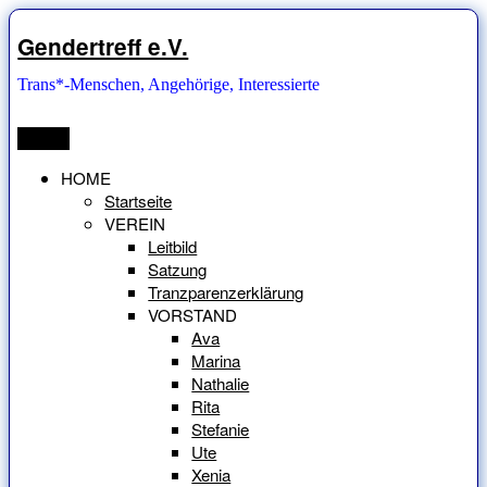
Zum
Inhalt
Gendertreff e.V.
springen
Trans*-Menschen, Angehörige, Interessierte
Menü
HOME
Startseite
VEREIN
Leitbild
Satzung
Tranzparenzerklärung
VORSTAND
Ava
Marina
Nathalie
Rita
Stefanie
Ute
Xenia