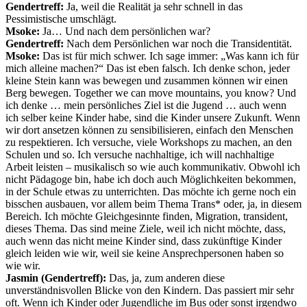
Gendertreff:
Ja, weil die Realität ja sehr schnell in das
Pessimistische umschlägt.
Msoke:
Ja… Und nach dem persönlichen war?
Gendertreff:
Nach dem Persönlichen war noch die Transidentität.
Msoke:
Das ist für mich schwer. Ich sage immer: „Was kann ich für
mich alleine machen?“ Das ist eben falsch. Ich denke schon, jeder
kleine Stein kann was bewegen und zusammen können wir einen
Berg bewegen. Together we can move mountains, you know? Und
ich denke … mein persönliches Ziel ist die Jugend … auch wenn
ich selber keine Kinder habe, sind die Kinder unsere Zukunft. Wenn
wir dort ansetzen können zu sensibilisieren, einfach den Menschen
zu respektieren. Ich versuche, viele Workshops zu machen, an den
Schulen und so. Ich versuche nachhaltige, ich will nachhaltige
Arbeit leisten – musikalisch so wie auch kommunikativ. Obwohl ich
nicht Pädagoge bin, habe ich doch auch Möglichkeiten bekommen,
in der Schule etwas zu unterrichten. Das möchte ich gerne noch ein
bisschen ausbauen, vor allem beim Thema Trans* oder, ja, in diesem
Bereich. Ich möchte Gleichgesinnte finden, Migration, transident,
dieses Thema. Das sind meine Ziele, weil ich nicht möchte, dass,
auch wenn das nicht meine Kinder sind, dass zukünftige Kinder
gleich leiden wie wir, weil sie keine Ansprechpersonen haben so
wie wir.
Jasmin (Gendertreff):
Das, ja, zum anderen diese
unverständnisvollen Blicke von den Kindern. Das passiert mir sehr
oft. Wenn ich Kinder oder Jugendliche im Bus oder sonst irgendwo