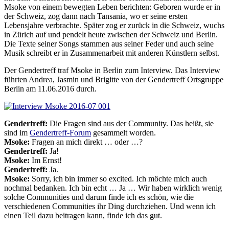
Msoke von einem bewegten Leben berichten: Geboren wurde er in
der Schweiz, zog dann nach Tansania, wo er seine ersten
Lebensjahre verbrachte. Später zog er zurück in die Schweiz, wuchs
in Zürich auf und pendelt heute zwischen der Schweiz und Berlin.
Die Texte seiner Songs stammen aus seiner Feder und auch seine
Musik schreibt er in Zusammenarbeit mit anderen Künstlern selbst.
Der Gendertreff traf Msoke in Berlin zum Interview. Das Interview
führten Andrea, Jasmin und Brigitte von der Gendertreff Ortsgruppe
Berlin am 11.06.2016 durch.
Gendertreff:
Die Fragen sind aus der Community. Das heißt, sie
sind im
Gendertreff-Forum
gesammelt worden.
Msoke:
Fragen an mich direkt … oder …?
Gendertreff:
Ja!
Msoke:
Im Ernst!
Gendertreff:
Ja.
Msoke:
Sorry, ich bin immer so excited. Ich möchte mich auch
nochmal bedanken. Ich bin echt … Ja … Wir haben wirklich wenig
solche Communities und darum finde ich es schön, wie die
verschiedenen Communities ihr Ding durchziehen. Und wenn ich
einen Teil dazu beitragen kann, finde ich das gut.