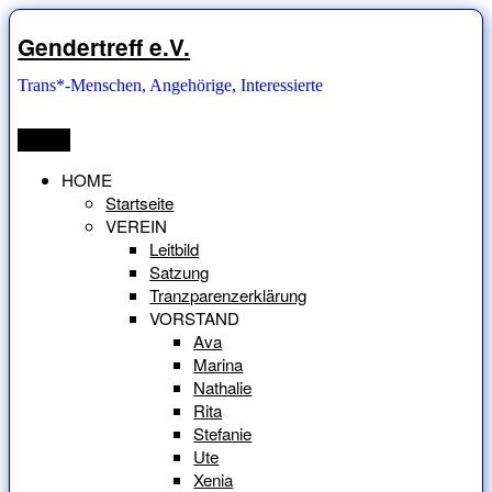
Zum
Inhalt
Gendertreff e.V.
springen
Trans*-Menschen, Angehörige, Interessierte
Menü
HOME
Startseite
VEREIN
Leitbild
Satzung
Tranzparenzerklärung
VORSTAND
Ava
Marina
Nathalie
Rita
Stefanie
Ute
Xenia