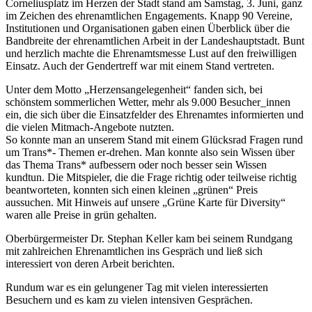
Corneliusplatz im Herzen der Stadt stand am Samstag, 3. Juni, ganz
im Zeichen des ehrenamtlichen Engagements. Knapp 90 Vereine,
Institutionen und Organisationen gaben einen Überblick über die
Bandbreite der ehrenamtlichen Arbeit in der Landeshauptstadt. Bunt
und herzlich machte die Ehrenamtsmesse Lust auf den freiwilligen
Einsatz. Auch der Gendertreff war mit einem Stand vertreten.
Unter dem Motto „Herzensangelegenheit“ fanden sich, bei
schönstem sommerlichen Wetter, mehr als 9.000 Besucher_innen
ein, die sich über die Einsatzfelder des Ehrenamtes informierten und
die vielen Mitmach-Angebote nutzten.
So konnte man an unserem Stand mit einem Glücksrad Fragen rund
um Trans*- Themen er-drehen. Man konnte also sein Wissen über
das Thema Trans* aufbessern oder noch besser sein Wissen
kundtun. Die Mitspieler, die die Frage richtig oder teilweise richtig
beantworteten, konnten sich einen kleinen „grünen“ Preis
aussuchen. Mit Hinweis auf unsere „Grüne Karte für Diversity“
waren alle Preise in grün gehalten.
Oberbürgermeister Dr. Stephan Keller kam bei seinem Rundgang
mit zahlreichen Ehrenamtlichen ins Gespräch und ließ sich
interessiert von deren Arbeit berichten.
Rundum war es ein gelungener Tag mit vielen interessierten
Besuchern und es kam zu vielen intensiven Gesprächen.