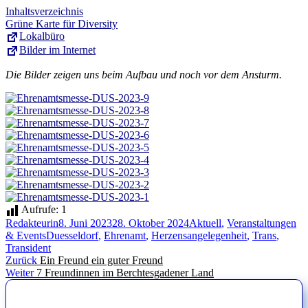
Inhaltsverzeichnis
Grüne Karte für Diversity
Lokalbüro
Bilder im Internet
Die Bilder zeigen uns beim Aufbau und noch vor dem Ansturm.
Aufrufe:
1
Autor
Veröffentlicht
Kategorien
Redakteurin
8. Juni 2023
28. Oktober 2024
Aktuell
,
Veranstaltungen
Schlagwörter
am
& Events
Duesseldorf
,
Ehrenamt
,
Herzensangelegenheit
,
Trans
,
Transident
Beitragsnavigation
Vorheriger
Zurück
Ein Freund ein guter Freund
Nächster
Beitrag:
Weiter
7 Freundinnen im Berchtesgadener Land
Beitrag: