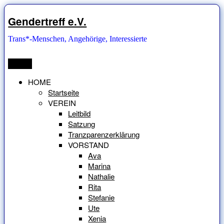
Zum
Inhalt
Gendertreff e.V.
springen
Trans*-Menschen, Angehörige, Interessierte
Menü
HOME
Startseite
VEREIN
Leitbild
Satzung
Tranzparenzerklärung
VORSTAND
Ava
Marina
Nathalie
Rita
Stefanie
Ute
Xenia