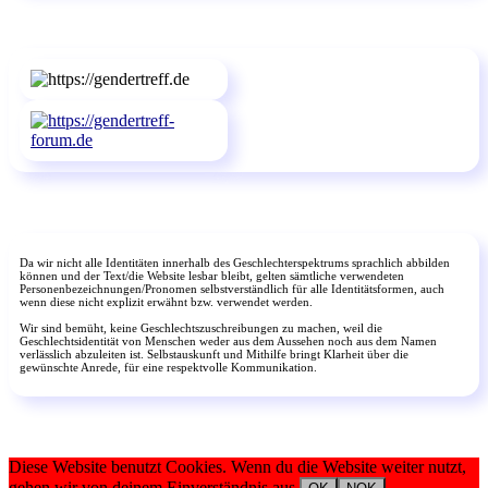
Da wir nicht alle Identitäten innerhalb des Geschlechterspektrums sprachlich abbilden
können und der Text/die Website lesbar bleibt, gelten sämtliche verwendeten
Personenbezeichnungen/Pronomen selbstverständlich für alle Identitätsformen, auch
wenn diese nicht explizit erwähnt bzw. verwendet werden.
Wir sind bemüht, keine Geschlechtszuschreibungen zu machen, weil die
Geschlechtsidentität von Menschen weder aus dem Aussehen noch aus dem Namen
verlässlich abzuleiten ist. Selbstauskunft und Mithilfe bringt Klarheit über die
gewünschte Anrede, für eine respektvolle Kommunikation.
Diese Website benutzt Cookies. Wenn du die Website weiter nutzt,
gehen wir von deinem Einverständnis aus.