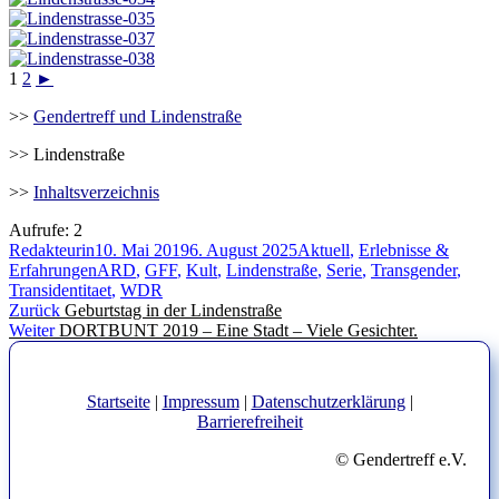
1
2
►
>>
Gendertreff und Lindenstraße
>> Lindenstraße
>>
Inhaltsverzeichnis
Aufrufe:
2
Autor
Veröffentlicht
Kategorien
Redakteurin
10. Mai 2019
6. August 2025
Aktuell
,
Erlebnisse &
am
Schlagwörter
Erfahrungen
ARD
,
GFF
,
Kult
,
Lindenstraße
,
Serie
,
Transgender
,
Transidentitaet
,
WDR
Beitragsnavigation
Vorheriger
Zurück
Geburtstag in der Lindenstraße
Nächster
Beitrag:
Weiter
DORTBUNT 2019 – Eine Stadt – Viele Gesichter.
Beitrag:
Startseite
|
Impressum
|
Datenschutzerklärung
|
Barrierefreiheit
© Gendertreff e.V.