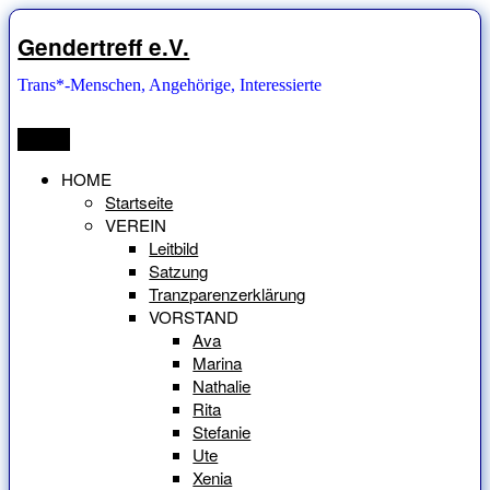
Zum
Inhalt
Gendertreff e.V.
springen
Trans*-Menschen, Angehörige, Interessierte
Menü
HOME
Startseite
VEREIN
Leitbild
Satzung
Tranzparenzerklärung
VORSTAND
Ava
Marina
Nathalie
Rita
Stefanie
Ute
Xenia