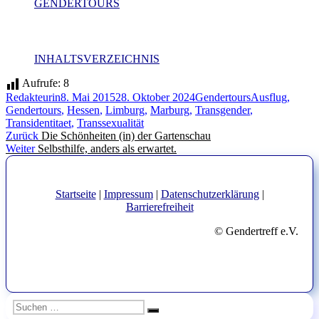
GENDERTOURS
INHALTSVERZEICHNIS
Aufrufe:
8
Autor
Veröffentlicht
Kategorien
Schlagwörter
Redakteurin
8. Mai 2015
28. Oktober 2024
Gendertours
Ausflug
,
am
Gendertours
,
Hessen
,
Limburg
,
Marburg
,
Transgender
,
Transidentitaet
,
Transsexualität
Beitragsnavigation
Vorheriger
Zurück
Die Schönheiten (in) der Gartenschau
Nächster
Beitrag:
Weiter
Selbsthilfe, anders als erwartet.
Beitrag:
Startseite
|
Impressum
|
Datenschutzerklärung
|
Barrierefreiheit
© Gendertreff e.V.
Suchen
Suchen
nach: