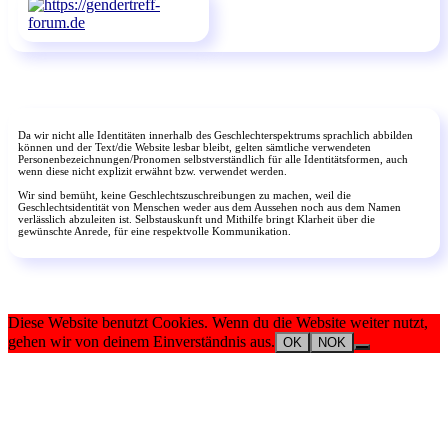
Da wir nicht alle Identitäten innerhalb des Geschlechterspektrums sprachlich abbilden
können und der Text/die Website lesbar bleibt, gelten sämtliche verwendeten
Personenbezeichnungen/Pronomen selbstverständlich für alle Identitätsformen, auch
wenn diese nicht explizit erwähnt bzw. verwendet werden.
Wir sind bemüht, keine Geschlechtszuschreibungen zu machen, weil die
Geschlechtsidentität von Menschen weder aus dem Aussehen noch aus dem Namen
verlässlich abzuleiten ist. Selbstauskunft und Mithilfe bringt Klarheit über die
gewünschte Anrede, für eine respektvolle Kommunikation.
Diese Website benutzt Cookies. Wenn du die Website weiter nutzt,
gehen wir von deinem Einverständnis aus.
OK
NOK