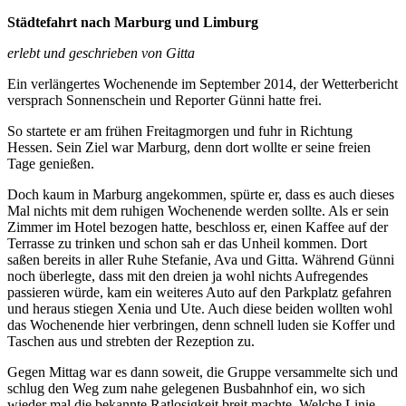
Städtefahrt nach Marburg und Limburg
erlebt und geschrieben von Gitta
Ein verlängertes Wochenende im September 2014, der Wetterbericht
versprach Sonnenschein und Reporter Günni hatte frei.
So startete er am frühen Freitagmorgen und fuhr in Richtung
Hessen. Sein Ziel war Marburg, denn dort wollte er seine freien
Tage genießen.
Doch kaum in Marburg angekommen, spürte er, dass es auch dieses
Mal nichts mit dem ruhigen Wochenende werden sollte. Als er sein
Zimmer im Hotel bezogen hatte, beschloss er, einen Kaffee auf der
Terrasse zu trinken und schon sah er das Unheil kommen. Dort
saßen bereits in aller Ruhe Stefanie, Ava und Gitta. Während Günni
noch überlegte, dass mit den dreien ja wohl nichts Aufregendes
passieren würde, kam ein weiteres Auto auf den Parkplatz gefahren
und heraus stiegen Xenia und Ute. Auch diese beiden wollten wohl
das Wochenende hier verbringen, denn schnell luden sie Koffer und
Taschen aus und strebten der Rezeption zu.
Gegen Mittag war es dann soweit, die Gruppe versammelte sich und
schlug den Weg zum nahe gelegenen Busbahnhof ein, wo sich
wieder mal die bekannte Ratlosigkeit breit machte. Welche Linie