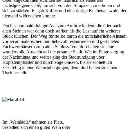
Oben angekommen stürmten sie natürlich als erstes das
nächstgelegene Café, um sich von den Strapazen zu erholen und
sich zu stärken. Es gab Kaffee und eine riesige Kuchenauswahl, der
niemand widerstehen konnte.
Doch schon bald drängte Ava zum Aufbruch, denn die Gier nach
alten Steinen war dann doch stärker, als die Lust auf ein weiteres
Stück Kuchen. Der Weg führte sie durch die mittelalterliche Altstadt
vorbei an malerischen und liebevoll restaurierten und gestalteten
Fachwerkhäusern zum alten Schloss. Von dort hatten sie eine
wundervolle Aussicht auf die gesamte Stadt. Wie im Fluge verging
der Nachmittag und weiter ging der Stadtrundgang über
Kopfsteinpflaster und durch enge Gassen, bis sie schließlich
zielstrebig in eine Weinstube gingen, denn dort hatten sie einen
Tisch bestellt.
Im „Weinlädle“ nahmen sie Platz,
bestellten sich einen guten Wein oder