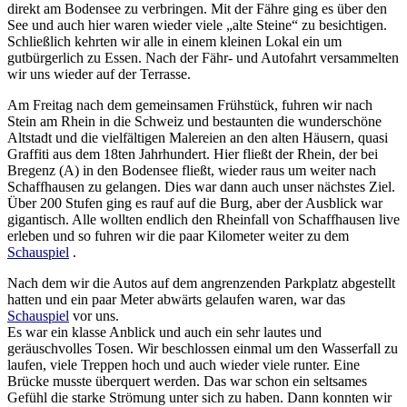
direkt am Bodensee zu verbringen. Mit der Fähre ging es über den
See und auch hier waren wieder viele „alte Steine“ zu besichtigen.
Schließlich kehrten wir alle in einem kleinen Lokal ein um
gutbürgerlich zu Essen. Nach der Fähr- und Autofahrt versammelten
wir uns wieder auf der Terrasse.
Am Freitag nach dem gemeinsamen Frühstück, fuhren wir nach
Stein am Rhein in die Schweiz und bestaunten die wunderschöne
Altstadt und die vielfältigen Malereien an den alten Häusern, quasi
Graffiti aus dem 18ten Jahrhundert. Hier fließt der Rhein, der bei
Bregenz (A) in den Bodensee fließt, wieder raus um weiter nach
Schaffhausen zu gelangen. Dies war dann auch unser nächstes Ziel.
Über 200 Stufen ging es rauf auf die Burg, aber der Ausblick war
gigantisch. Alle wollten endlich den Rheinfall von Schaffhausen live
erleben und so fuhren wir die paar Kilometer weiter zu dem
Schauspiel
.
Nach dem wir die Autos auf dem angrenzenden Parkplatz abgestellt
hatten und ein paar Meter abwärts gelaufen waren, war das
Schauspiel
vor uns.
Es war ein klasse Anblick und auch ein sehr lautes und
geräuschvolles Tosen. Wir beschlossen einmal um den Wasserfall zu
laufen, viele Treppen hoch und auch wieder viele runter. Eine
Brücke musste überquert werden. Das war schon ein seltsames
Gefühl die starke Strömung unter sich zu haben. Dann konnten wir