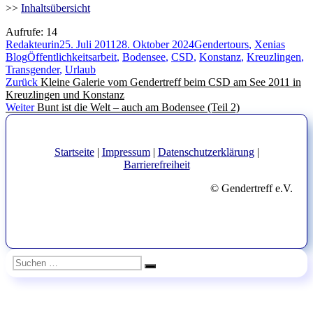
>>
Inhaltsübersicht
Aufrufe:
14
Autor
Veröffentlicht
Kategorien
Redakteurin
25. Juli 2011
28. Oktober 2024
Gendertours
,
Xenias
Schlagwörter
am
Blog
Öffentlichkeitsarbeit
,
Bodensee
,
CSD
,
Konstanz
,
Kreuzlingen
,
Transgender
,
Urlaub
Beitragsnavigation
Vorheriger
Zurück
Kleine Galerie vom Gendertreff beim CSD am See 2011 in
Beitrag:
Kreuzlingen und Konstanz
Nächster
Weiter
Bunt ist die Welt – auch am Bodensee (Teil 2)
Beitrag:
Startseite
|
Impressum
|
Datenschutzerklärung
|
Barrierefreiheit
© Gendertreff e.V.
Suchen
Suchen
nach: