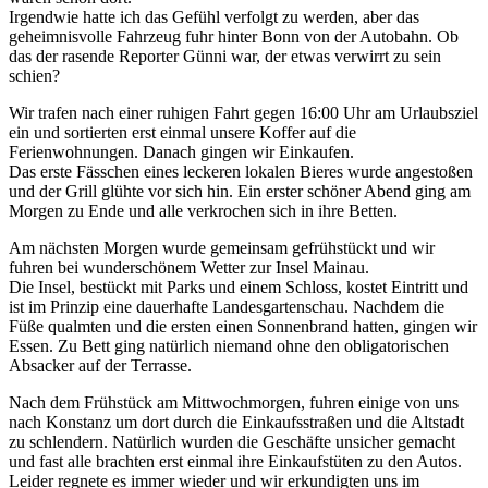
Irgendwie hatte ich das Gefühl verfolgt zu werden, aber das
geheimnisvolle Fahrzeug fuhr hinter Bonn von der Autobahn. Ob
das der rasende Reporter Günni war, der etwas verwirrt zu sein
schien?
Wir trafen nach einer ruhigen Fahrt gegen 16:00 Uhr am Urlaubsziel
ein und sortierten erst einmal unsere Koffer auf die
Ferienwohnungen. Danach gingen wir Einkaufen.
Das erste Fässchen eines leckeren lokalen Bieres wurde angestoßen
und der Grill glühte vor sich hin. Ein erster schöner Abend ging am
Morgen zu Ende und alle verkrochen sich in ihre Betten.
Am nächsten Morgen wurde gemeinsam gefrühstückt und wir
fuhren bei wunderschönem Wetter zur Insel Mainau.
Die Insel, bestückt mit Parks und einem Schloss, kostet Eintritt und
ist im Prinzip eine dauerhafte Landesgartenschau. Nachdem die
Füße qualmten und die ersten einen Sonnenbrand hatten, gingen wir
Essen. Zu Bett ging natürlich niemand ohne den obligatorischen
Absacker auf der Terrasse.
Nach dem Frühstück am Mittwochmorgen, fuhren einige von uns
nach Konstanz um dort durch die Einkaufsstraßen und die Altstadt
zu schlendern. Natürlich wurden die Geschäfte unsicher gemacht
und fast alle brachten erst einmal ihre Einkaufstüten zu den Autos.
Leider regnete es immer wieder und wir erkundigten uns im