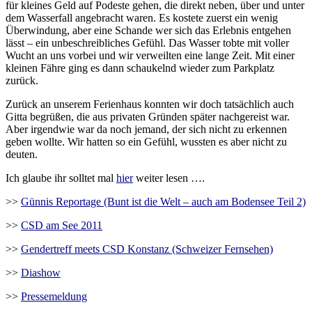
für kleines Geld auf Podeste gehen, die direkt neben, über und unter
dem Wasserfall angebracht waren. Es kostete zuerst ein wenig
Überwindung, aber eine Schande wer sich das Erlebnis entgehen
lässt – ein unbeschreibliches Gefühl. Das Wasser tobte mit voller
Wucht an uns vorbei und wir verweilten eine lange Zeit. Mit einer
kleinen Fähre ging es dann schaukelnd wieder zum Parkplatz
zurück.
Zurück an unserem Ferienhaus konnten wir doch tatsächlich auch
Gitta begrüßen, die aus privaten Gründen später nachgereist war.
Aber irgendwie war da noch jemand, der sich nicht zu erkennen
geben wollte. Wir hatten so ein Gefühl, wussten es aber nicht zu
deuten.
Ich glaube ihr solltet mal
hier
weiter lesen ….
>>
Günnis Reportage (Bunt ist die Welt – auch am Bodensee Teil 2)
>>
CSD am See 2011
>>
Gendertreff meets CSD Konstanz (Schweizer Fernsehen)
>>
Diashow
>>
Pressemeldung