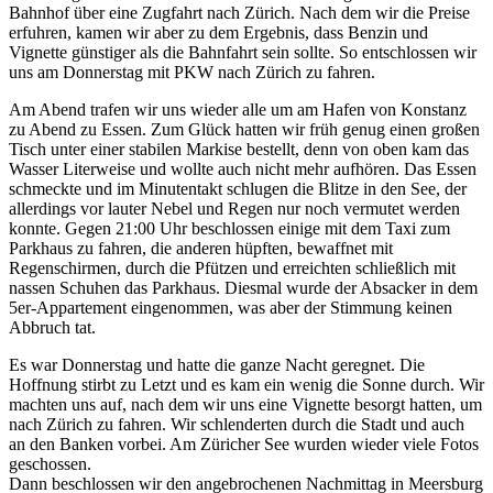
Bahnhof über eine Zugfahrt nach Zürich. Nach dem wir die Preise
erfuhren, kamen wir aber zu dem Ergebnis, dass Benzin und
Vignette günstiger als die Bahnfahrt sein sollte. So entschlossen wir
uns am Donnerstag mit PKW nach Zürich zu fahren.
Am Abend trafen wir uns wieder alle um am Hafen von Konstanz
zu Abend zu Essen. Zum Glück hatten wir früh genug einen großen
Tisch unter einer stabilen Markise bestellt, denn von oben kam das
Wasser Literweise und wollte auch nicht mehr aufhören. Das Essen
schmeckte und im Minutentakt schlugen die Blitze in den See, der
allerdings vor lauter Nebel und Regen nur noch vermutet werden
konnte. Gegen 21:00 Uhr beschlossen einige mit dem Taxi zum
Parkhaus zu fahren, die anderen hüpften, bewaffnet mit
Regenschirmen, durch die Pfützen und erreichten schließlich mit
nassen Schuhen das Parkhaus. Diesmal wurde der Absacker in dem
5er-Appartement eingenommen, was aber der Stimmung keinen
Abbruch tat.
Es war Donnerstag und hatte die ganze Nacht geregnet. Die
Hoffnung stirbt zu Letzt und es kam ein wenig die Sonne durch. Wir
machten uns auf, nach dem wir uns eine Vignette besorgt hatten, um
nach Zürich zu fahren. Wir schlenderten durch die Stadt und auch
an den Banken vorbei. Am Züricher See wurden wieder viele Fotos
geschossen.
Dann beschlossen wir den angebrochenen Nachmittag in Meersburg