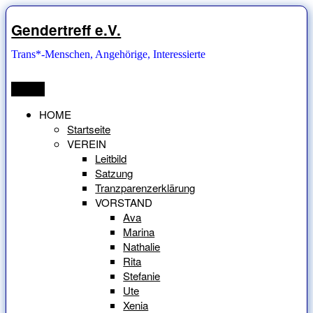
Zum
Inhalt
Gendertreff e.V.
springen
Trans*-Menschen, Angehörige, Interessierte
Menü
HOME
Startseite
VEREIN
Leitbild
Satzung
Tranzparenzerklärung
VORSTAND
Ava
Marina
Nathalie
Rita
Stefanie
Ute
Xenia