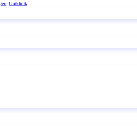
gen
,
Uniklinik