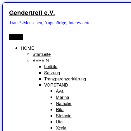
Zum
Inhalt
Gendertreff e.V.
springen
Trans*-Menschen, Angehörige, Interessierte
Menü
HOME
Startseite
VEREIN
Leitbild
Satzung
Tranzparenzerklärung
VORSTAND
Ava
Marina
Nathalie
Rita
Stefanie
Ute
Xenia