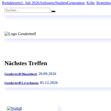
Autor
Veröffentlicht
Kategorien
Schlagwörter
Redakteurin
1. Juli 2026
Anfragen/Studien
Generation
,
Köln
,
Regenbo
Projekt
am
„Generation
Suchen
Regenbogen“
Suchen
nach:
2026“
Nächstes Treffen
20.09.2026
Gendertreff Düsseldorf:
05.12.2026
Gendertreff Leverkusen: