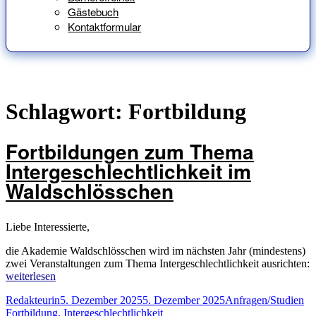
Gästebuch
Kontaktformular
Schlagwort:
Fortbildung
Fortbildungen zum Thema
Intergeschlechtlichkeit im
Waldschlösschen
Liebe Interessierte,
die Akademie Waldschlösschen wird im nächsten Jahr (mindestens)
zwei Veranstaltungen zum Thema Intergeschlechtlichkeit ausrichten:
„Fortbildungen
weiterlesen
zum
Autor
Veröffentlicht
Kategorien
Sc
Redakteurin
5. Dezember 2025
5. Dezember 2025
Anfragen/Studien
Thema
am
Fortbildung
,
Intergeschlechtlichkeit
Intergeschlechtlichkeit