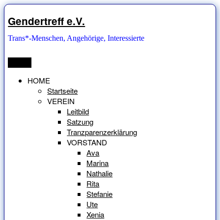
Zum
Inhalt
Gendertreff e.V.
springen
Trans*-Menschen, Angehörige, Interessierte
Menü
HOME
Startseite
VEREIN
Leitbild
Satzung
Tranzparenzerklärung
VORSTAND
Ava
Marina
Nathalie
Rita
Stefanie
Ute
Xenia