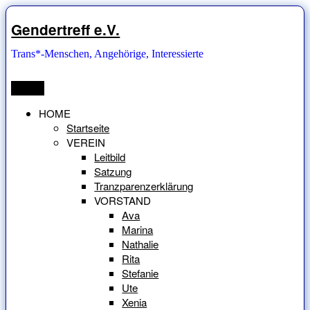
Zum
Inhalt
Gendertreff e.V.
springen
Trans*-Menschen, Angehörige, Interessierte
Menü
HOME
Startseite
VEREIN
Leitbild
Satzung
Tranzparenzerklärung
VORSTAND
Ava
Marina
Nathalie
Rita
Stefanie
Ute
Xenia