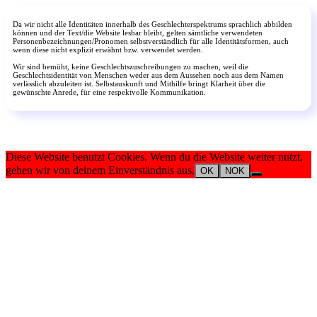
Da wir nicht alle Identitäten innerhalb des Geschlechterspektrums sprachlich abbilden
können und der Text/die Website lesbar bleibt, gelten sämtliche verwendeten
Personenbezeichnungen/Pronomen selbstverständlich für alle Identitätsformen, auch
wenn diese nicht explizit erwähnt bzw. verwendet werden.
Wir sind bemüht, keine Geschlechtszuschreibungen zu machen, weil die
Geschlechtsidentität von Menschen weder aus dem Aussehen noch aus dem Namen
verlässlich abzuleiten ist. Selbstauskunft und Mithilfe bringt Klarheit über die
gewünschte Anrede, für eine respektvolle Kommunikation.
Diese Website benutzt Cookies. Wenn du die Website weiter nutzt,
gehen wir von deinem Einverständnis aus.
OK
NOK