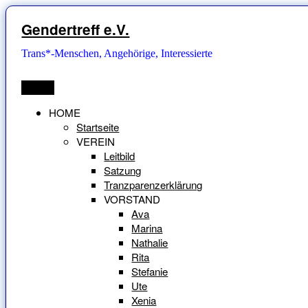
Zum
Inhalt
Gendertreff e.V.
springen
Trans*-Menschen, Angehörige, Interessierte
Menü
HOME
Startseite
VEREIN
Leitbild
Satzung
Tranzparenzerklärung
VORSTAND
Ava
Marina
Nathalie
Rita
Stefanie
Ute
Xenia