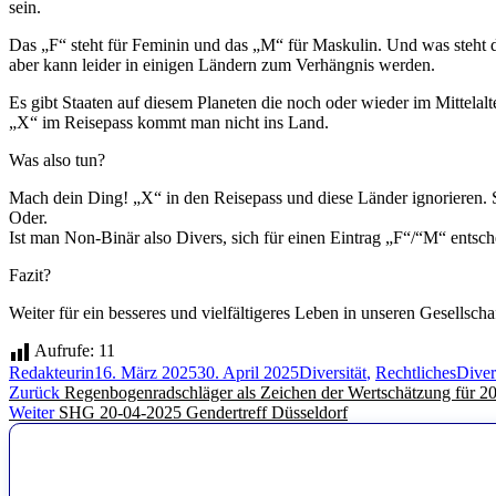
sein.
Das „F“ steht für Feminin und das „M“ für Maskulin. Und was steht d
aber kann leider in einigen Ländern zum Verhängnis werden.
Es gibt Staaten auf diesem Planeten die noch oder wieder im Mittelal
„X“ im Reisepass kommt man nicht ins Land.
Was also tun?
Mach dein Ding! „X“ in den Reisepass und diese Länder ignorieren. S
Oder.
Ist man Non-Binär also Divers, sich für einen Eintrag „F“/“M“ entsch
Fazit?
Weiter für ein besseres und vielfältigeres Leben in unseren Gesellsc
Aufrufe:
11
Autor
Veröffentlicht
Kategorien
Schla
Redakteurin
16. März 2025
30. April 2025
Diversität
,
Rechtliches
Diver
Beitragsnavigation
Vorheriger
am
Zurück
Regenbogenradschläger als Zeichen der Wertschätzung für 20 
Nächster
Beitrag:
Weiter
SHG 20-04-2025 Gendertreff Düsseldorf
Beitrag: