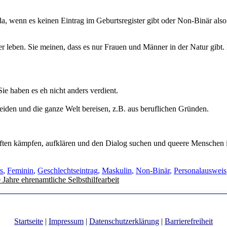
a, wenn es keinen Eintrag im Geburtsregister gibt oder Non-Binär also
ter leben. Sie meinen, dass es nur Frauen und Männer in der Natur gibt.
ie haben es eh nicht anders verdient.
eiden und die ganze Welt bereisen, z.B. aus beruflichen Gründen.
haften kämpfen, aufklären und den Dialog suchen und queere Menschen i
gwörter
s
,
Feminin
,
Geschlechtseintrag
,
Maskulin
,
Non-Binär
,
Personalausweis
Jahre ehrenamtliche Selbsthilfearbeit
Startseite
|
Impressum
|
Datenschutzerklärung
|
Barrierefreiheit