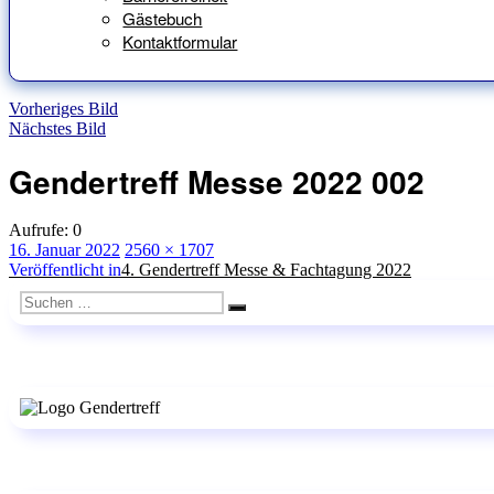
Gästebuch
Kontaktformular
Vorheriges Bild
Nächstes Bild
Gendertreff Messe 2022 002
Aufrufe:
0
Veröffentlicht
Originalgröße
16. Januar 2022
2560 × 1707
am
Beitragsnavigation
Veröffentlicht in
4. Gendertreff Messe & Fachtagung 2022
Suchen
Suchen
nach: