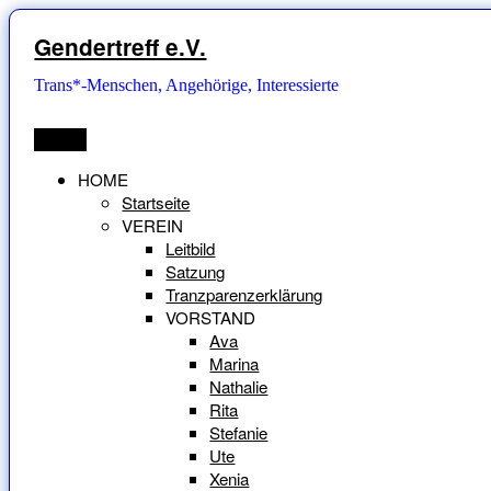
Zum
Inhalt
Gendertreff e.V.
springen
Trans*-Menschen, Angehörige, Interessierte
Menü
HOME
Startseite
VEREIN
Leitbild
Satzung
Tranzparenzerklärung
VORSTAND
Ava
Marina
Nathalie
Rita
Stefanie
Ute
Xenia