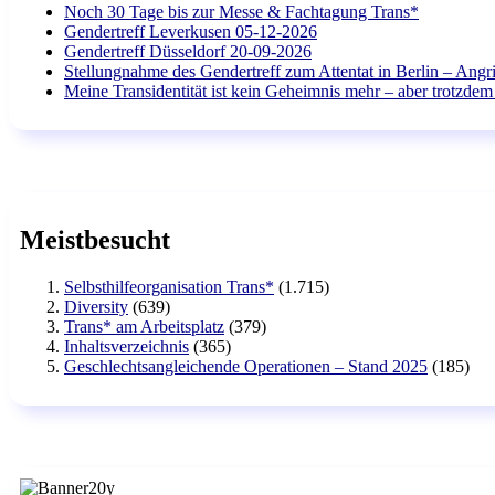
Noch 30 Tage bis zur Messe & Fachtagung Trans*
Gendertreff Leverkusen 05-12-2026
Gendertreff Düsseldorf 20-09-2026
Stellungnahme des Gendertreff zum Attentat in Berlin – Angri
Meine Transidentität ist kein Geheimnis mehr – aber trotzdem 
Meistbesucht
Selbsthilfeorganisation Trans*
(1.715)
Diversity
(639)
Trans* am Arbeitsplatz
(379)
Inhaltsverzeichnis
(365)
Geschlechtsangleichende Operationen – Stand 2025
(185)