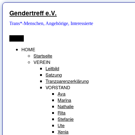
Zum
Inhalt
Gendertreff e.V.
springen
Trans*-Menschen, Angehörige, Interessierte
Menü
HOME
Startseite
VEREIN
Leitbild
Satzung
Tranzparenzerklärung
VORSTAND
Ava
Marina
Nathalie
Rita
Stefanie
Ute
Xenia