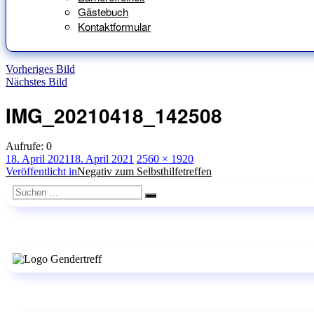
Gästebuch
Kontaktformular
Vorheriges Bild
Nächstes Bild
IMG_20210418_142508
Aufrufe:
0
Veröffentlicht
Originalgröße
18. April 2021
18. April 2021
2560 × 1920
am
Beitragsnavigation
Veröffentlicht in
Negativ zum Selbsthilfetreffen
Suchen
Suchen
nach: