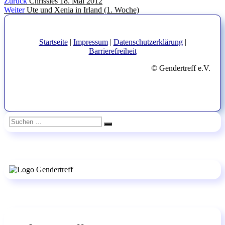
Beitragsnavigation
Vorheriger
Zurück
Chrissies 18. Mai 2012
Nächster
Beitrag:
Weiter
Ute und Xenia in Irland (1. Woche)
Beitrag:
Startseite
|
Impressum
|
Datenschutzerklärung
|
Barrierefreiheit
© Gendertreff e.V.
Suchen
Suchen
nach: