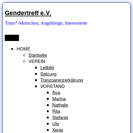
Zum
Inhalt
Gendertreff e.V.
springen
Trans*-Menschen, Angehörige, Interessierte
Menü
HOME
Startseite
VEREIN
Leitbild
Satzung
Tranzparenzerklärung
VORSTAND
Ava
Marina
Nathalie
Rita
Stefanie
Ute
Xenia