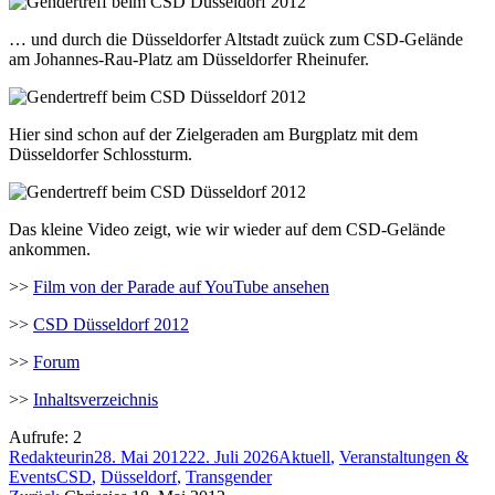
… und durch die Düsseldorfer Altstadt zuück zum CSD-Gelände
am Johannes-Rau-Platz am Düsseldorfer Rheinufer.
Hier sind schon auf der Zielgeraden am Burgplatz mit dem
Düsseldorfer Schlossturm.
Das kleine Video zeigt, wie wir wieder auf dem CSD-Gelände
ankommen.
>>
Film von der Parade auf YouTube ansehen
>>
CSD Düsseldorf 2012
>>
Forum
>>
Inhaltsverzeichnis
Aufrufe:
2
Autor
Veröffentlicht
Kategorien
Redakteurin
28. Mai 2012
22. Juli 2026
Aktuell
,
Veranstaltungen &
Schlagwörter
am
Events
CSD
,
Düsseldorf
,
Transgender