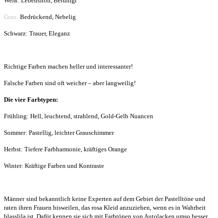
Weiß: Lebensfroh, Beruhigt
Grau:
Bedrückend, Nebelig
Schwarz: Trauer, Eleganz
Richtige Farben machen heller und interessanter!
Falsche Farben sind oft weicher – aber langweilig!
Die vier Farbtypen:
Frühling: Hell, leuchtend, strahlend, Gold-Gelb Nuancen
Sommer: Pastellig, leichter Grauschimmer
Herbst: Tiefere Farbharmonie, kräftiges Orange
Winter: Kräftige Farben und Kontraste
Männer
sind bekanntlich keine Experten auf dem Gebiet der Pastelltöne und
raten ihren Frauen bisweilen, das rosa Kleid anzuziehen, wenn es in Wahrheit
blasslila ist. Dafür kennen sie sich mit Farbtönen von Autolacken umso besser