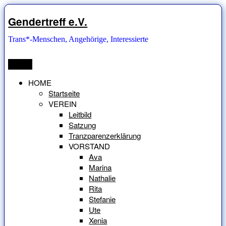
Zum
Inhalt
Gendertreff e.V.
springen
Trans*-Menschen, Angehörige, Interessierte
Menü
HOME
Startseite
VEREIN
Leitbild
Satzung
Tranzparenzerklärung
VORSTAND
Ava
Marina
Nathalie
Rita
Stefanie
Ute
Xenia