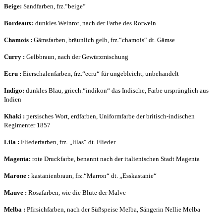
Beige:
Sandfarben, frz.“beige“
Bordeaux:
dunkles Weinrot, nach der Farbe des Rotwein
Chamois
:
Gämsfarben, bräunlich gelb, frz.“chamois“ dt. Gämse
Curry
:
Gelbbraun, nach der Gewürzmischung
Ecru
:
Eierschalenfarben, frz.“ecru“ für ungebleicht, unbehandelt
Indigo:
dunkles Blau, griech.“indikon“ das Indische, Farbe ursprünglich aus
Indien
Khaki
:
persisches Wort, erdfarben, Uniformfarbe der britisch-indischen
Regimenter 1857
Lila
:
Fliederfarben, frz. „lilas“ dt. Flieder
Magenta:
rote Druckfarbe, benannt nach der italienischen Stadt Magenta
Marone
:
kastanienbraun, frz.“Marron“ dt. „Esskastanie“
Mauve
:
Rosafarben, wie die Blüte der Malve
Melba
:
Pfirsichfarben, nach der Süßspeise Melba, Sängerin Nellie Melba