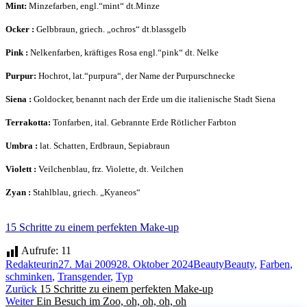
Mint:
Minzefarben, engl.“mint“ dt.Minze
Ocker
:
Gelbbraun, griech. „ochros“ dt.blassgelb
Pink
:
Nelkenfarben, kräftiges Rosa engl.“pink“ dt. Nelke
Purpur:
Hochrot, lat.“purpura“, der Name der Purpurschnecke
Siena
:
Goldocker, benannt nach der Erde um die italienische Stadt Siena
Terrakotta:
Tonfarben, ital. Gebrannte Erde Rötlicher Farbton
Umbra
:
lat. Schatten, Erdbraun, Sepiabraun
Violett
:
Veilchenblau, frz. Violette, dt. Veilchen
Zyan
:
Stahlblau, griech. „Kyaneos“
15 Schritte zu einem perfekten Make-up
Aufrufe:
11
Autor
Veröffentlicht
Kategorien
Schlagwörter
Redakteurin
27. Mai 2009
28. Oktober 2024
Beauty
Beauty
,
Farben
,
am
schminken
,
Transgender
,
Typ
Beitragsnavigation
Vorheriger
Zurück
15 Schritte zu einem perfekten Make-up
Nächster
Beitrag:
Weiter
Ein Besuch im Zoo, oh, oh, oh, oh