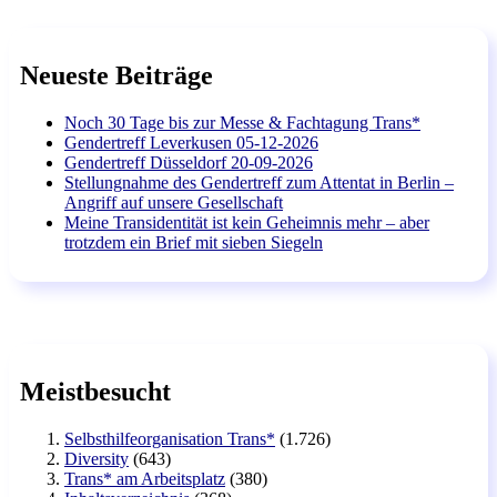
Neueste Beiträge
Noch 30 Tage bis zur Messe & Fachtagung Trans*
Gendertreff Leverkusen 05-12-2026
Gendertreff Düsseldorf 20-09-2026
Stellungnahme des Gendertreff zum Attentat in Berlin –
Angriff auf unsere Gesellschaft
Meine Transidentität ist kein Geheimnis mehr – aber
trotzdem ein Brief mit sieben Siegeln
Meistbesucht
Selbsthilfeorganisation Trans*
(1.726)
Diversity
(643)
Trans* am Arbeitsplatz
(380)