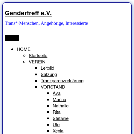
Zum
Inhalt
Gendertreff e.V.
springen
Trans*-Menschen, Angehörige, Interessierte
Menü
HOME
Startseite
VEREIN
Leitbild
Satzung
Tranzparenzerklärung
VORSTAND
Ava
Marina
Nathalie
Rita
Stefanie
Ute
Xenia