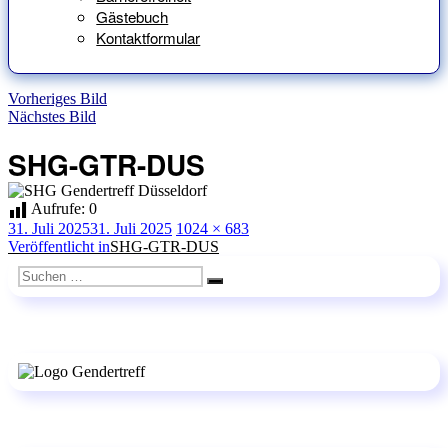
Gästebuch
Kontaktformular
Vorheriges Bild
Nächstes Bild
SHG-GTR-DUS
Aufrufe:
0
Veröffentlicht
Originalgröße
31. Juli 2025
31. Juli 2025
1024 × 683
am
Beitragsnavigation
Veröffentlicht in
SHG-GTR-DUS
Suchen
Suchen
nach: