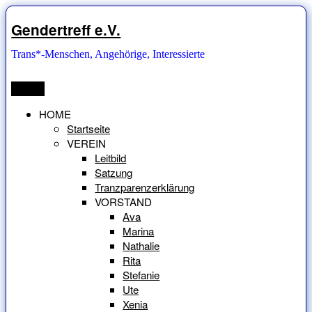
Zum
Inhalt
Gendertreff e.V.
springen
Trans*-Menschen, Angehörige, Interessierte
Menü
HOME
Startseite
VEREIN
Leitbild
Satzung
Tranzparenzerklärung
VORSTAND
Ava
Marina
Nathalie
Rita
Stefanie
Ute
Xenia