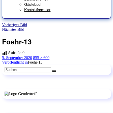
Gästebuch
Kontaktformular
Vorheriges Bild
Nächstes Bild
Foehr-13
Aufrufe:
0
Veröffentlicht
Originalgröße
5. September 2020
855 × 600
am
Beitragsnavigation
Veröffentlicht in
Foehr-13
Suchen
Suchen
nach: