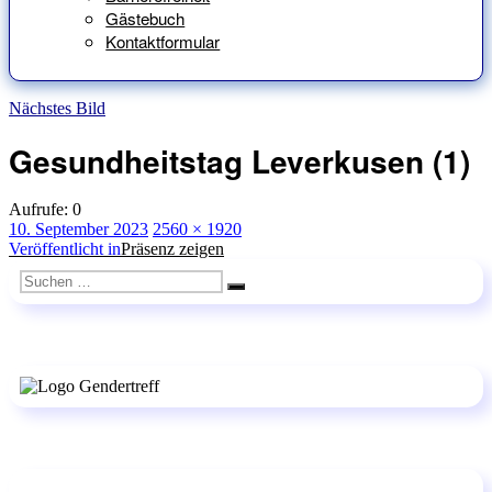
Gästebuch
Kontaktformular
Nächstes Bild
Gesundheitstag Leverkusen (1)
Aufrufe:
0
Veröffentlicht
Originalgröße
10. September 2023
2560 × 1920
am
Beitragsnavigation
Veröffentlicht in
Präsenz zeigen
Suchen
Suchen
nach: