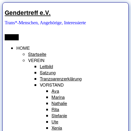
Zum
Inhalt
Gendertreff e.V.
springen
Trans*-Menschen, Angehörige, Interessierte
Menü
HOME
Startseite
VEREIN
Leitbild
Satzung
Tranzparenzerklärung
VORSTAND
Ava
Marina
Nathalie
Rita
Stefanie
Ute
Xenia